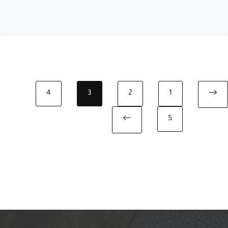
4
3
2
1
Previous page
5
Next page