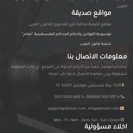
العربي
مواقع صديقة
مواقغ قانونية مختارة تثري المحتوى القانوني العربي
موسوعة القوانين وأحكام المحاكم الفلسطينية “
مقام
“
منصة قانون العرب
معلومات الاتصال بنا
يمكنكم التواصل معنا عبر الارقام المدونة في الموقع ، إن كانت الخطوط
مشغولة يرجى معاودة الاتصال لاحقا لكن اتصلة
1229 دولة فلسطين طولكرم, FL 32207
+1 970 500 000000, +1 000 0000 000
support@domain.com, info@domain.com
Mon – Fri: 9am – 6pm; Sat – Sun: Closed
اخلاء مسؤولية