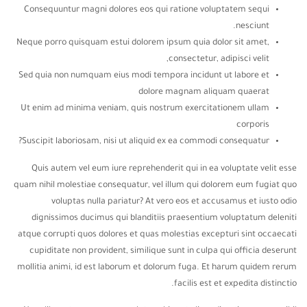
Consequuntur magni dolores eos qui ratione voluptatem sequi
nesciunt.
Neque porro quisquam estui dolorem ipsum quia dolor sit amet,
consectetur, adipisci velit,
Sed quia non numquam eius modi tempora incidunt ut labore et
dolore magnam aliquam quaerat
Ut enim ad minima veniam, quis nostrum exercitationem ullam
corporis
Suscipit laboriosam, nisi ut aliquid ex ea commodi consequatur?
Quis autem vel eum iure reprehenderit qui in ea voluptate velit esse
quam nihil molestiae consequatur, vel illum qui dolorem eum fugiat quo
voluptas nulla pariatur? At vero eos et accusamus et iusto odio
dignissimos ducimus qui blanditiis praesentium voluptatum deleniti
atque corrupti quos dolores et quas molestias excepturi sint occaecati
cupiditate non provident, similique sunt in culpa qui officia deserunt
mollitia animi, id est laborum et dolorum fuga. Et harum quidem rerum
facilis est et expedita distinctio.