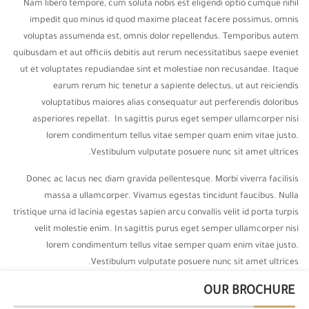
Nam libero tempore, cum soluta nobis est eligendi optio cumque nihil
impedit quo minus id quod maxime placeat facere possimus, omnis
voluptas assumenda est, omnis dolor repellendus. Temporibus autem
quibusdam et aut officiis debitis aut rerum necessitatibus saepe eveniet
ut et voluptates repudiandae sint et molestiae non recusandae. Itaque
earum rerum hic tenetur a sapiente delectus, ut aut reiciendis
voluptatibus maiores alias consequatur aut perferendis doloribus
asperiores repellat. In sagittis purus eget semper ullamcorper nisi
lorem condimentum tellus vitae semper quam enim vitae justo.
Vestibulum vulputate posuere nunc sit amet ultrices.
Donec ac lacus nec diam gravida pellentesque. Morbi viverra facilisis
massa a ullamcorper. Vivamus egestas tincidunt faucibus. Nulla
tristique urna id lacinia egestas sapien arcu convallis velit id porta turpis
velit molestie enim. In sagittis purus eget semper ullamcorper nisi
lorem condimentum tellus vitae semper quam enim vitae justo.
Vestibulum vulputate posuere nunc sit amet ultrices.
OUR BROCHURE