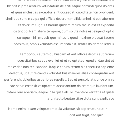
At vero eos et accusamus et iusto odio dignissimos ducimus qui
blanditiis praesentium voluptatum deleniti atque corrupti quos dolores
et quas molestias excepturi sint occaecati cupiditate non provident,
similique sunt in culpa qui officia deserunt mollitia animi, id est laborum
et dolorum fuga. Et harum quidem rerum facilis est et expedita
distinctio. Nam libero tempore, cum soluta nobis est eligendi optio
cumque nihil impedit quo minus id quod maxime placeat facere
possimus, omnis voluptas assumenda est, omnis dolor repellendus.
Temporibus autem quibusdam et aut officiis debitis aut rerum
necessitatibus saepe eveniet ut et voluptates repudiandae sint et
molestiae non recusandae. Itaque earum rerum hic tenetur a sapiente
delectus, ut aut reiciendis voluptatibus maiores alias consequatur aut
perferendis doloribus asperiores repellat. Sed ut perspiciatis unde omnis
iste natus error sit voluptatem accusantium doloremque laudantium,
totam rem aperiam, eaque ipsa quae ab illo inventore veritatis et quasi
architecto beatae vitae dicta sunt explicabo.
Nemo enim ipsam voluptatem quia voluptas sit aspernatur aut
odit aut fugit, sed quia