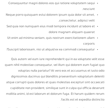
Consequuntur magni dolores eos qui ratione voluptatem sequi
nesciunt.
Neque porro quisquam estui dolorem ipsum quia dolor sit amet,
consectetur, adipisci velit,
Sed quia non numquam eius modi tempora incidunt ut labore et
dolore magnam aliquam quaerat
Ut enim ad minima veniam, quis nostrum exercitationem ullam
corporis
Suscipit laboriosam, nisi ut aliquid ex ea commodi consequatur?
Quis autem vel eum iure reprehenderit qui in ea voluptate velit esse
quam nihil molestiae consequatur, vel illum qui dolorem eum fugiat quo
voluptas nulla pariatur? At vero eos et accusamus et iusto odio
dignissimos ducimus qui blanditiis praesentium voluptatum deleniti
atque corrupti quos dolores et quas molestias excepturi sint occaecati
cupiditate non provident, similique sunt in culpa qui officia deserunt
mollitia animi, id est laborum et dolorum fuga. Et harum quidem rerum
facilis est et expedita distinctio.