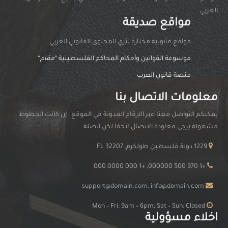
العربي
مواقع صديقة
مواقغ قانونية مختارة تثري المحتوى القانوني العربي
موسوعة القوانين وأحكام المحاكم الفلسطينية “
مقام
“
منصة قانون العرب
معلومات الاتصال بنا
يمكنكم التواصل معنا عبر الارقام المدونة في الموقع ، إن كانت الخطوط
مشغولة يرجى معاودة الاتصال لاحقا لكن اتصلة
1229 دولة فلسطين طولكرم, FL 32207
+1 970 500 000000, +1 000 0000 000
support@domain.com, info@domain.com
Mon – Fri: 9am – 6pm; Sat – Sun: Closed
اخلاء مسؤولية