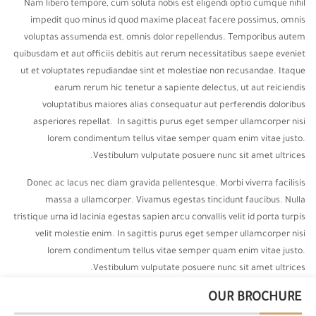
Nam libero tempore, cum soluta nobis est eligendi optio cumque nihil
impedit quo minus id quod maxime placeat facere possimus, omnis
voluptas assumenda est, omnis dolor repellendus. Temporibus autem
quibusdam et aut officiis debitis aut rerum necessitatibus saepe eveniet
ut et voluptates repudiandae sint et molestiae non recusandae. Itaque
earum rerum hic tenetur a sapiente delectus, ut aut reiciendis
voluptatibus maiores alias consequatur aut perferendis doloribus
asperiores repellat. In sagittis purus eget semper ullamcorper nisi
lorem condimentum tellus vitae semper quam enim vitae justo.
Vestibulum vulputate posuere nunc sit amet ultrices.
Donec ac lacus nec diam gravida pellentesque. Morbi viverra facilisis
massa a ullamcorper. Vivamus egestas tincidunt faucibus. Nulla
tristique urna id lacinia egestas sapien arcu convallis velit id porta turpis
velit molestie enim. In sagittis purus eget semper ullamcorper nisi
lorem condimentum tellus vitae semper quam enim vitae justo.
Vestibulum vulputate posuere nunc sit amet ultrices.
OUR BROCHURE