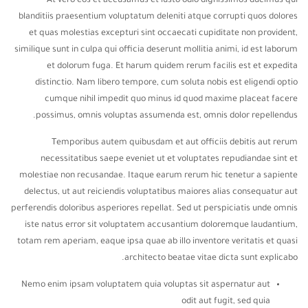
At vero eos et accusamus et iusto odio dignissimos ducimus qui
blanditiis praesentium voluptatum deleniti atque corrupti quos dolores
et quas molestias excepturi sint occaecati cupiditate non provident,
similique sunt in culpa qui officia deserunt mollitia animi, id est laborum
et dolorum fuga. Et harum quidem rerum facilis est et expedita
distinctio. Nam libero tempore, cum soluta nobis est eligendi optio
cumque nihil impedit quo minus id quod maxime placeat facere
possimus, omnis voluptas assumenda est, omnis dolor repellendus.
Temporibus autem quibusdam et aut officiis debitis aut rerum
necessitatibus saepe eveniet ut et voluptates repudiandae sint et
molestiae non recusandae. Itaque earum rerum hic tenetur a sapiente
delectus, ut aut reiciendis voluptatibus maiores alias consequatur aut
perferendis doloribus asperiores repellat. Sed ut perspiciatis unde omnis
iste natus error sit voluptatem accusantium doloremque laudantium,
totam rem aperiam, eaque ipsa quae ab illo inventore veritatis et quasi
architecto beatae vitae dicta sunt explicabo.
Nemo enim ipsam voluptatem quia voluptas sit aspernatur aut
odit aut fugit, sed quia