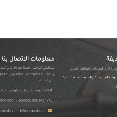
يقة
معلومات الاتصال بنا
يمكنكم التواصل معنا عبر الارقام المدو
ارة تثري المحتوى القانوني العربي
إن كانت الخطوط مشغولة يرجى معاودة
 وأحكام المحاكم الفلسطينية “
مقام
“
لكن اتصلة
ب
1229 دولة فلسطين طولكرم, FL 32207
+1 970 500 000000, +1 000 0000 000
support@domain.com, info@domain.com