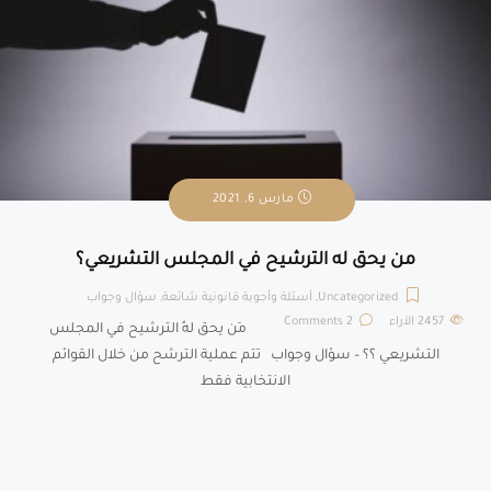
مارس 6, 2021
من يحق له الترشيح في المجلس التشريعي؟
Uncategorized
,
أسئلة وأجوبة قانونية شائعة
,
سؤال وجواب
2457
الآراء
2 Comments
مَن يحق لهُ الترشيح في المجلس
التشريعي ؟؟ – سؤال وجواب تتم عملية الترشح من خلال القوائم
الانتخابية فقط