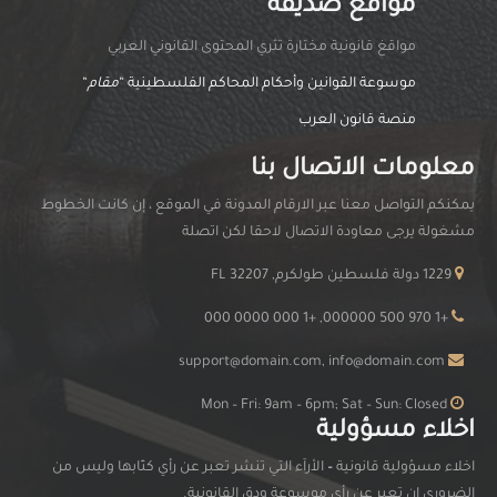
مواقع صديقة
مواقغ قانونية مختارة تثري المحتوى القانوني العربي
موسوعة القوانين وأحكام المحاكم الفلسطينية “
مقام
“
منصة قانون العرب
معلومات الاتصال بنا
يمكنكم التواصل معنا عبر الارقام المدونة في الموقع ، إن كانت الخطوط
مشغولة يرجى معاودة الاتصال لاحقا لكن اتصلة
1229 دولة فلسطين طولكرم, FL 32207
+1 970 500 000000, +1 000 0000 000
support@domain.com, info@domain.com
Mon – Fri: 9am – 6pm; Sat – Sun: Closed
اخلاء مسؤولية
اخلاء مسؤولية قانونية
–
الأرآء التي تنشر تعبر عن رأي كتّابها وليس من
الضروري ان تعبر عن رأي موسوعة ودق القانونية.