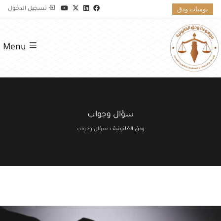
يوميات ودق
تسجيل الدخول
Menu
سؤال وجواب
ودق القانونية
›
سؤال وجواب