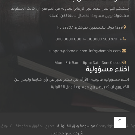
يمكنكم التواصل معنا عبر الارقام المدونة في الموقع ، إن كانت الخطوط
مشغولة يرجى معاودة الاتصال لاحقا لكن اتصلة
1229 دولة فلسطين طولكرم, FL 32207
+1 970 500 000000, +1 000 0000 000
support@domain.com, info@domain.com
Mon – Fri: 9am – 6pm; Sat – Sun: Closed
اخلاء مسؤولية
اخلاء مسؤولية قانونية
–
الأرآء التي تنشر تعبر عن رأي كتّابها وليس من
الضروري ان تعبر عن رأي موسوعة ودق القانونية.
Copryright © 2024, By
موسوعة ودق القانونية
| جميع الحقوق محفوظة - تسويق
:
شركة سيو محامين