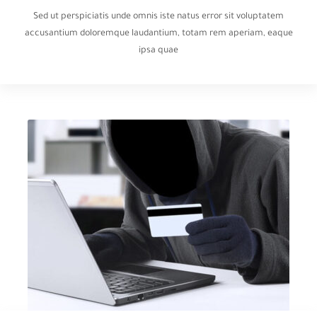
Sed ut perspiciatis unde omnis iste natus error sit voluptatem
accusantium doloremque laudantium, totam rem aperiam, eaque
ipsa quae