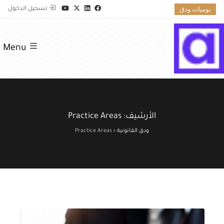
يوميات ودق
تسجيل الدخول
Menu
الأرشيف:
Practice Areas
ودق القانونية
›
Practice Areas