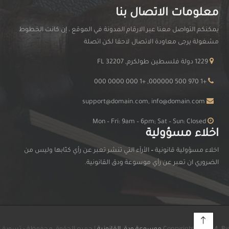
معلومات الاتصال بنا
يمكنكم التواصل معنا عبر الارقام المدونة في الموقع ، إن كانت الخطوط
مشغولة يرجى معاودة الاتصال لاحقا لكن اتصلة
1229 دولة فلسطين طولكرم, FL 32207
+1 970 500 000000, +1 000 0000 000
support@domain.com, info@domain.com
Mon – Fri: 9am – 6pm; Sat – Sun: Closed
اخلاء مسؤولية
اخلاء مسؤولية قانونية
–
الأرآء التي تنشر تعبر عن رأي كتّابها وليس من
الضروري ان تعبر عن رأي موسوعة ودق القانونية.