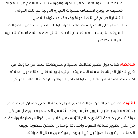
والبورصات الدولية؛ ما يجعل الافراد والمؤسسات اقبالهم على العملة
ضعيف ما يؤدي لاضعاف عمليات التجارة الدولية مع تلك الدولة .
انتشار الجرائم في تلك الدولة وضعف مستواها الامني .
الاعتداء على الذمم المتعلقة بالافراد، اولئك الذين ينخدعون بالعملات
المزيفة؛ ما يسبب لهم خسائر فادحة؛ بالتالي ضعف المعاملات التجارية
بين الاشخاص.
ملاحظة:
هناك دول تعتبر عملاتها محلية وتشريعاتها تمنع من تداولها في
خارج نطاق الدولة، كالعملة المصرية ( الجنيه )، وبالمقابل هناك دول عملاتها
اكتسبت الصفة الدولية؛ لان تداولها داخل الدولة وخارجها كالدولار الامريكي.
للتنويه:
وصول عملة من عملات احدى الدول مزيفة لا يعني فقدان المتعاملون
به ثقتهم فيه باعتبار التزوير اكثر ما يفقد الثقة في العملة وهذا يجعل من كل
دولة تسعى جاهدة لتفادي جرائم التزييف من خلال سن قوانين صارمة ورادعة او
من خلال تطوير صناعة النقود، وامدادها بوسائل تضمن صعوبة تزييف
العملات، وتدريب الصرافين في البنوك وموظفين محال الصرافة.