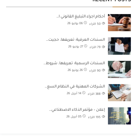
RECENT POSTS
أحكام اجراء التبليغ القانوني ا…
06 يوليو 26
50
الآراء
السندات العرفية: تعريفها، حجيت…
27 يونيو 26
79
الآراء
السندات الرسمية: تعريفها، شروط…
26 يونيو 26
90
الآراء
الشركات المهنية في النظام السع…
14 أبريل 26
388
الآراء
إعلان – مؤتمر الذكاء الاصطناعي…
05 أبريل 26
195
الآراء