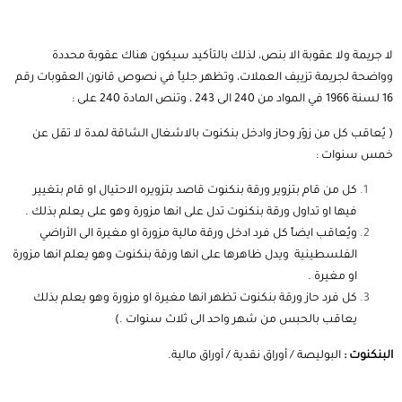
لا جريمة ولا عقوبة الا بنص، لذلك بالتأكيد سيكون هناك عقوبة محددة
وواضحة لجريمة تزييف العملات، وتظهر جلياً في نصوص قانون العقوبات رقم
16 لسنة 1966 في المواد من 240 الى 243 ، وتنص المادة 240 على :
( يُعاقب كل من زوّر وحاز وادخل بنكنوت بالاشغال الشاقة لمدة لا تقل عن
خمس سنوات :
كل من قام بتزوير ورقة بنكنوت قاصد بتزويره الاحتيال او قام بتغيير
فيها او تداول ورقة بنكنوت تدل على انها مزورة وهو على يعلم بذلك .
ويُعاقب ايضاً كل فرد ادخل ورقة مالية مزورة او مغيرة الى الأراضي
الفلسطينية ويدل ظاهرها على انها ورقة بنكنوت وهو يعلم انها مزورة
او مغيرة .
كل فرد حاز ورقة بنكنوت تظهر انها مغيرة او مزورة وهو يعلم بذلك
يعاقب بالحبس من شهر واحد الى ثلاث سنوات .)
البنكنوت :
البوليصة / أوراق نقدية / أوراق مالية.