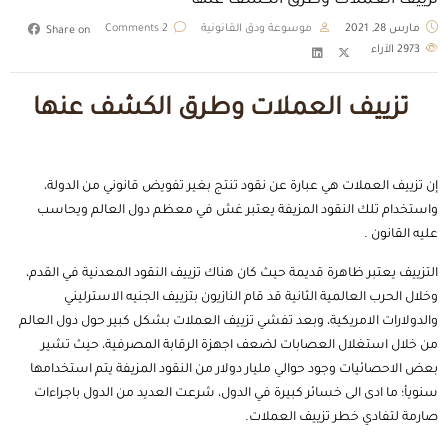
تزييف العملات وطرق الكشف عنها
مارس 28, 2021
موسوعة ودق القانونية
2 Comments
Share on
2973
الآراء
تزييف العملات وطرق الكشف عنها
إن تزييف العملات هي عبارة عن نقود تنتج بغير تفويض قانوني من الدولة،
واستخدام تلك النقود المزيفة يعتبر غش في معظم دول العالم ويحاسب
عليه القانون .
التزييف يعتبر ظاهرة قديمة حيث كان هناك تزييف النقود المعدنية في القدم،
وخلال الحرب العالمية الثانية قد قام النازيون بتزييف الجنيه الاسترليني
والدولارات الامريكية، وبعد تفشي تزييف العملات بشكل كبير حول دول العالم
من خلال استغلال العصابات لضعف اجهزة الرقابة المصرفية، حيث تشير
بعض الاحصائيات وجود حوالي مليار دولار من النقود المزيفة يتم استخدامها
سنويأ؛ ما ادى الى خسائر كبيرة في الدول، شرعت العديد من الدول باجراءات
صارمة لتفادي خطر تزييف العملات.