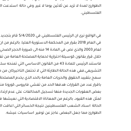
الطوارئ لمدة لا تزيد عن ثلاثين يوما لا غير، وفي حالة استدعت
الفلسطيني.
في الواقع نرى ان ا
في العام 2018 بقرار من المحكمة الدستورية العليا، بال
لعام 2003 والذي نص في المادة 14 منه 
خلال قرار بقانون كوسيلة احترازية لحماية المصلحة العامة من تف
فاستند الرئيس للمادة 43 من القانون الاساسي
التشريعي,ففي هذه الحالة الطارئة التي لا تحتمل التاخيركان من ص
سمح بتقييد الحقوق والحريات العامة بالحد الذي يخدم المصلحة 
باقرار عدد من القرارات هدفها الحد من تفشي فايروس كورونا
بعض العقوبات الجديدة منها تسجيل المخالفات على عدم ارتداء
لمثل هذه القيود، بالرغم من المعاناة الاقتصادية التي نعيش
الحالة اسناد الشعب الفلسطينين نتيجة الخسائر التي اعاقت الكث
الطوارئ مما جعل البعض عاجز عن توفير اساسيات عيشه.