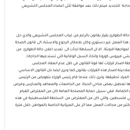
 الحاجة للتجديد فيتم ذلك بعد موافقة ثلثي اعضاء المجلس التشريعي
لرئيس الفلسطيني في 5/4/2020 قام بتجديد حالة الطوارئ بقرار بقانون بالرغم من غياب المجلس التشريعي والذي حل
رغم من ان هذا العمل غير دستوري وكان بلامكان الرجوع والاستناد الى قانون الصحة
الى ضرورة الحجر الصحي لمواجهة الاوبئة، الا ان السلطة لجأت الى تمديد اعلان حالة الطوارئ من
شي فيروس كورونا واتخاذ السبل الوقائية التي تستدعيها الحاجة,ا,
 التي تمنحه سلطة اصدار قرارات لها قوة القانون في ظل عدم انعقاد المجلس
لاحيته اصدار هذه القرارات بقانون,كما ونرى ايضا بان القانون الاساسي
المراد تحقيقها، ونرى ذلك عندما قام رئيس الوزراء بتفويض من الرئيس
 منها تعطيل بعض مناحي الحياة من الجامعات والمعاهد والمدارس وفرض
 الكمامة، ففي سبيل حماية المصلحة العامة كان من المفترض القيام
ها في فلسطين، والتي كان من المفترض من السلطة الفلسطينية في هذه
ير من مجالات العمل مما اثر على الميزانية الخاصة بالمواطن خلال فترة