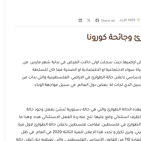
1659
الآراء
Share on
ئ وجائحة كورونا
لى اراضيها,حيث سجلت اولى حالات المرض في بداية شهر مارس من
لحياة سواء الاجتماعية او الاقتصادية او الصحية فما كان للسلطة
لاساسي باعلان حالة الطوارئ في الاراضي الفلسطينية والتي بدات من
ه الحالة الطوارئ والتي هي حالة دستورية تنشئ بفعل وجود حالة
رف استثنائي وقع عليها، نتج عنه ردة الفعل الاستثنائي هذه، وهذا ما
حالة الطوارئ في فلسطين، فقامت فلسطين باعلان حالة الطوارئ لاول مرة
في العام 2003 ومرة ثانية في 2007 لمواجهة الانقسام الفلسطيني، ونرى تكرار و تجدد هذا الاعلان للمرة الثالثة 2020 في العام في ظل
انتشار الوباء، فاستند الرئيس الفلسطيني باعلان حالة الطوارئ للمادة 110 من القانون الأساسي الفلسطيني، والتي تعطيه حق اعلان حالة