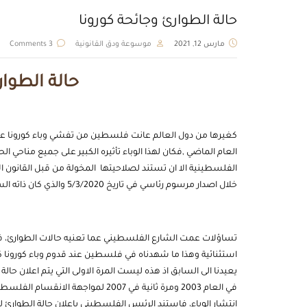
حالة الطوارئ وجائحة كورونا
مارس 12, 2021
موسوعة ودق القانونية
3 Comments
حالة الطوار
كغيرها من دول العالم عانت فلسطين من تفشي وباء كورونا ع
العام الماضي ,فكان لهذا الوباء تأثيره الكبير على جميع مناحي ا
الفلسطينية الا ان تستند لصلاحيتها المخولة من قبل القانون ا
خلال اصدار مرسوم رئاسي في تاريخ 5/3/2020 والذي كان ذاته السبيل الذي لجات له بعض دول العالم، في سبيل مواجهة الوباء.
تساؤلات عمت الشارع الفلسطيني عما تعنيه حالات الطوارئ، فهذ
استثنائية وهذا ما شهدناه في فلسطين عند قدوم وباء كورونا كظ
يعيدنا الى السابق اذ هذه ليست المرة الاولى التي يتم اعلان 