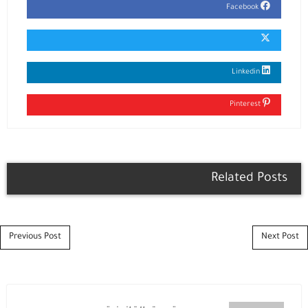
Facebook
Linkedin
Pinterest
Related Posts
Post navigation
Previous Post
Next Post