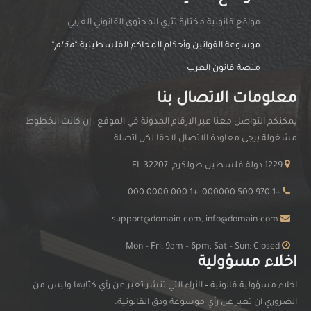
مواقغ قانونية مختارة تثري المحتوى القانوني العربي
موسوعة القوانين وأحكام المحاكم الفلسطينية “
مقام
“
منصة قانون العرب
معلومات الاتصال بنا
يمكنكم التواصل معنا عبر الارقام المدونة في الموقع ، إن كانت الخطوط
مشغولة يرجى معاودة الاتصال لاحقا لكن اتصلة
1229 دولة فلسطين طولكرم, FL 32207
+1 970 500 000000, +1 000 0000 000
support@domain.com, info@domain.com
Mon – Fri: 9am – 6pm; Sat – Sun: Closed
اخلاء مسؤولية
اخلاء مسؤولية قانونية
–
الأرآء التي تنشر تعبر عن رأي كتّابها وليس من
الضروري ان تعبر عن رأي موسوعة ودق القانونية.