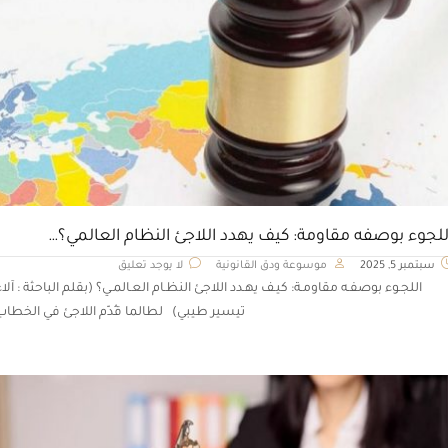
للجوء بوصفه مقاومة: كيف يهدد اللاجئ النظام العالمي؟…
سبتمبر 5, 2025
موسوعة ودق القانونية
لا يوجد تعليق
اللجـوء بوصفـه مقاومـة: كيـف يهـدد اللاجئ النظـام العـالمـي؟ (بقلم الباحثة : آلاء
تيسير طيبي) لطالما قُدّم اللاجئ في الخطاب