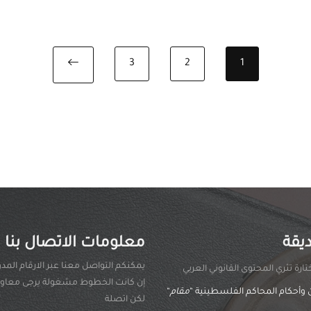
3
2
1
Next page
يقة
معلومات الاتصال بنا
يمكنكم التواصل معنا عبر الارقام المدو
ارة تثري المحتوى القانوني العربي
إن كانت الخطوط مشغولة يرجى معاودة
 وأحكام المحاكم الفلسطينية “
مقام
“
لكن اتصلة