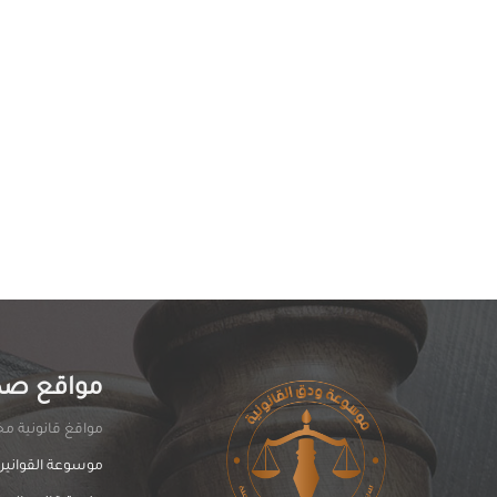
مواقع صد
مواقغ قانونية مخت
موسوعة القوانين