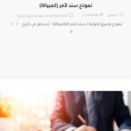
نموذج سند لأمر (كمبيالة)
1 تعليق
6028
الآراء
Uncategorized
,
عقود وصيغ قانونية
نموذج وصيغ قانونية لـ سند لأمر (الكمبيالة) تستحق في تاريخ: / /
م