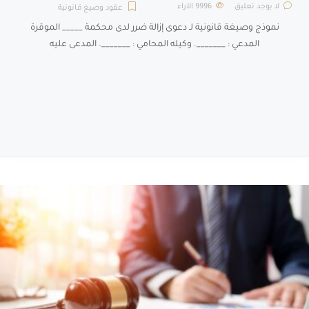
لا يوجد تعليق
9996
الآراء
عقود وصيغ قانونية
نموذج وصيغة قانونية لـ دعوى إزالة ضرر لدى محكمة _____ الموقرة
المدعي : _______. وكيله المحامي : _______. المدعى عليه