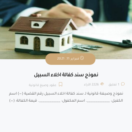
فبراير 11, 2021
نموذج سند كفالة اخلاء السبيل
1 تعليق
2226
الآراء
عقود وصيغ قانونية
نموذج وصيغة قانونية لـ سند كفالة اخلاء السبيل رقم القضية (—) اسم
الكفيل: _____________. اسم المكفول: ____________. قيمة الكفالة: (—)