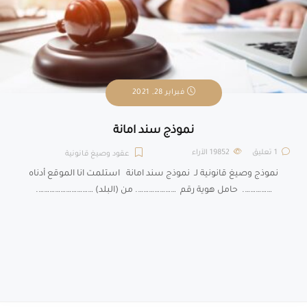
فبراير 28, 2021
نموذج سند امانة
1 تعليق
19852
الآراء
عقود وصيغ قانونية
نموذج وصيغ قانونية لـ نموذج سند امانة استلمت انا الموقع أدناه
……………. حامل هوية رقم …………………. من (البلد) ………………………….