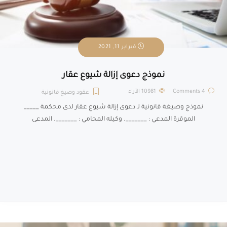
فبراير 11, 2021
نموذج دعوى إزالة شيوع عقار
4 Comments
10981
الآراء
عقود وصيغ قانونية
نموذج وصيغة قانونية لـ دعوى إزالة شيوع عقار لدى محكمة _____
الموقرة المدعي : _______. وكيله المحامي : _______. المدعى