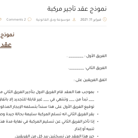
نموذج عقد تأجير مركبة
فبراير 11, 2021
موسوعة ودق القانونية
2 Comments
نموذج ص
عقد ت
الفريق الأول : ________ .
الفريق الثاني: ________.
اتفق الفريقين على :
بموجب هذا العقد قام الفريق الاول بتأجير الفريق الثاني 
___ تبدأ من ___ وتنتهي في ___ غير قابلة للتجديد إلا باتفا
توقيع الفريق الأول على هذا سنداً بتسلمه الإيجار المذكور 
يقر الفريق الثاني انه تسلم المركبة سليمة بحالة جيدة 
إذا تأخر الفريق الثاني عن تسليم المركبة في نهاية مدة ه
تنبيه أو إنذار.
حرر هذا العقد من نسختين بيد كل من الفريقين.