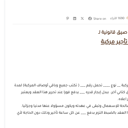
1690
الآراء
Share on
يق قانونية لـ
أجير مركبة
مركبة __ نوع ____ تحمل رقم ___ ( تكتب جميع وباقي أوصاف المركبة) لمدة
ق كتابي آخر، ببدل إيجار قدره ___ يدفع فورا عند تحرير هذا العقد ويعتبر
اعلاه.
وصالحة للإسعمال وتبقى في عهدته ويكون مسؤولا عنها مدنيا وجزائيا.
ذا العقد بالضبط التزم بدفع ___ عن كل ساعة تأخير وذلك دون الحاجة لأي