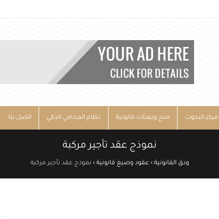
مركز البحوث
منح وبعثات قانونية
نظام المحامي الذكي
اتصل بنا
نموذج عقد تأجير مركبة
ودق القانونية
›
عقود وصيغ قانونية
›
نموذج عقد تأجير مركبة