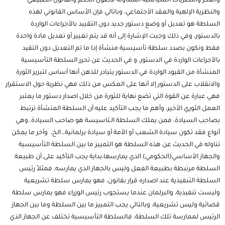
والفكر والنظريات السياسية المتناولة لأصول الحكم والقانون الطبيعي
والنظرية الإلهية والعقد الأجتماعي، وباتالي فإن الأساس القانوني لهذه
السلطة هو تعديل أو وضع دستور جديد دون التقييد بالأجراءات الواردة
بالدستور، وفي ذلك وجبت الإشارة إلى أنه قد يتم تغيير أو تعديل مادة واحدة
فقط ونكون بصدد سلطة تأسيسية منشأة إذا ما تم التعديل دون التقيد
بالأجراءات الواردة في الدستور، و في الحديث عن تحرر السلطة التأسيسية
المنشأة من القيود الواردة في الدستور يتبادر للذهن أنها أساس لتبرير الثورة
والانقلاب على الدستور إلا أنها على العكس من ذلك فهي نظرية حول الاستقرار
فهي عبارة عن القوة التي تضع نهاية للثورة من خلال اصدار دستور ما يعتبر
العمل الثوري الأخير، وأهم ما يجب التأكيد عليه أن السلطة المنشأة ترتبط
بصاحب السيادة، فمن يملك السلطة الـتاسيسة هو صاحب السيادة، وهي
أنواع فقد تكون سيادة الشعب أو الأمة أو سيادة برلمانية…الخ، وأخر ما يمكن
تناوله في الحديث عن هذه السلطة هو التمييز ما بين السلطة التأسيسية
والجهاز الأساسي(الحكومي) الذي يمارسها،بداية يجب التأكيد على أن طبيعة
السلطة مرتبطة بطبيعة الفعل وليس بالجهاز الذي يمارسه، فمثلاً رئيس
السلطة التنفيذية عند اصداره قرار بقانون، فهو يمارس سلطة تشريعية
وليست تنفيذية، والبرلمان عندما يستجوب رئيس الوزراء فهو يمارس سلطة
قضائية وليس تشريعية، وبالتالي يجب التمييز ما بين السلطة وما بين الجهاز
الرئيس لممارسة تلك السلطة، فالسلطة التأسيسية تختلف عن الجهاز الذي