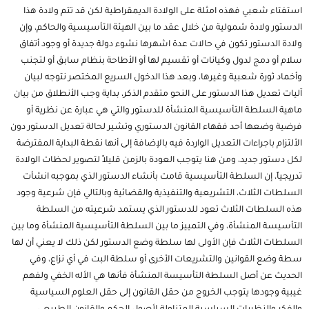
استفتاء شعبي فهذه امثلة على الولادة الديمقراطية لكن قد تتم ولادة هذا
الدستور ولادة شمولية من خلال عقد ما بين الهيئة التأسيسية والحاكم، وإن
ولادة الدستور تكون في حالات عدة اشهرها نشوء دولة جديدة أو وجود أتفاق
سلام أو دمج لدول وكيانات أو تقسيم لها أو الأطاحة بنظام سابق أو لتجنب
وأخماد ثورة شعبية وغيرها، وبعد هذا الدخول السريع المختصر نتوجه لبيان
آليات تعديل هذا الدستور على النحو متقدم الذكر، بداية وجب الأنطلاق من بيان
ماهية السلطة التأسيسية المنشأة للدستور والتي هي عبارة عن نظرية أو
فرضية وضعها أحد فقهاء القانون الدستوري وتشير لحالة تعديل
الدستور
دون
الألتزام باجراءات التعديل الواردة فيه بالإضافة إلى أنها نقطة البداية المفترضة
لكل دستور جديد، ومن هنا يتوجب العودة بالزمن قليلاً لتصوير لحظات الولادة
تدريجياً، إن السلطة التأسيسية قامت بأنشاء الدستور الذي بموجبه انشأت
السلطات الثلاث، التشريعية والتنفيذية والقضائية وبالتالي فإن شرعية وجود
هذه السلطات الثلاث تعود للدستور الذي يستمد شرعيته من السلطة
التأسيسة المنشأة، وفي التمييز ما بين السلطة التأسيسية المنشأة وما بين
السلطات الثلاث فإن الأولى لها سلطة وضع الدستور لكن ذلك لا يعني أن لها
سطة وضع القوانين والتشريعات الأخرى أو سلطة البت في أي نزاع، وفي
الحديث عن أصل السلطة التأسيسة المنشأة فأنها هي الأله الخفي ولفهم
غيبية وجودها يتوجب الخروج من حقل القانون إلى حقل العلوم السياسية