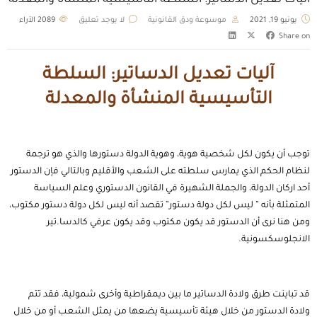
آليات تعديل الدساتير: السلطة التأسيسية المنشأة والمعدلة
يونيو 19, 2021
موسوعة ودق القانونية
لا يوجد تعليق
2089
الآراء
Share on
آليات تعديل الدساتير: السلطة
التأسيسية المنشأة والمعدلة
توجب أن يكون لكل شخصية هوية، وهوية الدولة دستورها والذي هو ترجمة
لنظام الحكم الذي يمارس سلطته على الشعب والأقليم وبالتالي فإن الدستور
أحد اركان الدولة، والجملة الشهيرة في القانون الدستوري وعلم السياسة
المتمثلة بأنه ” ليس لكل دولة دستور” تقصد أنه ليس لكل دولة دستور مكتوب،
ومن هنا نرى أن الدستور قد يكون مكتوب وقد يكون عرفي كالدسا.تير
الانجلوسكسونية.
قد تباينت طرق ولادة الدساتير ما بين ديمقراطية وأخرى شمولية، فقد تتم
ولادة الدستور من خلال هيئة تأسيسية يضعها من يمثل الشعب أو من خلال