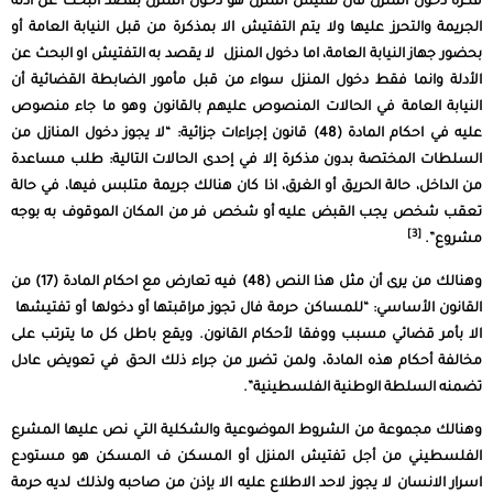
فكرة دخول المنزل فأن تفتيش المنزل هو دخول المنزل بقصد البحث عن ادلة
الجريمة والتحرز عليها ولا يتم التفتيش الا بمذكرة من قبل النيابة العامة أو
بحضور جهاز النيابة العامة، اما دخول المنزل لا يقصد به التفتيش او البحث عن
الأدلة وانما فقط دخول المنزل سواء من قبل مأمور الضابطة القضائية أن
النيابة العامة في الحالات المنصوص عليهم بالقانون وهو ما جاء منصوص
عليه في احكام المادة (48) قانون إجراءات جزائية: “لا يجوز دخول المنازل من
السلطات المختصة بدون مذكرة إلا في إحدى الحالات التالية: طلب مساعدة
من الداخل، حالة الحريق أو الغرق، اذا كان هنالك جريمة متلبس فيها، في حالة
تعقب شخص يجب القبض عليه أو شخص فر من المكان الموقوف به بوجه
[3]
مشروع”.
وهنالك من يرى أن مثل هذا النص (48) فيه تعارض مع احكام المادة (17) من
القانون الأساسي
: “للمساكن حرمة فال تجوز مراقبتها أو دخولها أو تفتيشها
الا بأمر قضائي مسبب ووفقا لأحكام القانون. ويقع باطل كل ما يترتب على
مخالفة أحكام هذه المادة، ولمن تضرر من جراء ذلك الحق في تعويض عادل
تضمنه السلطة الوطنية الفلسطينية”.
وهنالك مجموعة من الشروط الموضوعية والشكلية التي نص عليها المشرع
الفلسطيني من أجل تفتيش المنزل أو المسكن ف المسكن هو مستودع
اسرار الانسان لا يجوز لاحد الاطلاع عليه الا بإذن من صاحبه ولذلك لديه حرمة