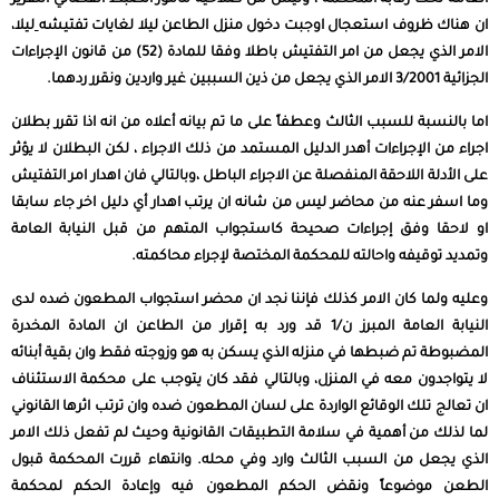
العامة تحت رقابة المحكمة ، وليس من صلاحية مأمور الضبط القضائي التقرير
ان هناك ظروف استعجال اوجبت دخول منزل الطاعن ليلا لغايات تفتيشه
ليلا،
الامر الذي يجعل من امر التفتيش باطلا وفقا للمادة (52) من قانون الإجراءات
الجزائية 3/2001 الامر الذي يجعل من ذين السببين غير واردين ونقرر ردهما.
اما بالنسبة للسبب الثالث وعطفاً على ما تم بيانه أعلاه من انه اذا تقرر بطلان
اجراء من الإجراءات أهدر الدليل المستمد من ذلك الاجراء ، لكن البطلان لا يؤثر
على الأدلة اللاحقة المنفصلة عن الاجراء الباطل ،وبالتالي فان اهدار امر التفتيش
وما اسفر عنه من محاضر ليس من شانه ان يرتب اهدار أي دليل اخر جاء سابقا
او لاحقا وفق إجراءات صحيحة كاستجواب المتهم من قبل النيابة العامة
وتمديد توقيفه واحالته للمحكمة المختصة لإجراء محاكمته.
وعليه ولما كان الامر كذلك فإننا نجد ان محضر استجواب المطعون ضده لدى
النيابة العامة المبرز ن/1 قد ورد به إقرار من الطاعن ان المادة المخدرة
المضبوطة تم ضبطها في منزله الذي يسكن به هو وزوجته فقط وان بقية أبنائه
لا يتواجدون معه في المنزل، وبالتالي فقد كان يتوجب على محكمة الاستئناف
ان تعالج تلك الوقائع الواردة على لسان المطعون ضده وان ترتب اثرها القانوني
لما لذلك من أهمية في سلامة التطبيقات القانونية وحيث لم تفعل ذلك الامر
الذي يجعل من السبب الثالث وارد وفي محله. وانتهاء قررت المحكمة قبول
الطعن موضوعاً ونقض الحكم المطعون فيه وإعادة الحكم لمحكمة