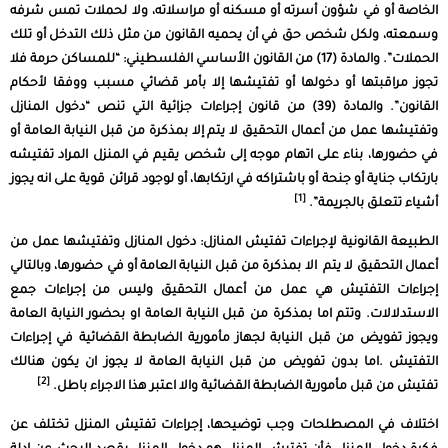
الخاصة أو في شؤون أسرته أو مسكنه أو مراسلاته، ولا لحملات تمس شرفه
وسمعته، ولكل شخص حق في أن يحميه القانون من مثل ذلك التدخل أو تلك
الحملات”. والمادة (17) من القانون الأساسي الفلسطيني: “للمساكن حرمة فلا
تجوز مراقبتها أو دخولها أو تفتيشها إلا بأمر قضائي مسبب ووفقا لأحكام
القانون”. والمادة (39) من قانون إجراءات جزائية التي تنص “دخول المنازل
وتفتيشها عمل من أعمال التحقيق لا يتم إلا بمذكرة من قبل النيابة العامة أو
في حضورها، بناء على اتهام موجه إلى شخص يقيم في المنزل المراد تفتيشه
بارتكاب جناية أو جنحة أو باشتراكه في ارتكابها، أو لوجود قرائن قوية على انه يجوز
[1]
أشياء تتعلق بالجريمة”.
الطبيعة القانونية لإجراءات تفتيش المنازل: دخول المنازل وتفتيشها عمل من
أعمال التحقيق لا يتم الا بمذكرة من قبل النيابة العامة أو في حضورها، وبالتالي
إجراءات التفتيش هي عمل من أعمال التحقيق وليس من إجراءات جمع
الاستدلالات. وتتم اما بمذكرة من قبل النيابة العامة او بحضور النيابة العامة
ويجوز تفويض من قبل النيابة لجهاز مأمورية الضابطة القضائية في إجراءات
التفتيش .اما بدون تفويض من قبل النيابة العامة لا يجوز ان يكون هنالك
[2]
تفتيش من قبل مأمورية الضابطة القضائية والا اعتبر هذا الاجراء باطل.
اختلاف في المصطلحات وجب توضيحها، إجراءات تفتيش المنزل تختلف عن