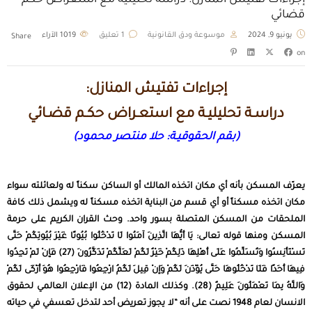
إجراءات تفتيش المنازل: دراسة تحليلية مع استعراض حكم
قضائي
يونيو 9, 2024
موسوعة ودق القانونية
1 تعليق
1019
الآراء
Share
on
إجراءات تفتيش المنازل:
دراسـة تحليليـة مع استعـراض حكـم قضـائي
(بقم الحقوقيـة: حلا منتصر محمود)
يعرّف المسكن بأنه أي مكان اتخذه المالك أو الساكن سكناً له ولعائلته سواء
مكان اتخذه مسكناً أو أي قسم من البناية اتخذه مسكناً له ويشمل ذلك كافة
الملحقات من المسكن المتصلة بسور واحد. وحث القران الكريم على حرمة
المسكن ومنها قوله تعالى: يَا أَيُّهَا الَّذِينَ آمَنُوا لَا تَدْخُلُوا بُيُوتًا غَيْرَ بُيُوتِكُمْ حَتَّى
تَسْتَأْنِسُوا وَتُسَلِّمُوا عَلَى أَهْلِهَا ذَلِكُمْ خَيْرٌ لَكُمْ لَعَلَّكُمْ تَذَكَّرُونَ (27) فَإِنْ لَمْ تَجِدُوا
فِيهَا أَحَدًا فَلَا تَدْخُلُوهَا حَتَّى يُؤْذَنَ لَكُمْ وَإِنْ قِيلَ لَكُمُ ارْجِعُوا فَارْجِعُوا هُوَ أَزْكَى لَكُمْ
وَاللَّهُ بِمَا تَعْمَلُونَ عَلِيمٌ (28). وكذلك المادة (12) من الإعلان العالمي لحقوق
الانسان لعام 1948 نصت على أنه “لا يجوز تعريض أحد لتدخل تعسفي في حياته