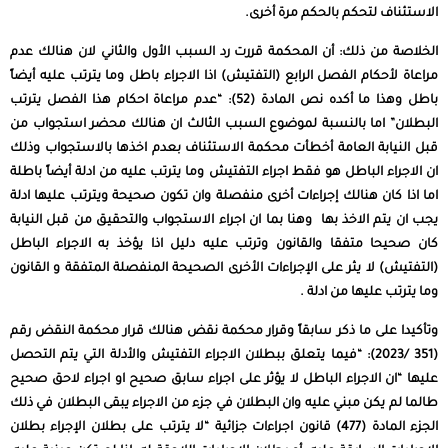
الاستئناف لتحكم بالحكم مرة أخرى.
الخلاصة من ذلك: أن المحكمة قررت رد السبب الأول والثاني لان هنالك عدم
مراعاة لأحكام الفصل الرابع (التفتيش) اذا الاجراء باطل وما يترتب عليه أيضاً
باطل وهذا ما أكده نص المادة (52): “عدم مراعاة احكام هذا الفصل يترتب
البطلان” اما بالنسبة لموضوع السبب الثالث ان هنالك محضر استجواب من
قبل النيابة العامة أخطأت محكمة الاستئناف بعدم اخذها بالاستجواب وذلك
ان الاجراء الباطل هو فقط اجراء التفتيش وما يترتب عليه من ادلة أيضاً باطلة
اما اذا كان هنالك إجراءات أخرى منفصلة وان تكون صحيحة ويترتب عليها ادلة
يجب ان يتم الاخذ بها وهنا بما ان اجراء الاستجواب والتحقيق من قبل النيابة
كان صحيحا متفقا والقانون وترتب عليه دليل اذا يؤخذ به الاجراء الباطل
(التفتيش) لا يثر على الإجراءات الأخرى الصحيحة المنفصلة المتفقة و القانون
وما يترتب عليها من ادلة .
وتأكيدا على ما ذكر سابقاً وقرار محكمة نقض هنالك قرار محكمة النقض رقم
(351 /2023): “فيما يتعلق ببطلان الاجراء التفتيش والأدلة التي يتم التحصل
عليها “ان الاجراء الباطل لا يؤثر على اجراء سابق صحيح او اجراء لاحق صحيح
طالما لم يكن مبني عليه وان البطلان في جزء من الاجراء يبقى البطلان في ذلك
الجزء المادة (477) قانون اجراءات جزائية “لا يترتب على بطلان الإجراء بطلان