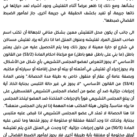
بشأنها، ومع ذلك إذا ظهر عرضاً أثناء التفتيش وجود أشياء تعد حيازتها في
ذاتها جريمة، أو تفيد بكشف الحقيقة في جريمة أخرى، جاز لمأمور الضبط
القضائي ضبطها”.
الى جانب أن يكون محل التفتيش معين بشكل منافي للجهالة أن تكتب اسم
صاحب المنزل المراد تفتيشه وعنوان المنزل اما اذا ذكر أنه يراد تفتيش مساكن
في شارع او حارة معينة لا يجوز ذلك وما يتم التحصيل عليه من دليل يعتبر
باطل (ما بني على باطل فهو باطل) مع مراعاة احكام المادة (53/2) من القانون
الأساسي “لا يجوز التعرض لعضو المجلس التشريعي بأي شكل من الأشكال،
ولا يجوز إجراء أي تفتيش في أمتعته أو بيته أو محل إقامته أو سيارته أو مكتبه،
وبصفة عامة أي عقار أو منقول خاص به طيلة مدة الحصانة.” ونص المادة
(53/4) من القانون الأساسي: “لا يجوز في غير حالة التلبس بجناية اتخاذ أية
إجراءات جزائيـة ضد أي عضو من أعضاء المجلس التشريعي الفلسطيني على
أن يبلغ المجلس التشريعي فوراً بالإجراءات المتخذة ضد العضو ليتخذ المجلس
ما يراه مناسباً، وتتولى هيئة المكتب هذه المهمة إذا لم يكن المجلس منعقداً”.
اذا هنا الحصانة لا تمتد الى عضو المجلس التشريعي اذا قبض عليه متلبس
بجناية. وكذلك اذا وجد أغلفة مغلقة او مختومة لا يجوز فتحها وما تنص عليه
المادة (50/3) من قانون إجراءات جزائية: “إذا وجدت في المنزل الذي يتم تفتيشه
أوراق مختومة أو مغلقة بأية طريقة أخرى فلا يجوز لمأمور الضبط القضائي أن