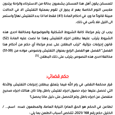
للمسكن يكون أهل هذا المسكن يشعرون بحالة من الاسترخاء والراحة يرتدون
ملابس النوم الخاصة بهم لا يجوز ان تقوم بعملية التفتيش الا في الحالات
مبينة قانوناً ما ورد في احكام المادة (41) فقط اما اذا بدء التفتيش نهاراً واستمر
الى الليل فلا بأس في ذلك.
يجب ان يتم مراعاة كافة الشروط الشكلية والموضوعية ومخالفة احدى هذه
الشروط يترتب عليها بطلان اجراء التفتيش وهذا ما نصت عليه المادة (52)
قانون إجراءات جزائية: “ترتب البطلان على عدم مراعاة أي حكم من أحكام هذا
الفصل” الفصل هو الفصل الرابع بعنوان التفتيش ونصوص مواده من (39-51)
[5]
مخالفة احدى هذه النصوص يترتب على ذلك البطلان.
حكم قضائي:
قرار محكمة النقض في رام الله فيما يتعلق ببطلان إجراءات التفتيش والأدلة
التي تحصل عليها جراء حصول اجراء تفتيش باطل واذا كان هنالك اجراء صحيح
منفصل عن اجراء باطل وتم التحصل على دليل ماذا يحصل؟
لطاعن في الحكم هو الحق العام/ النيابة العامة، والمطعون ضده: اسم…. /
الخليل حكم رقم 168 /2021، تتلخص أسباب الطعن بما يلي :