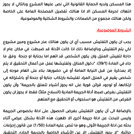
هذا المسكن ولديه الحماية القانونية التي نص عليها المشرع وبالتالي لا يجوز
انتهاك لحرمة المسكن الا اذا هنالك تفضيل المصلحة العامة على الخاصة
ولكن هنالك مجموع من الضمانات والشروط الشكلية والموضوعية:
الشروط الموضوعية:
يجب ان يكون التفتيش مسبب أي ان يكون هنالك عذر مشروع ومبرر مشروع
لكي يتم التفتيش وبالإضافة ذلك اذا كانت الأدلة قد ضبطت في مكان عام لا
حاجة لتفيش المنزل وان يكون الشخص قد اتهم اما بجناية او جنحة وفق ما
جاء في المادة (39/1): “دخول المنازل وتفتيشها عمل من أعمال التحقيق لا يتم
إلا بمذكرة من قبل النيابة العامة أو في حضورها، بناء على اتهام موجه إلى
شخص يقيم في المنزل المراد تفتيشه بارتكاب جناية أو جنحة أو باشتراكه في
ارتكابها، أو لوجود قرائن قوية على انه يجوز أشياء تتعلق بالجريمة” وأن يكون
التفتيش بغرض ضبط أدلة الجريمة المادية (السلاح مثلاً) فقط لا يجوز ان يكون
الغرض من التفتيش هو استجواب أو التحقيق مع المتهم.
بالإضافة الى أن يكون التفتيش بغرض الحصول على ادلة بخصوص الجريمة
وليس للبحث عن ادلة جريمة أخرى الا ظهرت هذه الأدلة بشكل عرضي أثناء
بحثه عن ادلة الجريمة الأولى وهو ما تنص عليه المادة (50/ 1) من قانون إجراءات
جزائية: “لا يجوز التفتيش الا عن الأشياء الخاصة بالجريمة الجاري التحقيق