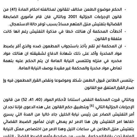
الحكم موضوع الطعن مخالف للقانون لمخالفته احكام المادة (41) من
قانون الإجراءات الجزائية 2001 وبالتالي فان قام مأموري الضابطة
القضائية بتفتيش منزل المتهم مساءً بسبب توفر حالة الاستعجال.
أخطأت المحكمة أن هنالك خطا في مذكرة التفتيش رغم انها كانت
متفقة و القانون.
ان المحكمة لم تقم بأخذ باستجواب المطعون ضده والذي أقر بضبط
مواد المخدرة وأكد على ذلك شهادة الدفاع لشقيقته ان هنالك مواد
مخدره في منزله وتلتمس النيابة العامة ان يتم الحكم عليه بتهمة
تعاطي مواد مخدرة والمحكمة غير مقيدة بوصف النيابة العامة.
-يلتمس الطاعن قبول الطعن شكلا وموضوعا ونقض القرار المطعون فيه وإ
صدار القرار المتفق مع القانون
وبالتالي قررت المحكمة النقض استنادا لأحكام المواد (40، 41، 52) من قانون
[6]
الإجراءات الجزائية التالي:
وبتطبيق حكم القانون على هذه الدعوى فإننا نجد ان
أمر التفتيش الصادر عن رئيس نيابة الخليل جاء خاليا من المدة التي يسري
خلالها امر التفتيش وان هذا الامر لم يعطي الإذن لمأمور الضبط القضائي
بتفتيش منزل الطاعن في ساعات الليل وهذا الامر من اختصاص ممثل النيابة