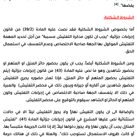
[4]
يفضها”.
الشروط الشكلية:
أما بخصوص الشروط الشكلية فقد نصت عليه المادة (39/2) من قانون
إجراءات جزائية: “يجب ان تكون مذكرة التفتيش مسببة” من أجل تحديد المهمة
التفتيش الموكول بها الجهة صاحبة الاختصاص وعدم التعسف في استعمال
الحق.
ومن الشروط الشكلية أيضاً، يجب ان يكون بحضور حائز المنزل او المتهم او
بحضور شاهدين وهو ما نص عليه المادة (43) من قانون إجراءات جزائية (يتم
التفتيش بحضور المتهم أو حائز المنزل، فإذا تعذر حضوره يجري التفتيش
بحضور شاهدين من أقاربه أو جيرانه ويدون ذلك في محضر التفتيش) والعبرة
في ذلك الا يتعسف الجهة صاحبة الاختصاص في إجراءات التفتيش وكون
المتهم او الحائز او الشاهد سيقوم بالتوقيع على محضر التفتيش.
بالإضافة الى ان يكون التفيش نهاراً ولا يجوز التفتيش ليلاً الا في حالات
استثنائية نص عليها المشرع في قانون إجراءات جزائية المادة (41): “تفتيش
المنازل يجب أن يكون نهارا ولا يجوز دخولها ليلاً، إلا إذا كانت الجريمة متلبساً بها،
أو كانت ظروف الاستعجال تستوجب ذلك”. والعلة في ذلك ان هنالك حرمة