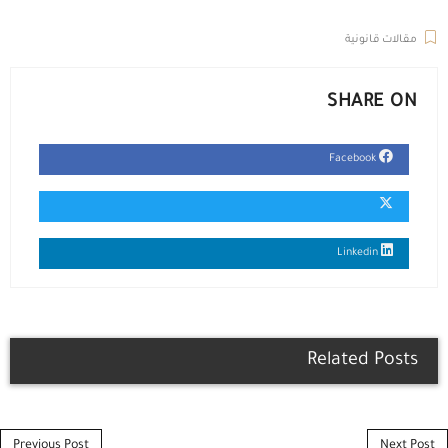
مقالات قانونية
SHARE ON
Facebook
Linkedin
Related Posts
Post navigation
Previous Post
Next Post