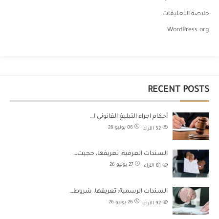
خلاصة التعليقات
WordPress.org
RECENT POSTS
أحكام اجراء التبليغ القانوني ا…
06 يوليو 26
52
الآراء
السندات العرفية: تعريفها، حجيت…
27 يونيو 26
81
الآراء
السندات الرسمية: تعريفها، شروط…
26 يونيو 26
92
الآراء