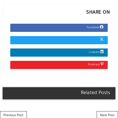
SHARE ON
Facebook
Linkedin
Pinterest
Related Posts
Post navigation
Previous Post
Next Post