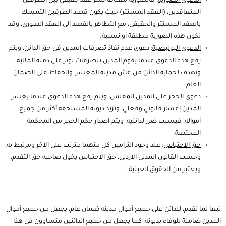
الدعوى الصورية
: فالصورية معناها ستر عقد حقيقي بين الطرفين
المتعاقدين، (العقد المستتر) حيث يكون قصد الطرفين التمسك
بالعقد المستتر والحقيقي، مع التظاهر بالقصد الى العقد الصوري، وقد
تكون هذه الصورية مطلقة أو نسبية.
الدعوى البوليصية
: دعوى عدم نفاذ تصرفات المدين في حق الدائن، ويتم
رفع هذه الدعوى عندما بقوم المدين بتصرفات تؤثر على ذمته المالية،
وتهدف لحماية الدائن من عش مدينه المعسر، والحفاظ على الضمان
العام.
دعوى الحجر على المدين المفلس
: ويتم رفع هذه الدعوى عندما يعسر
المدين إعسار قانوني وفعلي، وتزيد ديونه المستحقة أكثر من جميع
أمواله، فيسبب ضرر لدائنيه، ويتم اصدار حكم الحجر من المحكمة
المختصة.
حق الاحتباس
: عند وجود التزامين كل منهما مترتب على الاخر ومرتبط به،
وحسب القانون المدني الاردني، حق الاحتباس يخول صاحبه حق التقدم،
ويعتبر من الحقوق العينية.
تبعا لما تقدم، للدائن على جميع أموال مدينه ضمان عام، يجعل من جميع أموال
المدين ضامنة للوفاء بديونه، كما يجعل من جميع الدائنين متساوون في هذا