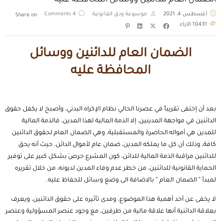
الضمان العام للدائنين ووسائل المحافظة عليه
أغسطس 4, 2021
موسوعة ودق القانونية
4 Comments
Share on
10431
الآراء
الضمان العام للدائنين ووسائل
المحافظة عليه
بعد أن إختفى تقريباً في عصرنا الحالي نظام الإكراه البدني، وأصبح لا يكفل حقوق
الدائنين في مواجهة المدينين، إلا الذمة المالية لهذا المدين، فالذمة المالية
للمدين هي أمواله الحاضرة والمستقبلية، وهي الضمان
.
العام لحقوق الدائنين
كافة، وذلك أن كل ما يملكه المدين، ضمان عام لأموال الدائن، حيث أنه يحق
للدائنين مراقبة الذمة المالية للدائن، كون المشرع حرِصَ بشكل كبير على توفير
الحماية القانونية للدائنين، من خطر عدم وفاء المدين لديونه، من خلال تقريره
لمبدأ ” الضمان
.
العام ” بالاضافة الى وضع وسائل للحفاظ عليه.
لا يخفى عن أحد أهمية هذا الموضوع، ومدى تأثيره على حقوق الدائنين، ويعرف
بعلاقة الدائنية أنها علاقة مالية من طرفين، مع وجود عنصر المسؤولية وعنصر