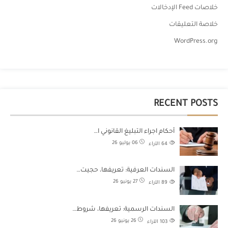
خلاصات Feed الإدخالات
خلاصة التعليقات
WordPress.org
RECENT POSTS
أحكام اجراء التبليغ القانوني ا…
06 يوليو 26
64
الآراء
السندات العرفية: تعريفها، حجيت…
27 يونيو 26
89
الآراء
السندات الرسمية: تعريفها، شروط…
26 يونيو 26
103
الآراء