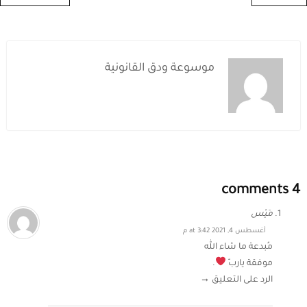
موسوعة ودق القانونية
4 comments
مَيْس
أغسطس 4, 2021 at 3:42 م
مُبدعة ما شاء الله
موفقة ياربّ
.
الرد على التعليق →