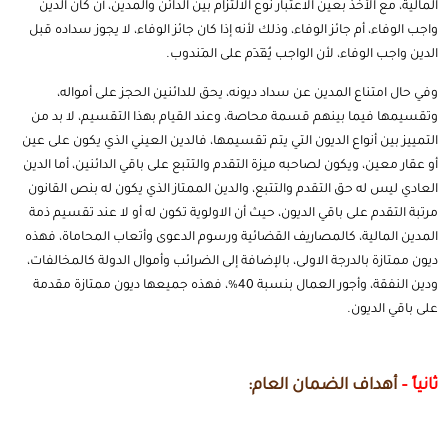
المالية، مع الأخذ بعين الاعتبار نوع الالتزام بين الدائن والمدين، أن كان الدين
واجب الوفاء، أم جائز الوفاء، وذلك لأنه إذا كان جائز الوفاء، لا يجوز سداده قبل
الدين واجب الوفاء، لأن الواجب يُقَدَم على المَندوب.
وفي حال امتناع المدين عن سداد ديونه، يحق للدائنين الحجز على أمواله،
وتقسيمها فيما بينهم قسمة محاصة، وعند القيام بهذا التقسيم، لا بد من
التمييز بين أنواع الديون التي يتم تقسيمها، فالدين العيني الذي يكون على عين
أو عقار معين، ويكون لصاحبه ميزة التقدم والتتبع على باقي الدائنين، أما الدين
العادي ليس له حق التقدم والتتبع، والدين الممتاز الذي يكون له بنص القانون
مرتبة التقدم على باقي الديون، حيث أن الاولوية تكون له أو لا عند تقسيم ذمة
المدين المالية، كالمصاريف القضائية ورسوم الدعوى وأتعاب المحاماة، فهذه
ديون ممتازة بالدرجة الاولى، بالإضافة إلى الضرائب وأموال الدولة كالمخالفات،
ودين النفقة، وأجور العمال بنسبة 40%، فهذه جميعها ديون ممتازة مقدمة
على باقي الديون.
ثانياً –
أهداف الضمان العام: