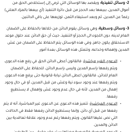
2- وسائل تنفيذية:
ويقصد بها الوسائل التي ترمي إلى إستخلاص الحق من
أموال المدين، ببيعها بعد الحجز من قبل دائرة التنفيذ (أي بيعها بالمزاد العلني)
رغماً عن المدين، ثم وبعد استيفاء الثمن، توزيعها على باقي الدائنين.
3- وسائل وسطية:
وهي وسائل يقوم الدائن من خلالها بالحفاظ على الضمان
العام لدينه، دون اللجوء الى الحجز أو التنفيذ، حيث أن حق الدائن عند حلول موعد
الاستحقاق يكون جاهز، وفي هذه الوسائل يتم الحفاظ على الضمان من غش
المدين وإهماله وخداعه، وتتمثل هذه الوسائل بعدة أمور:
الدعوى الغير مباشرة
: فالقانون أعطى الدائن الحق في رفع هذه الدعوى،
ويتم رفعها بإسم المدين وليس بإسم الدائن، للحفاظ على الضمان
العام للدائن، فالقانون اعطى الدائن نيابة قانونية حتى يرفع هذه الدعوى،
ويتم رفعها عند وجود سوء نية وغش من قبل المدين، أو في حال وجود
إهمال من المدين، لأنه في حال عدم وجود غش وإهمال لا يستطيع
رفعها.
الدعوى المباشرة
: تتميز هذه الدعوى عن الدعوى غير المباشرة، أنه لا يتم
رفعها من قبل أي دائن، وإنما يستطيع الدائن رفعها فقط في الحالات
التي نص عليها القانون، ويتم رفعها رغم عدم وجود علاقة تعاقدية بين
الدائن والمدين.