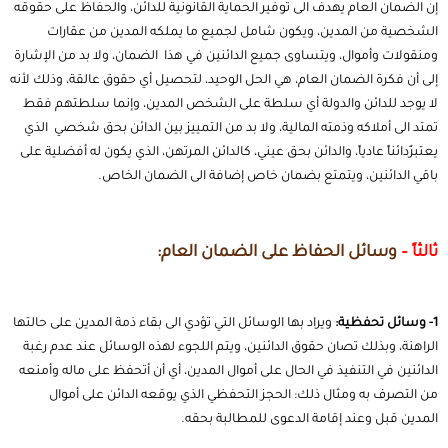
إن الضمان العام يهدف الى توفير الحماية القانونية للدائن، والحفاظ على حقوقه
الشخصية من المدين، ويكون شامل لجميع ما يملكه المدين من عقارات
ومنقولات وأموال، ويتساوى جميع الدائنين في هذا الضمان، ولا بد من الإشارة
إلى أن فكرة الضمان العام، هي الحل الوحيد، لتحصيل أي حقوق عالقة، وذلك لأنه
لا يوجد للدائن والدولة أي سلطة على الشخص المدين، وإنما سلطتهم فقط
تمتد الى أملاكه وذمته المالية، ولا بد من التمييز بين الدائن بحق شخصي الذي
يعتبرٌدائناً عادياً، والدائن بحق عيني، كالدائن المرتهن، الذي يكون له أفضلية على
باقي الدائنين، ويتمتع بضمان خاص إضافة الى الضمان الخاص.
ثالثاً –
وسائل الحفاظ على الضمان العام:
1- وسائل تحفظية:
ويراد بها الوسائل التي تؤدي الى بقاء ذمة المدين على حالتها
الراهنة، وبذلك تصان حقوق الدائنين، ويتم اللجوء لهذه الوسائل عند عدم رغبة
الدائنين في التنفيذ في الحال على أموال المدين، أي أن أتحفظ على ماله وأمنعه
من التصرف به ومثال ذلك: الحجز التحفظي الذي يوقعه الدائن على أموال
المدين قبل وعند إقامة الدعوى للمطالبة بحقه.