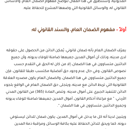
المديونية، وسنتطرق في هذا المقال لنوضح مفهوم الضمان
.
العام، والاساس
القانوني له، والوسائل القانونية التي وضعها المشرع للحفاظ عليه.
أولاً –
مفهوم الضمان العام، والسند القانوني له:
يعرّف الضمان العام بأنه ضمان قانوني، يُمكِن الدائن من الحصول على حقوقه
لدى مدينه، وذلك أن أموال المدين جميعها ضامنة للوفاء بديونه، وأن جميع
الدائنين متساوون في هذا الضمان، إلا من كان له الحق في التقدم حسب
نصوص القانون، وفي حال عدم وجود حق أفضلية مكتسب طبقا للقانون، فإن
جميع الدائنين متساوون في هذا الضمان، والضمان العام يكون مصدره العلاقة
القانونية التي تربط الدائن مع مدينه، ويتجلى حق الضمان العام في الواقع بلجوء
الدائن للتنفيذ الجبري على أموال مدينه. وتنص المادة (365) من
القانون المدني
الأردني
: ” مع مراعاة أحكام القانون، أموال المدين جميعها ضامنة للوفاء بديونه
وجميع الدائنين متساوون في هذا الضمان “.
ويتبين لدينا أنه كل ما يدخل في أموال المدين، يكون ضمان للدائن ليستوفي
ديونه، كما ويحق للدائن الحفاظ عليه بكافة الوسائل ومراقبة ذمة المدين