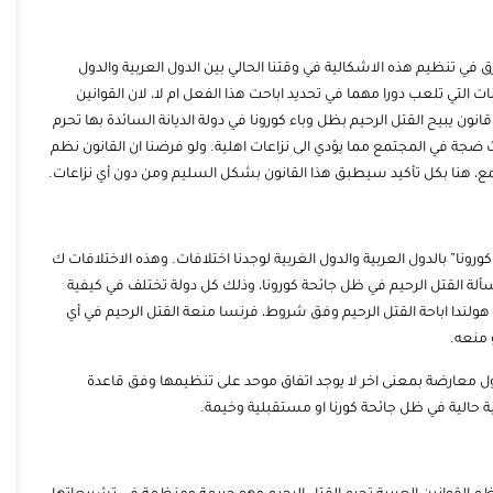
رق في تنظيم هذه الاشكالية في وقتنا الحالي بين الدول العربية والدول
 التي تلعب دورا مهما في تحديد اباحت هذا الفعل ام لا، لان القوانين
ن يبيح القتل الرحيم بظل وباء كورونا في دولة الديانة السائدة بها تحرم
 ضجة في المجتمع مما يؤدي الى نزاعات اهلية. ولو فرضنا ان القانون نظم
ع، هنا بكل تأكيد سيطبق هذا القانون بشكل السليم ومن دون أي نزاعات.
ونا” بالدول العربية والدول الغربية لوجدنا اختلافات. وهذه الاختلافات ك
مسألة القتل الرحيم في ظل جائحة كورونا، وذلك كل دولة تختلف في كيفية
هولندا اباحة القتل الرحيم وفق شروط، فرنسا منعة القتل الرحيم في أي
 منعه.
دول معارضة بمعنى اخر لا يوجد اتفاق موحد على تنظيمها وفق قاعدة
ة حالية في ظل جائحة كورنا او مستقبلية وخيمة.