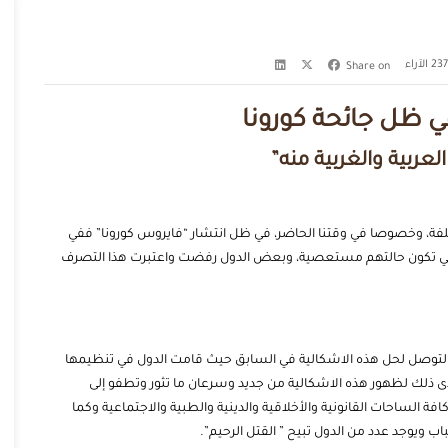
الآراء
Share on
في ظل جائحة كورونا
عربية والغربية منه”
ختلفة، وخصوصا في وقتنا الحاضر، في ظل انتشار “فايروس كورونا” ففي
لتي تكون حالتهم مستعصية، وبعض الدول رفضت واعتبرت هذا التصرف
 التوصل لحل هذه الاشكالية في السابق حيث قامت الدول في تنظيمها
ادى ذلك لظهور هذه الاشكالية من جديد وسرعان ما تثور وتطفو إلى
لساحات القانونية والأخلاقية والدينية والطبية والاجتماعية وكما
اب ويوجد عدد من الدول تبيح ” القتل الرحيم”.