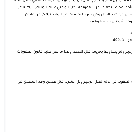
معظم القوانين العربية تجرم القتل الرحيم وهو جريمة ومنظمة في تشريعاتها
أخذ بفكرة التخفيف من العقوبة اذا كان المجني عليه” المريض” راضيا عن
ذلك، بمعنى اخر ينظمون جريمة من نوع القتل العمد المخفف، ومثال عن هذه الدول وهي سوريا نظمتها في المادة (538) من قانون
وجد شرطان رئيسيا وهم :
.
هو الشفقة.
يم ولم يساويها بجريمة قتل العمد، وهذا ما نص عليه قانون العقوبات
لعقوبة في حالة القتل الرحيم وبل اعتبرته قتل عمدي وهذا المطبق في