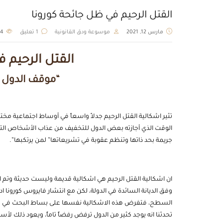
القتل الرحيم في ظل جائحة كورونا
مارس 12, 2021
موسوعة ودق القانونية
1 تعليق
2374
القتل الرحيم 
“موقف الدول ال
تثير اشكالية القتل الرحيم جدلاً واسعاً في أوساط اجتماعية م
الوقت الذي أجازته بعض الدول للتخفيف من عذاب الأشخاص ا
جريمة بحد ذاتها وتنظم عقوبة في تشريعاتها” لمن يرتكبها”.
ان اشكالية القتل الرحيم هي اشكالية قديمة وليست حديثة وتم
وفق الديانة السائدة في الدولة، لكن مع انتشار فايروس كورونا 
السطح، فتفرض هذه الاشكالية نفسها على بساط البحث في كافة ا
تحدثنا انه يوجد كثير من الدول ترفض رفضاٌ تاماٌ، ويعود ذلك لأسب