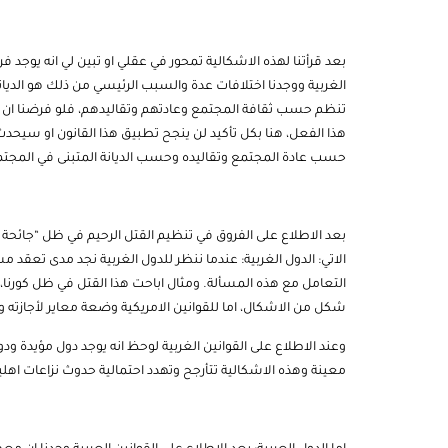
بعد قرأتنا لهذه الاشكالية تمحور في عقلي او تبين لي انه يوجد ف
الغربية ووجدنا اختلافات عدة والسبب الرئيسي من ذلك هو الديانات
تنظم حسب ثقافة المجتمع وعادتهم وتقاليدهم، فلو فرضنا ان قانو
هذا الفعل، هنا بكل تأكيد لن ينجح تطبيق هذا القانون او سيحدث
حسب عادة المجتمع وتقاليده وحسب الديانة المتبنى في المجتم
بعد الاطلاع على الفروق في تنظيم القتل الرحيم في ظل “جائحة كور
الاتي: الدول الغربية: عندما ننظر للدول الغربية نجد مدى تعقد 
التعامل مع هذه المسألة. ومثال اباحت هذا القتل في ظل كورنا، 
شكل من الاشكال، اما للقوانين الامريكية وضعة معاير لأجازته و
وعند الاطلاع على القوانين الغربية لوحظ انه يوجد دول مؤيدة و
معينة وهذه الاشكالية تتأرجح وتهدد احتمالية حدوث نزاعات اهلي