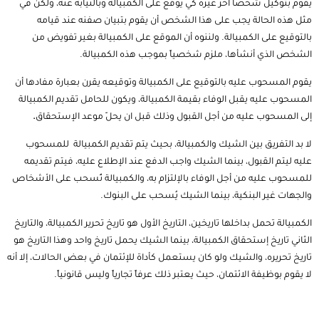
يقوم بتوكيل شخصاً آخر غيره كي يوقع على الكمبيالة وبالنيابة عنه، ولكن في
مثل هذه الحالة يجب على هذا الشخص أن يقوم بتبيان صفنه عند قيامه
بالتوقيع على الكمبيالة. ولننوه أن الموقع على الكمبيالة بغير تفويض من
الشخص الذي أنشأها، ملزم شخصياً بموجب هذه الكمبيالة.
يقوم المسحوب عليه بالتوقيع على الكمبيالة وتوقيعه يقرن بعبارة مفادها أن
المسحوب عليه يقبل الوفاء بقيمة الكمبيالة، ويكون للحامل تقديم الكمبيالة
إلى المسحوب عليه من أجل القبول وذلك قبل ان يحلّ موعد الإستحقاق
.
لا بد التفريق بين الشيك والكمبيالة، بحيث يتم تقديم الكمبيالة للمسحوب
عليه ليتم القبول، بينما الشيك واجب الدفع عند الإطلاع عليه، فيتم تقديمه
للمسحوب عليه من أجل الوفاء بالإلتزام به، والكمبيالة تُسحب على الأشخاص
والجهات غير البنكية، بينما الشيك يُسحب على البنوك.
الكمبيالة تحمل بداخلها تاريخين، التاريخ الأول هو تاريخ تحرير الكمبيالة، والتاريخ
الثاني تاريخ إستحقاق الكمبيالة، بينما الشيك يحمل تاريخ واحد وهذا التاريخ هو
تاريخ تحريره، والشيك ولو كان يستعمل كأداة للإئتمان في بعض الحالات، إلا أنه
لا يقوم بوظيفة الائتمان، حيث يعتبر ذلك عرفاً تجارياً وليس قانونياً.