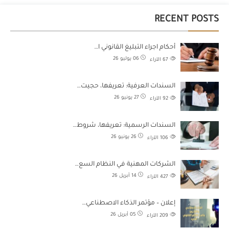
RECENT POSTS
أحكام اجراء التبليغ القانوني ا…
06 يوليو 26
67
الآراء
السندات العرفية: تعريفها، حجيت…
27 يونيو 26
92
الآراء
السندات الرسمية: تعريفها، شروط…
26 يونيو 26
106
الآراء
الشركات المهنية في النظام السع…
14 أبريل 26
427
الآراء
إعلان – مؤتمر الذكاء الاصطناعي…
05 أبريل 26
209
الآراء