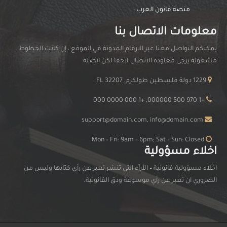
منصة قانون العرب
معلومات الاتصال بنا
يمكنكم التواصل معنا عبر الارقام المدونة في الموقع ، إن كانت الخطوط
مشغولة يرجى معاودة الاتصال لاحقا لكن اتصلة
1229 دولة فلسطين طولكرم, FL 32207
+1 970 500 000000, +1 000 0000 000
support@domain.com, info@domain.com
Mon – Fri: 9am – 6pm; Sat – Sun: Closed
اخلاء مسؤولية
اخلاء مسؤولية قانونية
–
الأرآء التي تنشر تعبر عن رأي كتّابها وليس من
الضروري ان تعبر عن رأي موسوعة ودق القانونية.