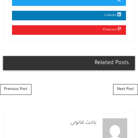
Linkedin
Pinterest
Related Posts
Post navigation
Previous Post
Next Post
باحث قانوني