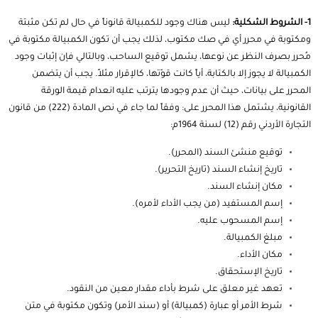
1- الشروط الشكلية:
ليس هناك وجود للكمبيالة قانوناً في حال لم تكن مثبتة
ومكتوبة في محرر أي في صك مكتوب، لذلك يجب أن تكون الكمبيالة مكتوبة في
مُحرر بصرف النظر عن نوعها، يشمل توقيع الساحب، وبالتالي فإن إثبات وجود
الكمبيالة لا يجوز إلا بالكتابة، أياً كانت قوّتها، كالإقرار مثلاً. يجب أن يتضمن
المحرر على بيانات، حيث أن عدم وجودها يترتب عليه انعدام قيمة الورقة
القانونية، يشتمل هذا المحرر على: وفقاً لما جاء في نص المادة (222) من
قانون
التجارة الأردني
رقم (12) لسنة 1964م:
توقيع منشئ السند (المحرر).
تاريخ إنشاء السند (تاريخ التحرير).
مكان إنشاء السند.
إسم المستفيد (من يجب الأداء لأمره).
إسم المسحوب عليه.
مبلغ الكمبيالة.
مكان الأداء.
تاريخ الإستحقاق.
تعهد غير معلق على شرط بأداء مقدار معين من النقود.
شرط الأمر أو عبارة (كمبيالة) أو (سند الأمر) وتكون مكتوبة في متن