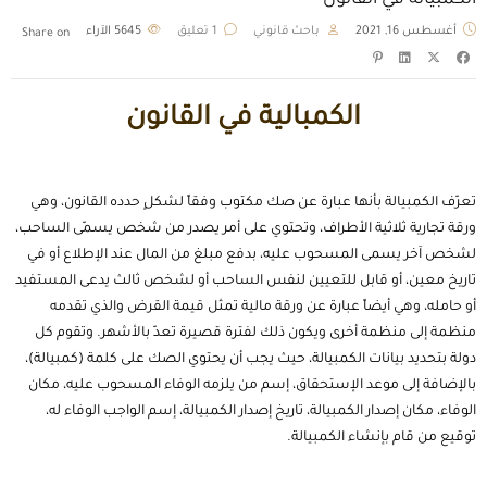
الكمبيالة في القانون
أغسطس 16, 2021
باحث قانوني
1 تعليق
5645
الآراء
Share on
الكمبالية في القانون
تعرّف الكمبيالة بأنها عبارة عن صك مكتوب وفقاً لشكلٍ حدده القانون، وهي
ورقة تجارية ثلاثية الأطراف، وتحتوي على أمر يصدر من شخص يسمّى الساحب،
لشخص آخر يسمى المسحوب عليه، بدفع مبلغ من المال عند الإطلاع أو في
تاريخ معين، أو قابل للتعيين لنفس الساحب أو لشخص ثالث يدعى المستفيد
أو حامله، وهي أيضاً عبارة عن ورقة مالية تمثل قيمة القرض والذي تقدمه
منظمة إلى منظمة أخرى ويكون ذلك لفترة قصيرة تعدّ بالأشهر. وتقوم كل
دولة بتحديد بيانات الكمبيالة، حيث يجب أن يحتوي الصك على كلمة (كمبيالة)،
بالإضافة إلى موعد الإستحقاق، إسم من يلزمه الوفاء المسحوب عليه، مكان
الوفاء، مكان إصدار الكمبيالة، تاريخ إصدار الكمبيالة، إسم الواجب الوفاء له،
توقيع من قام بإنشاء الكمبيالة.