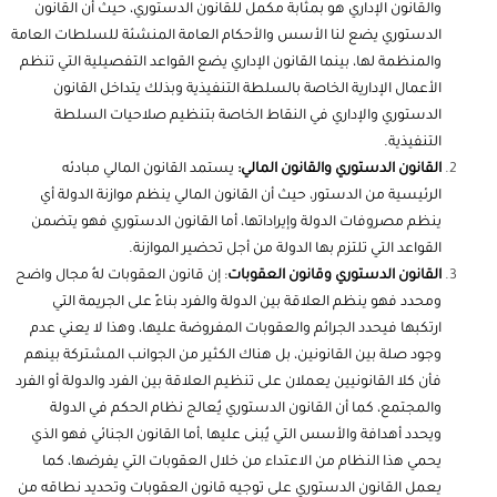
والقانون الإداري هو بمثابة مكمل للقانون الدستوري، حيث أن القانون
الدستوري يضع لنا الأسس والأحكام العامة المنشئة للسلطات العامة
والمنظمة لها، بينما القانون الإداري يضع القواعد التفصيلية التي تنظم
الأعمال الإدارية الخاصة بالسلطة التنفيذية وبذلك يتداخل القانون
الدستوري والإداري في النقاط الخاصة بتنظيم صلاحيات السلطة
التنفيذية.
القانون الدستوري والقانون المالي:
يستمد القانون المالي مبادئه
الرئيسية من الدستور، حيث أن القانون المالي ينظم موازنة الدولة أي
ينظم مصروفات الدولة وإيراداتها، أما القانون الدستوري فهو يتضمن
القواعد التي تلتزم بها الدولة من أجل تحضير الموازنة.
القانون الدستوري وقانون العقوبات
: إن قانون العقوبات لهُ مجال واضح
ومحدد فهو ينظم العلاقة بين الدولة والفرد بناءً على الجريمة التي
ارتكبها فيحدد الجرائم والعقوبات المفروضة عليها، وهذا لا يعني عدم
وجود صلة بين القانونين، بل هناك الكثير من الجوانب المشتركة بينهم
فأن كلا القانونيين يعملان على تنظيم العلاقة بين الفرد والدولة أو الفرد
والمجتمع، كما أن القانون الدستوري يُعالج نظام الحكم في الدولة
ويحدد أهدافة والأسس التي يُبنى عليها ,أما القانون الجنائي فهو الذي
يحمي هذا النظام من الاعتداء من خلال العقوبات التي يفرضها، كما
يعمل القانون الدستوري على توجيه قانون العقوبات وتحديد نطاقه من