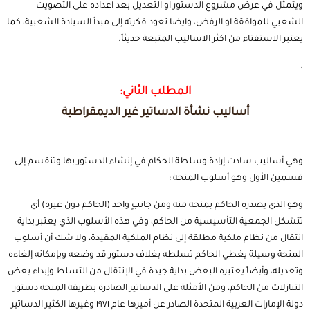
ويتمثل في عرض مشروع الدستور او التعديل بعد اعداده على التصويت
الشعبي للموافقة او الرفض، وايضا تعود فكرته إلى مبدأ السيادة الشعبية، كما
يعتبر الاستفتاء من اكثر الاساليب المتبعة حديثاً.
.
المطلب الثاني:
أساليب نشأة الدساتير غير الديمقراطية
وهي أساليب سادت إرادة وسلطة الحكام في إنشاء الدستور بها وتنقسم إلى
قسمين الأول وهو أسلوب المنحة :
وهو الذي يصدره الحاكم بمنحه منه ومن جانبٍ واحد (الحاكم دون غيره) أي
تتشكل الجمعية التأسيسية من الحاكم، وفي هذه الأسلوب الذي يعتبر بداية
انتقال من نظام ملكية مطلقة إلى نظام الملكية المقيدة، ولا شك أن أسلوب
المنحة وسيلة يغطي الحاكم تسلطه بغلاف دستور قد وضعه وبإمكانه إلغاءه
وتعديله، وأبضاً يعتبره البعض بداية جيدة في الإنتقال من التسلط وإبداء بعض
التنازلات من الحاكم، ومن الأمثلة على الدساتير الصادرة بطريقة المنحة دستور
دولة الإمارات العربية المتحدة الصادر عن أميرها عام ١٩٧١ وغيرها الكثير الدساتير