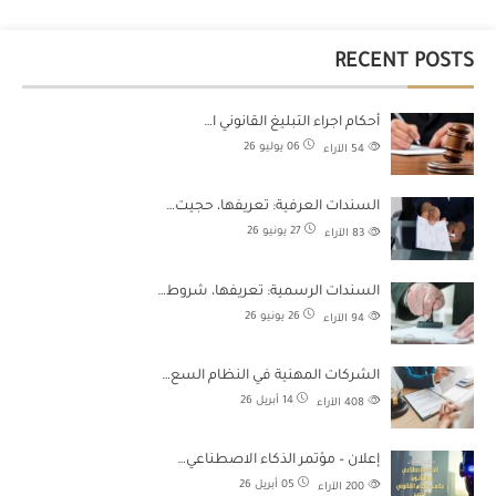
RECENT POSTS
أحكام اجراء التبليغ القانوني ا…
06 يوليو 26
54
الآراء
السندات العرفية: تعريفها، حجيت…
27 يونيو 26
83
الآراء
السندات الرسمية: تعريفها، شروط…
26 يونيو 26
94
الآراء
الشركات المهنية في النظام السع…
14 أبريل 26
408
الآراء
إعلان – مؤتمر الذكاء الاصطناعي…
05 أبريل 26
200
الآراء