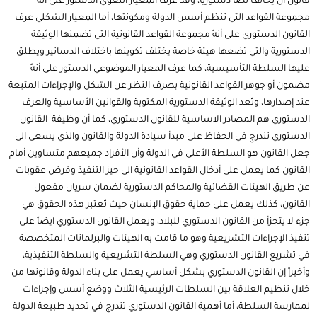
قانون أن يُخالف نصاً دستورياً، وقد عرف المعيار اللغوي الدستور على أنهُ
مجموعة القواعد التي تنظم أسس الدولة ومكونتها، أما المعيار الشكلي عرف
القانون الدستوري على أنهُ مجموعة القواعد القانونية التي تضمنها الوثيقة
الدستورية والتي تضعها هيئة خاصة يختلف تكوينها باختلاف الدساتير ويطلق
عليها السلطة التأسيسية، كما عرف المعيار الموضوعي الدستور على أنهُ
مضمون أو جوهر القواعد القانونية بصرف النظر عن الشكل والإجراءات المتبعة
عند إصدارها، وتُعد الوثيقة الدستورية المكتوبة والقوانين الأساسية والعرف
الدستوري هم المصادر الاساسية للقانون الدستوري، كما أن وظيفة القانون
الدستوري تندرج في الحفاظ على مبدأ سيادة الدولة والقانون والذي يسعى الى
جعل القانون هو السلطة الأعلى في الدولة وأن الأفراد جميعهم متساوين أمام
القانون كما يعمل على أدخال القواعد القانونية الى حيز التنفيذ وفرض عقوبات
عن طريق الهيئات القضائية والمحاكم الدستورية لضمان سريان مفعول
القانون، كذلك يعمل على حماية حقوق الإنسان حيث تُعتبر هذه الحقوق هي
جزء لا يتجزأ من القانون الدستوري للبلاد، ويعمل القانون الدستوري ايضاً على
تنفيذ الإجراءات التشريعية وهو ما قامت به الهيئات والبرلمانات المتخصصة
في تشريع القانون الدستوري وهي السلطة التشريعية والسلطة التنفيذية،
وأخيراً إن القانون الدستوري بشكل أساسي يعمل على بناء الدولة وقانونها من
خلال تنظيم العلاقة بين السلطات الرئيسية الثلاث ووضع أسس وإجراءات
لممارسة السلطة، أما أهمية القانون الدستوري تندرج في تحديد طبيعة الدولة