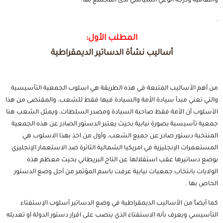
والثقافية ودرجة الوعي السياسي لدى المجتمع بها.
.
المطلب الأول:
أساليب نشأة الدساتير الديمقراطية
من أهم الأساليب المتبعة في هذه الطريقة هي اسلوب الجمعية التأسيسية
والتي تعني مبدأ سيادة الأمة والسيادة فيها فقط للشعب، والمقتضى من هذا
الأسلوب أن الأمة فقط صاحبة السيادة ومصدر السلطات، ويمثل الشعب هنا
جمعية تأسيسية بصورة نيابية بحيث يعتبر الدستور الصادر عن هذه الجمعية
المنتخبة دستور صادر عن جميع الشعب، وأول من اخذ بهذا الاسلوب هي
المستعمرات الإنجليزية في امريكيا الشمالية الثائرة ضد الاستعمار الإنجليزي
بوضع دساتيرها عقب استقلالها عن التاج البريطاني بحيث معظم هذه
الولايات بانتخاب جمعيات نيابية عرفت باسم المؤتمر من أجل وضع الدستور
الخاص بها .
كما أيضاً من الأساليب الديمقراطية في وضع الدساتير أسلوب الإستفتاء
التأسيسي ويعرف بأنه الاستفتاء الذي ينصب على اقرار دستور الدولة او تعديله