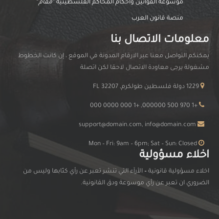
موسوعة القوانين وأحكام المحاكم الفلسطينية “
مقام
“
منصة قانون العرب
معلومات الاتصال بنا
يمكنكم التواصل معنا عبر الارقام المدونة في الموقع ، إن كانت الخطوط
مشغولة يرجى معاودة الاتصال لاحقا لكن اتصلة
1229 دولة فلسطين طولكرم, FL 32207
+1 970 500 000000, +1 000 0000 000
support@domain.com, info@domain.com
Mon – Fri: 9am – 6pm; Sat – Sun: Closed
اخلاء مسؤولية
اخلاء مسؤولية قانونية
–
الأرآء التي تنشر تعبر عن رأي كتّابها وليس من
الضروري ان تعبر عن رأي موسوعة ودق القانونية.