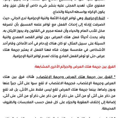
معنوي مثل: تهديد المجنى عليه بنشر شيء خاص أو بقتل عزيز، وقد
يكون الإكراه بواسطه الحيلة والخداع.
النية الإجرامية:
وهي توافر الإرادة الآثمة والنية الإجرامية لدى الجاني، حيث
انصرفت إرادته إلى إحداث الفعل مع توافر علمه المسبق بأن تصرفه
مخل للأدب العام والحياء وأن فعله مجرم في القانون ولا يجوز الآيتان به،
وقد يحدث أحيانًا فعل هتك العرض دون توافر القصد العمدي والنية
السيئة على سبيل المثال: لو كان هناك إزدحام في أحد الأماكن وقام أحد
الأشخاص في ملامسة عورات فتاه فهنا الفعل لا يعتبر جريمة هتك
عرض حتى لو توفر الفعل المادي وذلك لعدم توافر النية الإجرامية.
الفرق بين جريمة هتك العرض والجرائم الأخرى المشابهة:
* الفرق بين جريمة هتك العرض وجريمة الإغتصاب:
هُناك فرق بين هتك
العرض وجريمة الإغتصاب، فجريمة الاغتصاب لا تقع سوا على أنثى جبراً عنها
ودون رضاها، بينما جريمة هتك العرض تقع ليس فقط على الأنثى، بل قد تقع
من ذكر على أنثى أو من أنثى على ذكر أو من ذكر على ذكر أو من أنثى على أنثى،
إضافة إلى إختلاف العقوبة والجزاء على كل فعل حسب الملابسات والظروف
المحيطة.