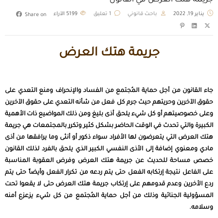
جريمة هتك العرض في القانون
يناير 19, 2022
باحث قانوني
1 تعليق
5199
الآراء
Share on
جريمة هتك العرض
جاء القانون من أجل حماية المُجتمع من الفساد والإنحراف ومنع التعدي على
حقوق الآخرين وحريتهم حيث جرم كل فعل من شأنه التعدي على حقوق الآخرين
وعلى خصوصيتهم أو كل شيء يلحق أذى بليغ ومن ذلك المواضيع ذات الأهمية
الكبيرة والتي تحدث في الوقت الحاضر بشكل كثير وتكرر بالمجتمعات هي جريمة
هتك العرض التي يتعرضون لها الأفراد سواء ذكور أو أنثى وما يرافقها من أذى
مادي ومعنوي إضافة إلى الأذى النفسي الكبير الذي يلحق بالفرد لذلك القانون
خصص مساحة للحديث عن جريمة هتك العرض وفرض العقوبة المناسبة
على الفاعل نتيجة إرتكابه الفعل حتى يتم ردعه من تكرار الفعل وأيضاً حتى يتم
ردع الأخرين وعدم قدومهم على إرتكاب جريمة هتك العرض حتى لا يقعوا تحت
المسؤولية الجنائية وذلك من أجل حماية المُجتمع من كل شيء يزعزع أمنه
وسلامه.