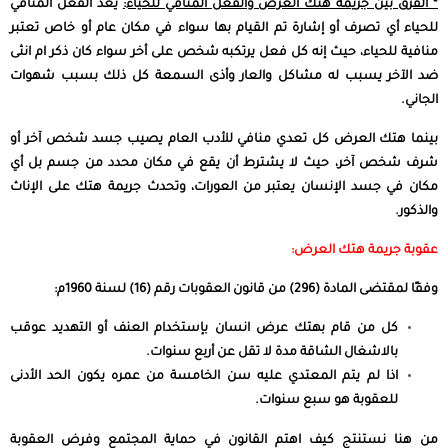
* الفرق بين جريمة هتك العرض والفعل المنافي للحياء:
يعد الفعل المنافي
للحياء أي تصرف أو إشارة تم القيام بها سواء في مكان عام أو خاص تعتبر
منافية للحياء، حيث إنه كل فعل يرتكبه شخص على أخر سواء كان ذكر ام انثى
ضد الآخر يسبب له مشاكل والعار وأذى السمعة كل ذلك بسبب شهوات
الجاني.
بينما هتك العرض كل تعدي منافي للأدب العام يصيب جسد شخص آخر أو
شرف شخص آخر، حيث لا يشترط أن يقع في مكان محدد من جسم بل أي
مكان في جسد الإنسان يعتبر من العورات، وتحدث جريمة هتك على الإناث
والذكور.
عقوبة جريمة هتك العرض:
وفقًا لمقتضى المادة (296) من
قانون العقوبات
رقم (16) لسنة 1960م:
كل من قام بهتك عرض انسان بإستخدام العنف أو التهديد عوقب
بالاشغال الشاقة مدة لا تقل عن أربع سنوات.
اذا لم يتم المعتدي عليه سن الخامسة من عمره يكون الحد الأدنى
للعقوبة هو سبع سنوات.
من هنا نستنتج كيف اهتم القانون في حماية المجتمع وفرض العقوبة