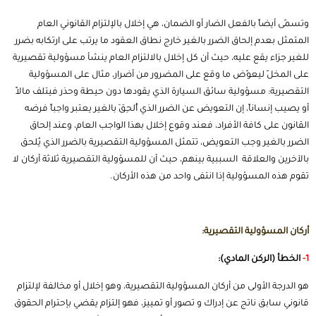
وتسمّى أيضاً بالفعل الضار أو الضمان، هي إخلال بالإلتزام القانوني العام
المتمثل بعدم إلحاق الضرر بالغير خارج نطاق العقود ما يرتب على ارتكابه بضرر
للغير جزاء يقع عليه، حيث أن كل إخلال بالالتزام العام ينشأ مسؤولية تقصيرية
على المخلّ ليعوّض ما وقع على المضرور من أضرار، مثال على المسؤولية
التقصيرية: مسؤولية سائق السيارة الذي يقودها دون حيطة وحذر فيتلف مالاً
أو يصيب إنساناً، إن التعويض عن الضرر الذي أُلحِقَ بالغير يعتبر واجباً فرضه
القانون على كافة الأفراد، فعند وقوع إخلال بهذا الواجب العام، وعند إلحاق
الضرر بالغير وجب التعويض، تتمثل المسؤولية التقصيرية بالضرر الذي يُلحق
بالآخرين والعلاقة السببية بينهم، حيث أن للمسؤولية التقصيرية ثلاثة أركان لا
تقوم هذه المسؤولية إذا انتفى واحد من هذه الأركان.
أركان المسؤولية التقصيرية:
1-
الخطأ (الركن المادي):
هو الدرجة الأولى من أركان المسؤولية التقصيرية، وهو إخلال أو مخالفة لإلتزام
قانوني سابق ناتج عن إدراك و تصور أو تمييز، فهو إلتزام يقضي بإحترام الحقوق