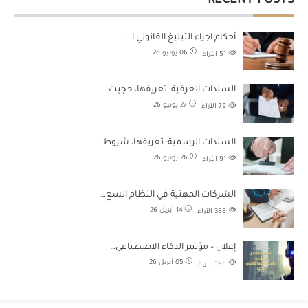
RECENT POSTS
أحكام اجراء التبليغ القانوني ا…
06 يوليو 26
51
الآراء
السندات العرفية: تعريفها، حجيت…
27 يونيو 26
79
الآراء
السندات الرسمية: تعريفها، شروط…
26 يونيو 26
91
الآراء
الشركات المهنية في النظام السع…
14 أبريل 26
388
الآراء
إعلان – مؤتمر الذكاء الاصطناعي…
05 أبريل 26
195
الآراء