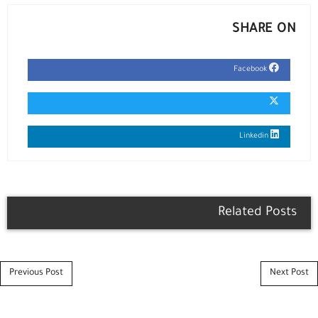
SHARE ON
Facebook
Linkedin
Related Posts
Post navigation
Previous Post
Next Post