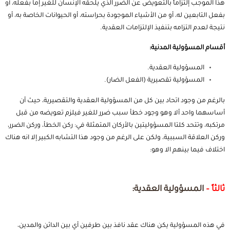
هذا الموجب إلتزاماً بالتعويض عن الضرر الذي يلحقه الإنسان للغير إما بفعله، أو
بفعل التابعين له، أو من الأشياء الموجودة بحراسته، أو الحيوانات الخاصة به، أو
نتيجة لعدم التزامه بتنفيذ الإلتزامات العقدية.
أقسام المسؤولية المدنية:
المسؤولية العقدية.
المسؤولية تقصيرية (الفعل الضار).
بالرغم من وجود اتحاد بين كل من المسؤولية العقدية والتقصيرية، حيث أن
أساسهما واحد ألا وهو وجود خطأ سبب ضرر للغير فيلزم تعويضه من قبل
مرتكبه، وتتحد كلتا المسؤوليتين بالأركان المتمثلة في: ركن الخطأ، وركن الضرر،
وركن العلاقة السببية، ولكن على الرغم من وجود هذا التشابه الكبير إلا انه هناك
اختلاف فيما بينهم الا وهو:
ثالثاً –
المسؤولية العقدية:
في هذه المسؤولية يكن هناك عقد نافذ بين طرفين أي بين الدائن والمدين،