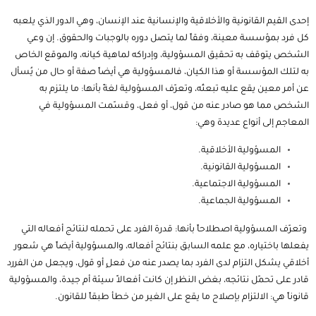
إحدى القيم القانونية والأخلاقية والإنسانية عند الإنسان، وهي الدور الذي يلعبه
كل فرد بمؤسسة معينة، وفقاً لما يتصل دوره بالوجبات والحقوق. إن وعي
الشخص يتوقف به تحقيق المسؤولية، وإدراكه لماهية كيانه، والموقع الخاص
به لتلك المؤسسة أو هذا الكيان، فالمسؤولية هي أيضاً صفة أو حال من يُسأل
عن أمر معين يقع عليه تبعتُه، وتعرّف المسؤولية لغةً بأنها: ما يلتزم به
الشخص مما هو صادر عنه من قول، أو فعل، وقسّمت المسؤولية في
المعاجم إلى أنواع عديدة وهي:
المسؤولية الأخلاقية.
المسؤولية القانونية.
المسؤولية الاجتماعية.
المسؤولية الجماعية.
وتعرّف المسؤولية اصطلاحاً بأنها: قدرة الفرد على تحمله لنتائج أفعاله التي
يفعلها باختياره، مع علمه السابق بنتائج أفعاله، والمسؤولية أيضاً هي شعور
أخلاقي يشكل التزام لدى الفرد بما يصدر عنه من فعلٍ أو قول، ويجعل من الفررد
قادر على تحمّل نتائجه، بغض النظر إن كانت أفعالاً سيئة أم جيدة، والمسؤولية
قانوناً هي: الالتزام بإصلاح ما يقع على الغير من خطأ طبقاً للقانون.