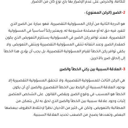
للكافة، والحرص على عدم الإضرار بها بأي نوع كان من الأضرار.
2-
الضرر (الركن المعنوي) :
هو الدرجة الثانية من أركان المسؤولية التقصيرية، فهو عبارة عن الضرر الذي
للفرد فيه حق له أو مصلحة مشروعة له، ويعتبر ركناً أساسياً في المسؤولية
التقصيرية، فعند توافر ركن الضرر في المسؤولية يستلزم التعويض الذي يكون
كمقدار الضرر، وعند انتفائه تنتفي المسؤولية التقصيرية وينتفي التعويض، ولا
يكفي توافر ركن الخطأ لقيام المسؤولية التقصيرية، بل يجب أن يؤدي هذا الخطأ
إلى إلحاق ضرر بالآخرين.
3-
العلاقة السببية بين ركني الخطأ والضرر:
هي الركن الثالث للمسؤولية التقصيرية، ولا تتحقق المسؤولية التقصيرية إلا
بوجود العلاقة السببية أي الرابط بين الخطأ التقصيري والضرر، أي أن يكون
الخطأ هو المسبب في وقوع الضرر، ويقضي القانون على الشخص المتضرر
إثبات وجود علاقة سببية بين الخطأ والضرر الذي لحق به لكي يتمكن من
المطالبة بالتعويض، ولكن في كثير من الأحيان نظراً لإختلاط الظروف ببعضها
البعض وتعددها يصبح من الصعب تحديد العلاقة السببية.