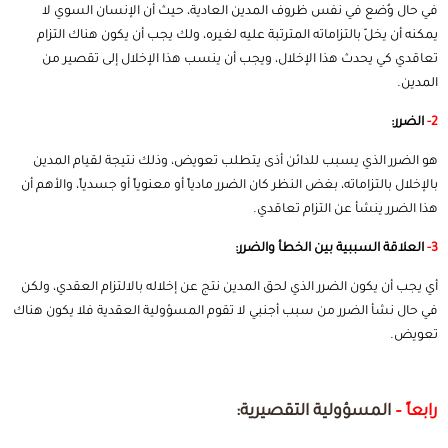
في حال وُضع في نفس ظروف المدين العادية، حيث أن الإنسان السوي لا
يمكنه أن يخلّ بالتزاماته المترتبة عليه لغيره، ولك يجب أن يكون هناك التزام
تعاقدي كي يحدث هذا الإخلال، ويجب أن ينسب هذا الإخلال إلى تقصير من
المدين.
2-
الضرر:
هو الضرر الذي يسبب للدائن أذى يتطلب تعويض، وذلك نتيجة لقيام المدين
بالإخلال بالتزاماته، بغض النظر كان الضرر مادياً أو معنوياً أو جسدياً، والأهم أن
هذا الضرر ينشأ عن التزام تعاقدي.
3-
العلاقة السببية بين الخطأ والضرر:
أي يجب أن يكون الضرر الذي لحق المدين نتج عن إخلاله بالالتزام العقدي، ولكن
في حال نشأ الضرر من سبب أجنبي لا تقوم المسؤولية العقدية فلا يكون هناك
تعويض.
رابعاً –
المسؤولية التقصيرية: