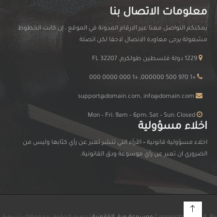
معلومات الاتصال بنا
يمكنكم التواصل معنا عبر الارقام المدونة في الموقع ، إن كانت الخطوط
مشغولة يرجى معاودة الاتصال لاحقا لكن اتصلة
1229 دولة فلسطين طولكرم, FL 32207
+1 970 500 000000, +1 000 0000 000
support@domain.com, info@domain.com
Mon – Fri: 9am – 6pm; Sat – Sun: Closed
اخلاء مسؤولية
اخلاء مسؤولية قانونية
–
الأرآء التي تنشر تعبر عن رأي كتّابها وليس من
الضروري ان تعبر عن رأي موسوعة ودق القانونية.