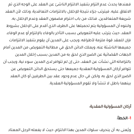
فعندها يحدث عدم التزام بتنفيذ الالتزام الناشئ عن العقد على الوجه الذي تم
الاتفاق عليه، فيترتب جزاء نتيجة للإخلال بالالتزامات التعاقدية، وذلك لأن العقد
شريعة المتعاقدين، فذلك من باب احترام مضمون العقد وعدم الإخلال به،
ولننوه أن المسؤولية يتم تحميلها على الطرف الذي أقدم على الإخلال بشروط
العقد، حيث يترتب عليه التعويض بسبب التأخر بالوفاء بالإلتزام أو عدم الوفاء،
فإن للعقد قوة ملزمة لأطرافه، ويجب على المدين أن يقوم بتنفيذ الالتزامات
جميعها الناشئة عنه، ويملك الدائن الحق في مطالبة التعويض من المدين أمام
الجهات القضائية عن الضرر الذي لحق به من المدين بسبب إخلال المدين
بالتزاماته التي نشأت عن العقد، حتى إن لم تتوافر لدى المدين سوء نية، ويجب أن
تتوافر أركان المسؤولية العقدية جميعها حتى يستحق الدائن التعويض عن
الضرر الذي لحق به، ولكن في حال عدم وجود عقد بين الطرفين أو كان العقد
بينهما باطل لا تنشأ ولا تقوم المسؤولية العقدية.
أركان المسؤولية العقدية:
1-
الخطأ:
ويُعنى به: أن ينحرف سلوك المدين بهذا الالتزام، حيث لا يفعله الرجل المعتاد