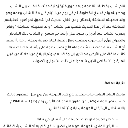
قام شاب بخطبة ابنة عمه وبعد مرور فترة زمنية حدثت خلافات بين الشاب
وخطيبته وتم فسخ الخطوبة، ثم في يوم من الأيام كان هذا الشاب وعمه وهو
والد خطيبته السابقة يتحدثان ومن خلال الحديث تم التطرق لموضوع خطبتهم
السابقة مما أثار هذا الحديث غضب عم الشاب ” والد خطيبته السابقة ” وقام
بضرب الشاب مما أدى إلى ضربه على رأسه ثم سمع أخ الشاب ذلك الشجار
والصراخ فرأى أخيه ينزف وغضب وقال لعمه لماذا ضربته وعمه رد جواباً استفز
أخ الشاب فيه وغضب بشدة وقام الأخ بضرب عمه على رأسه بعصا حديدية
كانت ملقاة على الأرض مما أدى إلى وفاة العم، وتم الإبلاغ عن احادثة من قبل
المارة والأشخاص الذين شهدوا على ذلك الشجار والأصوات.
النيابة العامة:
قامت النيابة العامة بداية بتحديد نوع هذه الجريمة من نوع قتل مقصود وذلك
حسب نص المادة (326) من
قانون العقوبات
الأردني رقم (16) لسنة 1960م
بالاستدلال الى أركان الجريمة بداية واثبتتها كالتالي:
محل الجريمة: ارتكبت الجريمة على أنسان حي بداية.
الركن المادي للجريمة: هو فعل الضرب الذي قام به أخ الشاب بأداة قاتلة