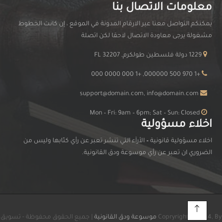
معلومات الاتصال بنا
يمكنكم التواصل معنا عبر الارقام المدونة في الموقع ، إن كانت الخطوط
مشغولة يرجى معاودة الاتصال لاحقا لكن اتصلة
1229 دولة فلسطين طولكرم, FL 32207
+1 970 500 000000, +1 000 0000 000
support@domain.com, info@domain.com
Mon – Fri: 9am – 6pm; Sat – Sun: Closed
اخلاء مسؤولية
اخلاء مسؤولية قانونية
–
الأرآء التي تنشر تعبر عن رأي كتّابها وليس من
الضروري ان تعبر عن رأي موسوعة ودق القانونية.
Copryright © 2024, By
موسوعة ودق القانونية
| جميع الحقوق محفوظة - تسويق