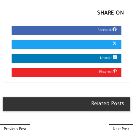
SHARE ON
Facebook
Linkedin
Pinterest
Related Posts
Post navigation
Previous Post
Next Post