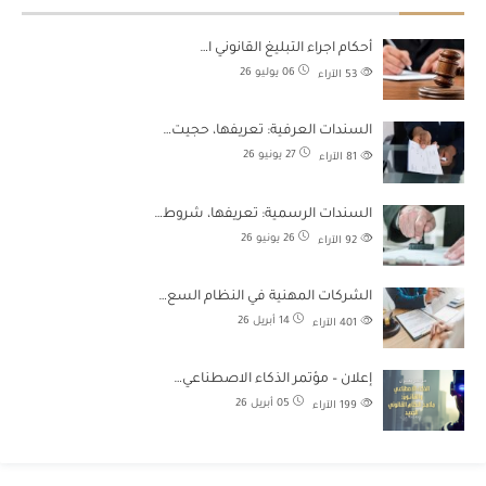
أحكام اجراء التبليغ القانوني ا…
06 يوليو 26
53
الآراء
السندات العرفية: تعريفها، حجيت…
27 يونيو 26
81
الآراء
السندات الرسمية: تعريفها، شروط…
26 يونيو 26
92
الآراء
الشركات المهنية في النظام السع…
14 أبريل 26
401
الآراء
إعلان – مؤتمر الذكاء الاصطناعي…
05 أبريل 26
199
الآراء