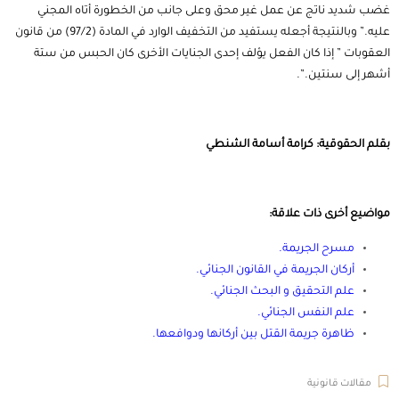
غضب شديد ناتج عن عمل غير محق وعلى جانب من الخطورة أتاه المجني
عليه.” وبالنتيجة أجعله يستفيد من التخفيف الوارد في المادة (97/2) من قانون
العقوبات ” إذا كان الفعل يؤلف إحدى الجنايات الأخرى كان الحبس من ستة
أشهر إلى سنتين.”.
بقلم الحقوقية: كرامة أسامة الشنطي
مواضيع أخرى ذات علاقة:
مسرح الجريمة
.
أركان الجريمة في القانون الجنائي
.
علم التحقيق و البحث الجنائي
.
علم النفس الجنائي
.
ظاهرة جريمة القتل بين أركانها ودوافعها
.
مقالات قانونية