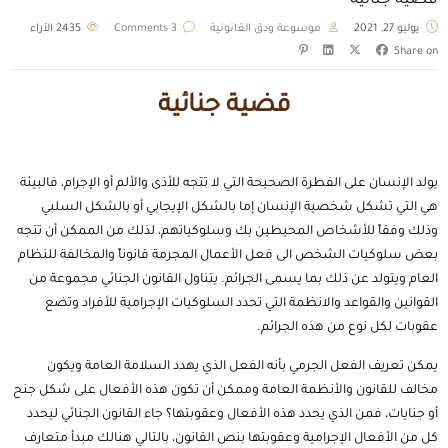
قضية جنائية
يوليو 27, 2021
موسوعة ودق القانونية
3 Comments
2435
الآراء
Share on
قضية جنائية
يولد الإنسان على الفطرة الصحيحة التي لا تتجه للأذى والألم أو الإجرام، فالبيئة
هي التي تشكل شخصية الإنسان إما بالشكل الإيجابي أو بالشكل السلبي
وذلك وفقاً للأشخاص المحيطين بك وسلوكياتهم، لذلك من الممكن أن تتجه
بعض سلوكيات الشخص الى فعل الأعمال المجرمة قانوناً والمخالفة للنظام
العام ويتولد عن ذلك بما يسمى الجرائم. يتناول القانون الجنائي مجموعة من
القوانين والقواعد والانظمة التي تحدد السلوكيات الإجرامية للأفراد وتضع
عقوبات لكل نوع من هذه الجرائم.
يمكن تعريف الفعل الجرمي بأنه الفعل الذي يهدد السلامة العامة ويكون
مخالف للقانون والأنظمة العامة وممكن أن تكون هذه الأفعال على شكل جنح
أو جنايات، فمن الذي يحدد هذه الأفعال وعقوبتها؟ جاء القانون الجنائي ليحدد
كل من الأفعال الإجرامية وعقوبتها بنص القانون، بالتالي هنالك مبدأ متعارف