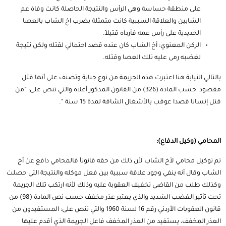
على منطقة حساسة وهي الرأس والنتيجة الحاصلة كانت وفاة عم
الشابين والعلاقة السببية كانت متمثلة بضرب اخ الشاب بالعصا
الحديدية على رأس عمه فأرداه قتيلاً.
الركن المعنوي: أخ الشاب كان عنده قصد احتمالي لقتله ولكن نتيجة
لغضبه رمى عليه تلك العصا وقتله.
بالتالي النيابة هنا اعتبرت هذه الجريمة من نوع جناية وتصنف على أنها قتل
مقصود حسب المادة (326) من القانون المذكور أعلاه والتي تنص على: “من
قتل إنسانا قصدا عوقب بالأشغال الشاقة لمدة 15 سنة “.
المحامي (وكيل الدفاع):
تم توكيل محامي لأخ الشاب لأن ذلك من حقه قانوناً فالمحامي دافع عن أخ
الشاب وقال أنه ينفي وجود علاقة سببية بين فعل موكله والنتيجة التي حصلت
وكذلك طلب من القاضي تخفيف العقوبة عليه وذلك لأنه ارتكب تلك الجريمة
تحت تأثير الغضب الشديد والذي يعتبر عذر مخفف حسب نص المادة (98) من
قانون العقوبات الأردني رقم 16 لسنة 1960 والتي تنص على: المستفيدون من
العذر المخفف، يستفيد من العذر المخفف فاعل الجريمة الذي أقدم عليها