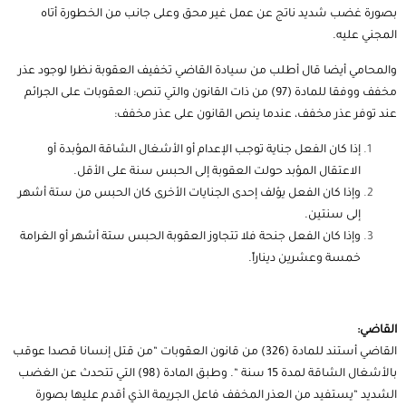
بصورة غضب شديد ناتج عن عمل غير محق وعلى جانب من الخطورة أتاه
المجني عليه.
والمحامي أيضا قال أطلب من سيادة القاضي تخفيف العقوبة نظرا لوجود عذر
مخفف ووفقا للمادة (97) من ذات القانون والتي تنص: العقوبات على الجرائم
عند توفر عذر مخفف، عندما ينص القانون على عذر مخفف:
إذا كان الفعل جناية توجب الإعدام أو الأشغال الشاقة المؤبدة أو
الاعتقال المؤبد حولت العقوبة إلى الحبس سنة على الأقل.
وإذا كان الفعل يؤلف إحدى الجنايات الأخرى كان الحبس من ستة أشهر
إلى سنتين.
وإذا كان الفعل جنحة فلا تتجاوز العقوبة الحبس ستة أشهر أو الغرامة
خمسة وعشرين ديناراً.
القاضي:
القاضي أستند للمادة (326) من قانون العقوبات “من قتل إنسانا قصدا عوقب
بالأشغال الشاقة لمدة 15 سنة “. وطبق المادة (98) التي تتحدث عن الغضب
الشديد “يستفيد من العذر المخفف فاعل الجريمة الذي أقدم عليها بصورة