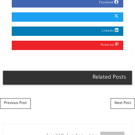
Facebook
Linkedin
Pinterest
Related Posts
Post navigation
Previous Post
Next Post