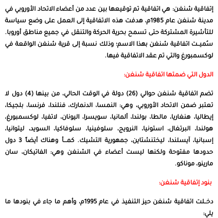
إتفاقية شنغن: هي اتفاقية تم توقيعها بين عدد من أعضاء الاتحاد الأوروبي في
مدينة
شنغن
عام 1985م، هدفت هذه الاتفاقية إلى العمل على وضع سياسة
للتأشيرة المشتركة حتى تسمح بحرية الحركة والتنقل في جميع مناطق أوروبا.
سُميــت اتفاقية شنغن بهذا الاسم؛ وذلك نسبة إلى قرية شنغن الواقعة في
لوكسمبورغ والتي تم عقد الاتفاقية فيها.
الدول التي ضمتها اتفاقية شنغن:
تضم اتفاقية شنغن حوالي (26) دولة في الوقت الحالي، من بينها (4) دول لا
تعتبر ضمن الاتحاد الأوروبي، وهي: النمسا، الدنمارك، فنلندا، فرنسا، بلجيكا،
إيطاليا، هنغاريا، مالطا، بولندا، ألمانيا، سويسرا، اليونان، لاتفيا، لوكسمبورغ،
هولندا، البرتغال، استونيا، النرويج، سلوفينيا، سلوفاكيا، السويد، ليتوانيا،
إسبانيا، آيسلندا، ليختنشتاين، جمهورية التشيك. كمـــأ وهناك أيضاً 3 دول
حدودها مفتوحة ولكنها ليست أعضاء في الشنغن وهي: الفاتيكان، سان
مارينو، موناكو.
بنود إتفاقية شنغن:
دخــلت اتفاقية شنغن حيز التنفيذ في عام 1995م، وأهم ما جاء في بنودها ما
يلي: