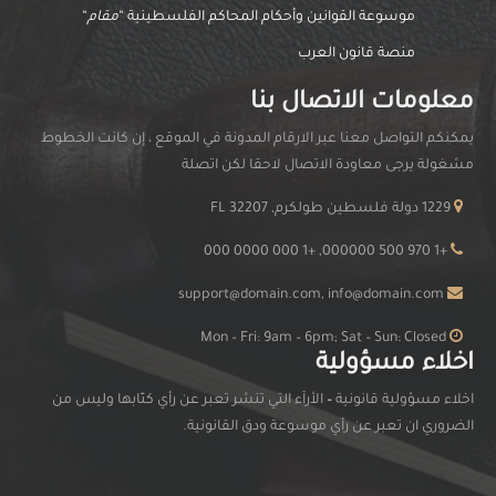
موسوعة القوانين وأحكام المحاكم الفلسطينية “
مقام
“
منصة قانون العرب
معلومات الاتصال بنا
يمكنكم التواصل معنا عبر الارقام المدونة في الموقع ، إن كانت الخطوط
مشغولة يرجى معاودة الاتصال لاحقا لكن اتصلة
1229 دولة فلسطين طولكرم, FL 32207
+1 970 500 000000, +1 000 0000 000
support@domain.com, info@domain.com
Mon – Fri: 9am – 6pm; Sat – Sun: Closed
اخلاء مسؤولية
اخلاء مسؤولية قانونية
–
الأرآء التي تنشر تعبر عن رأي كتّابها وليس من
الضروري ان تعبر عن رأي موسوعة ودق القانونية.