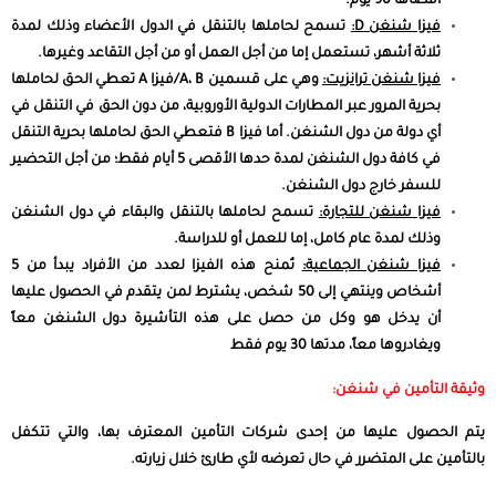
أقصاها 90 يوم.
فيزا شنغن
D
:
تسمح لحاملها بالتنقل في الدول الأعضاء وذلك لمدة
ثلاثة أشهر، تستعمل إما من أجل العمل أو من أجل التقاعد وغيرها.
فيزا شنغن ترانزيت:
وهي على قسمين A، B/فيزا A تعطي الحق لحاملها
بحرية المرور عبر المطارات الدولية الأوروبية، من دون الحق في التنقل في
أي دولة من دول الشنغن. أما فيزا B فتعطي الحق لحاملها بحرية التنقل
في كافة دول الشنغن لمدة حدها الأقصى 5 أيام فقط؛ من أجل التحضير
للسفر خارج دول الشنغن.
فيزا شنغن للتجارة:
تسمح لحاملها بالتنقل والبقاء في دول الشنغن
وذلك لمدة عام كامل، إما للعمل أو للدراسة.
فيزا شنغن الجماعية:
تُمنح هذه الفيزا لعدد من الأفراد يبدأ من 5
أشخاص وينتهي إلى 50 شخص، يشترط لمن يتقدم في الحصول عليها
أن يدخل هو وكل من حصل على هذه التأشيرة دول الشنغن معاً
ويغادروها معاً، مدتها 30 يوم فقط
وثيقة التأمين في شنغن:
يتم الحصول عليها من إحدى شركات التأمين المعترف بها، والتي تتكفل
بالتأمين على المتضرر في حال تعرضه لأي طارئ خلال زيارته.