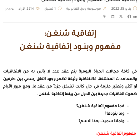
إتفاقية شنغن: مفهوم وبنود إتفاقية شنغن
يناير 15, 2022
موسوعة ودق القانونية
1 تعليق
2514
الآراء
Share
on
إتفاقيـة شنغـن:
مـفهـوم وبنــود إتـفاقيـة شنـغـن
في كافة مجالات الحياة اليومية يتم عقد عدد لا بأس به من الاتفاقيات
والمعاهدات المختلفة، فالاتفاقية وثيقة تظهر وجود اتفاق رسمي بين طرفين
أو أكثر، وتعتبر ملزمة في حال كانت تشكل جزءاً من عقد ما، ومع مرور الأيام
ظهرت اتفاقيات جديدة بين الدول من بينها إتفاقية شنغن.
فما مفهوم اتفاقية شنغن؟
وما بنودها؟
ولماذا سميت بهذا الاسم؟
مفهوم اتفاقية شنغن: