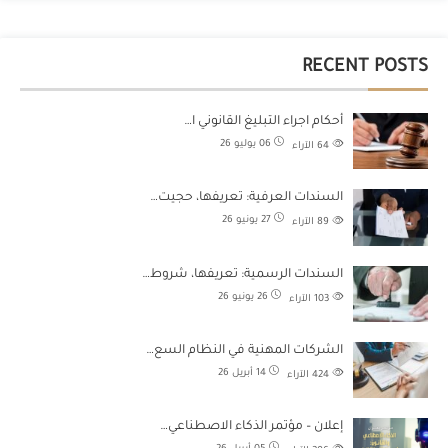
RECENT POSTS
أحكام اجراء التبليغ القانوني ا…
06 يوليو 26
64
الآراء
السندات العرفية: تعريفها، حجيت…
27 يونيو 26
89
الآراء
السندات الرسمية: تعريفها، شروط…
26 يونيو 26
103
الآراء
الشركات المهنية في النظام السع…
14 أبريل 26
424
الآراء
إعلان – مؤتمر الذكاء الاصطناعي…