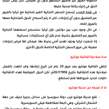
الحمولة المرور عبر مضيق البسفور بدون أي تفتيش، لكن يبقى لتركيا
الحق في إجراء رقابة صحية عليها.
في فترة الحرب:
يُسمح للسفن التجارية الغير متحاربة مع تركيا بالمرور
عبر المضيق بدون أي إجراءات، لكن لا يتم السماح للدول المتحاربة معها
بالمرور خلاله.
في حال وجود حرب بين دولتين، فإن تركيا ستسمح لسفنهما التجارية
بالمرور عبر المضيق بشرط عدم نقل أي مستلزمات عسكرية.
إذا شعرت تركيا بوجود تهديد أمني يحيط بها، فيمكن لها فرض إجراءات
معينة على مرور السفن التجارية الخاصة بالدول الأخرى.
مدة صلاحية اتفاقية مونترو:
تنتهي اتفاقية مونترو بعد مرور 20 عام من تاريخ إعلانها، وقد انتهت بالفعل
صلاحية هذه الاتفاقية بتاريخ 20/7/1956م، لكن الدول الموقعة لهذه الاتفاقية
حاولت تجديد شروطها فلم تستطع.
ما لا تعرفه عن مدينة مونترو:
تقع مدين
ة
مونترو
غرب
دولة سويسرا على ساحل بحيرة جنيف من جهة
الشمال الشرقي، وهي تابعة لمقاطعة فيفي السويسرية.