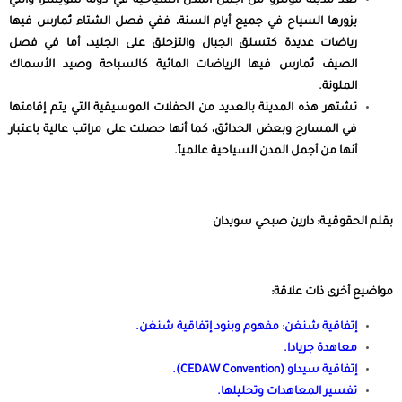
تعد مدينة مونترو من أجمل المدن السياحية في دولة سويسرا والتي
يزورها السياح في جميع أيام السنة، ففي فصل الشتاء تُمارس فيها
رياضات عديدة كتسلق الجبال والتزحلق على الجليد، أما في فصل
الصيف تُمارس فيها الرياضات المائية كالسباحة وصيد الأسماك
الملونة.
تشتهر هذه المدينة بالعديد من الحفلات الموسيقية التي يتم إقامتها
في المسارح وبعض الحدائق، كما أنها حصلت على مراتب عالية باعتبار
أنها من أجمل المدن السياحية عالمياً.
بقلم الحقوقيـة: دارين صبحي سويدان
مواضيع أخرى ذات علاقة:
إتفاقية شنغن: مفهوم وبنود إتفاقية شنغن
.
معاهدة جريادا
.
إتفاقية سيداو (CEDAW Convention)
.
تفسير المعاهدات وتحليلها
.