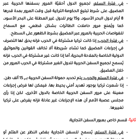
في فترة السلم:
لجميع الدول أحقيّة المرور بسفنها الحربية عبر
المضيق، على شرط تبليغ الحكومة التركية قبل وقت المرور بمدة قدرها
8 أيام لدول البحر الأسود، و15 يوم للدول غير المطلة على البحر الأسود،
كما ويُمنع مرور حاملات الطائرات بشكل قطعي، مع السماح
للغواصات الحربية بالمرور عبر المضيق بشرط الظهور على السطح.
في فترة الحرب:
إذا كانت تركيا مشتركة في الحرب فإنه يحق لها التصرف
في إجراءات المضيق كما تشاء شريطة ألا تخالف القوانين والمواثيق
الدولية الخاصة بالملاحة البحرية، أما إذا كانت غير مشتركة في الحرب فإنه
يُسمح لجميع السفن الحربية للدول الغير مشتركة في الحرب المرور من
خلال المضيق.
في فترة السلم والحرب:
يتم تحديد حمولة السفن الحربية بــــِ 15 ألف طن.
إذا شعرت تركيا بوجود تهديد أمني يحيط بها، فيمكن لها فرض إجراءات
معينة على مرور السفن الحربية الخاصة بالدول الأخرى، لكن إذا رأى
مجلس عصبة الأمم أن هذه الإجراءات غير عادلة فإنه يفرض على تركيا
تغييرها.
ثانياً-
قسم خاص بعبور السفن التجارية:
في فترة السلم:
يُسمح للسفن التجارية بغض النظر عن العَلَم أو