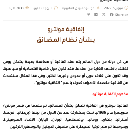
اتفاقية مونترو
فبراير 5, 2022
موسوعة ودق القانونية
لا يوجد تعليق
2033
الآراء
Share on
إتفاقيـة مونتـرو
بـشـأن نـظـام المـضـائق
في كل دولة من دول العالم يتم عقد اتفاقية أو معاهدة جديدة بشكل يومي
تختلف باختلاف الغاية من عقدها، فقد تكون حول قضية اقتصادية أو سياسية،
وقد تكون على خلاف حربي أو حدودي وغيرها الكثير. وفي هذا المقال سنتحدث
عن اتفاقية متعددة الأطراف تُعرف باسم ” اتفاقية مونترو”.
مفهوم اتفاقية مونترو:
اتفاقية مونترو هي اتفاقية تتعلق بشأن المضائق، تم عقدها في قصر مونترو/
سويسرا عام 1936م، تمت بمشاركة عدد من الدول من بينها (بريطانيا، فرنسا،
أستراليا، بلغاريا، رومانيا، يوغسلافيا، اليونان، اليابان، الاتحاد السوفيتي)،
وبموجبها تم منح تركيا السيطرة على مضيقي الدردنيل والبوسفور التركيين.