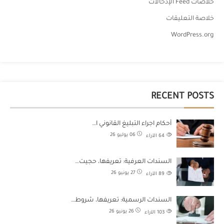
خلاصات Feed الإدخالات
خلاصة التعليقات
WordPress.org
RECENT POSTS
أحكام اجراء التبليغ القانوني ا…
06 يوليو 26
64
الآراء
السندات العرفية: تعريفها، حجيت…
27 يونيو 26
89
الآراء
السندات الرسمية: تعريفها، شروط…
26 يونيو 26
103
الآراء