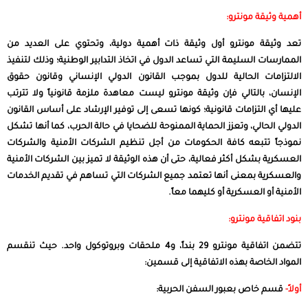
أهمية وثيقة مونترو:
تعد وثيقة مونترو أول وثيقة ذات أهمية دولية، وتحتوي على العديد من
الممارسات السليمة التي تساعد الدول في اتخاذ التدابير الوطنية؛ وذلك لتنفيذ
الالتزامات الحالية للدول بموجب القانون الدولي الإنساني وقانون حقوق
الإنسان، بالتالي فإن وثيقة مونترو ليست معاهدة ملزمة قانونياً ولا تترتب
عليها أي التزامات قانونية؛ كونها تسعى إلى توفير الإرشاد على أساس القانون
الدولي الحالي، وتعزز الحماية الممنوحة للضحايا في حالة الحرب، كما أنها تشكل
نموذجاً تتبعه كافة الحكومات من أجل تنظيم الشركات الأمنية والشركات
العسكرية بشكل أكثر فعالية، حتى أن هذه الوثيقة لا تميز بين الشركات الأمنية
والعسكرية بمعنى أنها تعتمد جميع الشركات التي تساهم في تقديم الخدمات
الأمنية أو العسكرية أو كليهما معاً.
بنود اتفاقية مونترو:
تتضمن اتفاقية مونترو 29 بنداً، و4 ملحقات وبروتوكول واحد. حيث تنقسم
المواد الخاصة بهذه الاتفاقية إلى قسمين:
أولاً-
قسم خاص بعبور السفن الحربية: