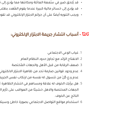
قد يُلحق ضرر في سُمعة العائلة ومكانتها مما يؤدي إلى نزو
قد يؤدي إلى خسائر مالية كبيرة عندما يقوم المُهدد بط
ويجب التنويه أيضًا على أن جرائم الابتزار الإلكتروني قد تقود
ثالثاً –
أسباب انتشار جريمة الابتزار الإلكتروني:
غياب الوعي الاجتماعي
الانفتاح الزائد مع تجاوز حدود النظام العام
ضعف الرقابة من قبل الأهل والجهات المُختصة
عدم وجود قوانين صارمة تحد من ظاهرة الابتزار الالكتروني م
عدم ردع كُلّ من تتسول له نفسه من ارتكاب نفس الجريم
هل برأيك الخوف له علاقة ومساهم في انتشار الظاهرة ؟ نع
الجهات المختصة والاهل خشيتًا من العواقب على تأزم ال
الناتج عن الخوف.
استخدام مواقع التواصل الاجتماعي بصورة خاطئ وسيئة له