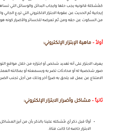
كمُشكلة قانونيه يجب حلها وايجاب البدائل والوسائل التي تساه
إيجابية ثُم الحديث عن عقوبة الابتزار الالكتروني التي تردع الجاني
من السكوت عن حقه ومن ثُم تعرضه للخسائر والأضرار كونه هو 
أولاُ –
ماهية الإبتزار الإلكتروني:
يعرف
الابتزار
على أنه تهديد شخص أو ابتزازه من خلال مواقع التو
صور شخصية له أو محادثات تضر به وبسمعته أو بمكانته العمليه مم
الامتناع عن عمل قد يلحق به ضررًا أخر وذلك من أجل تجنب الضرر الذ
ثانياً –
مشاكل وأضرار الابتزار الإلكتروني:
أولًا قبل ذكر أي مُشكله علينا بالذكر بأن من أبرز المش
الابتزار خاصه اذا كانت فتاة.