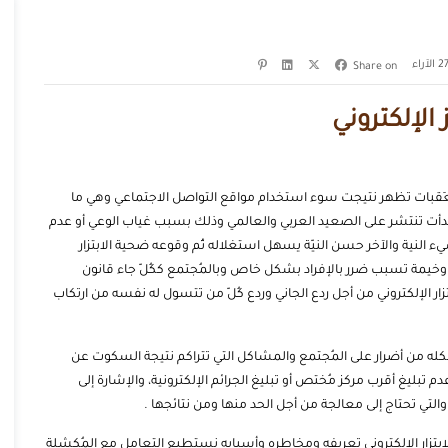
الآراء
Share on
ز الإلكتروني
العَقبات تظهر نتيجت سوء استخدام مواقع التواصل الاجتماعي وهي ما
ة وبدأت تنتشر على الصعيد العربي والعالمي وذلك بسبب غياب الوعي أو عدم
ء النية والآخر حسن النيّة يسهل استغلاله ثُم وقوعه ضحية الابتزار
ضرار وخيمة تسبب ضرر بالإفراد بشكل خاص وبالمُجتمع ككُلّ جاء قانون
ار الإلكتروني من أجل ردع الجاني وردع كُلّ من تتسول له نفسه من ارتكاب
تشكله من أضرار على المُجتمع والمشاكل التي تتراكم نتيجة السكوت عن
م تبليغ أقرب مركز مُختص أو تبليغ الجرائم الإلكترونية، والإشارة إلى
 والتي تحتاج إلى معالجة من أجل الحد منها ومن نتائجها .
بتزار الإلكتروني تعريفه ومخاطره وأسبابه نستطيع التعامل مع المُكشلة