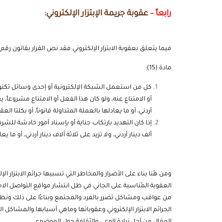
رابعاً –
عقوبة جريمة الإبتزار الإلكتروني:
فيما يتعلق بعقوبة الابتزار الإلكتروني فقد نص القرار بقانون رقم (10) لسنة 2018م بشأن الجرائم الإلكترونية كتال
مادة (15):
كل من استعمل الشبكة الإلكترونية أو إحدى وسائل تكنول
أو الامتناع عنه، ولو كان هذا الفعل أو الامتناع مشروعاً، ي
أردني، أو ما يعادلها بالعملة المتداولة قانوناً، أو بكلتا العق
إذا كان التهديد بارتكاب جناية أو بإسناد أمور خادشة للش
ألف دينار أردني، ولا تزيد على ثلاثة آلاف دينار أردني، أو ما يع
ومن هُنا بناء على الأضرار والمخاطر التي تسببها جرائم الابتزار 
العقوبة المُناسبة على الجاني في ظل انتشار مواقع التواصل ال
من عواقب ومشاكل تضرر بالفرد والمجتمع وبناءًا على ذلك ونظرً
الجرائم الابتزار الإلكتروني وعقوباتها وماهي أسبابها والمشاك