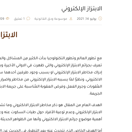
الابتزاز الإلكتروني
يوليو 14, 2021
موسوعة ودق القانونية
1 تعليق
2709
الابتزا
مع تطور العالم وتطور التكنولوجيا بدأت الكثير مِن المشاكل و
تعرف بجرائم الابتزاز الإلكتروني والتي ظهرت في الاواني الأخير
إدراك مخاطر الابتزار الإلكتروني او بسبب وجود طرفين أحدهما سي
الالكتروني، ونظرًا لمّا يسببه الابتزار الإلكتروني من مخاطر وا
العُقوبات وجرم الفعل وفرض العقوبة المُناسبة على جريمة الابتز
الجريمة.
الهدف العام من المقال هو ذكر مخاطر الابتزار الالكتروني وما 
الابتزار الإلكتروني وعدم توعية الأفراد حول طيات السكوت عنه وعد
أهمية موضوع جرائم الابتزار الالكتروني وأنها من الظواهر الحديثة
أما الهدف الخاص الذي نتحدث عنه بعد التطرق في الحديث عن الا