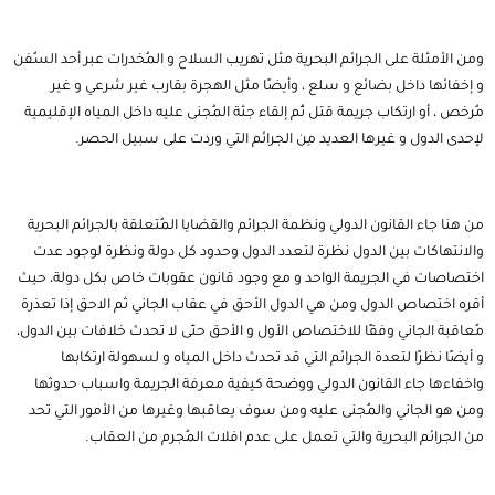
ومن الأمثلة على الجرائم البحرية مثل تهريب السلاح و المُخدرات عبر أحد السُفن
و إخفائها داخل بضائع و سلع ، وأيضًا مثل الهجرة بقارب غير شرعي و غير
مُرخص ، أو ارتكاب جريمة قتل ثُم إلقاء جثة المُجنى عليه داخل المياه الإقليمية
لإحدى الدول و غيرها العديد مِن الجرائم التي وردت على سبيل الحصر.
من هنا جاء القانون الدولي ونظمة الجرائم والقضايا المُتعلقة بالجرائم البحرية
والانتهاكات بين الدول نظرة لتعدد الدول وحدود كل دولة ونظرة لوجود عدت
اختصاصات في الجريمة الواحد و مع وجود قانون عقوبات خاص بكل دولة، حيث
أقره اختصاص الدول ومن هي الدول الأحق في عقاب الجاني ثم الاحق إذا تعذرة
مُعاقبة الجاني وفقًا للاختصاص الأول و الأحق حتّى لا تحدث خلافات بين الدول،
و أيضًا نظرًا لتعدة الجرائم التي قد تحدث داخل المياه و لسهولة ارتكابها
واخفاءها جاء القانون الدولي ووضحة كيفية معرفة الجريمة واسباب حدوثها
ومن هو الجاني والمُجنى عليه ومن سوف يعاقبها وغيرها من الأمور التي تحد
من الجرائم البحرية والتي تعمل على عدم افلات المُجرم من العقاب.