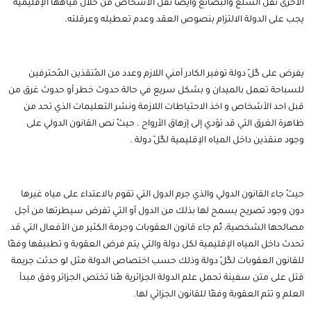
الأخرى نقل السلع والبضائع وأيضًا نقل الأشخاص من خلال مياهها الإقليمية
يجب على الدولة الالتزام بنصوص العقد وعدم تعطيله وعرقلته.
يفرض على كُلّ دولة توفير الكادر آمني اللازم وعدد من المُنقذين المُحترفين
للسباحة تعمل بالميدان و بشكل سريع في حالة حدوث خطر أو حدوث غرق من
قبل احد الأشخاص و اخذ الاحتياطات اللازمة ونشر التعليمات الذي تحد من
ظاهرة الغرق التي قد تؤدي إلى إزهاق الأرواح . حيثُ نص القانون الدولي على
وجود منقذين داخل المياه الإقليمية لكُلّ دولة .
حيثُ جاء القانون الدولي والذي جرم الدول التي تقوم بالاعتداء على مياه غيرها
دون وجود تصريح يسمح لها بذلك من الدول أو التي تفرض سيطرتها من أجل
مصالحها الشخصية، ثُم جاء قانون العقوبات وجرمة الكثير من الأفعال التي قد
تحدث داخل المياه الإقليمية لكل دولة والتي يتم فرض العقوبة و تطبيقها وفقًا
للقانون العقوبات لكُلّ دولة وذلك حسب اختصاص الدولة مثل لو حدثت جريمة
قتل على متن سفينة تحمل علم الدولة الجزائرية هُنا تختص الجزائر وفق مبدأ
العلم و تتم العقوبة وفقًا للقانون الجزائي لها.