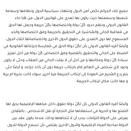
جميع تلك الجرائم تخُص آمن الدول وتنتهك سياسية الدول ونظامها وسلامة
شعبها وسمعتها حيث يكون بها تعدي على قوانيين الدول، مِن هُنا جاء
القانون الدولي ونظم حدود كُلّ دولة وأختصاصها بكُلّ جريمة وجعل لها الحق
في مُعاقبة الجاني والمُباشرة في التحقيق بالجريمة وفق اختصاصها والحد
المسموح لها دون التعدي على حقوق الدول الأخرى واختصاصاتها لتلك الدول،
وأيضًا أقره القانون الدولي بأن لكُلّ دولة الحق في مُمارسة إجراءاتها القانونية في
الضبط على الجاني والتحقيق بالقضية وفق اختصاص كُلّ دولة مِن أجل تعزيز
سيادة كُلّ دولة ومكانتها و مِن أجل أن لا يفلت الجاني مِن العقاب وحتّى لا يكون
وجود لأي شخص في العالم قام بارتكاب جريمة دون أن يأخذ جزاءه، و أيضًا حتّى
يتم ردع المُجرم من العودة إلى ارتكاب الجريمة مَرة أخرى سواء كانت بحرية ام برية
و مها كانت مكان ارتكاب الجريمة.
وأيضًا أقره القانون الدولي بأن لكّلّ دولة حقوق داخل مياهها الإقليمية يحق لها
التمتع بها و الحرية في استغلالها مثل التجارة أو نقل الأشخاص ، بالمُقابل
يفرض على الدولة التزامات يجب أن لا تتجاهلها وذلك عندما يكون عقد بين
الدولة صاحبة المياه الإقليمية والدول الأخرى يقتضي بأن تسمح الدولة للدول