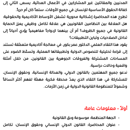
المدنيين والمقاتلين غير المشاركين في الأعمال العدائية، يسعى الثاني إلى
كفالة الحقوق الأساسية للإنسان في جميع الأوقات، سلماً كان أم حرباً.
تطرح هذه المحاضرة إشكالية محورية تشغل الأوساط الأكاديمية والحقوقية:
هل العلاقة بين النظامين القانونيين هي علاقة تكامل وظيفي يعزز الحماية
القانونية في جميع الظروف؟ أم أن بينهما ازدواجاً مفاهيمياً يؤدي أحياناً إلى
تداخل الصلاحيات وتباين التطبيقات؟
يقود هذا اللقاء العلمي الدكتور عمر بكور، في معالجة أكاديمية متعمّقة تستند
إلى قراءة تحليلية للنصوص الدولية وتطبيقاتها العملية، وتسلّط الضوء على
المساحات المشتركة والفروقات الجوهرية بين القانونين، من خلال أمثلة
واقعية وحالات دراسية.
ندعو جميع المهتمين بالقانون الدولي، والعدالة الإنسانية، وحقوق الإنسان،
للمشاركة في هذا اللقاء الذي يعدّ محطة فكرية مهمّة لفهم أكثر اتساقاً
وشمولاً للمنظومة القانونية الدولية في زمن الأزمات.
أولاً – معلومات عامة:
الجهة المنظمة: موسوعة ودق القانونية
عنوان المحاضرة: القانون الدولي الإنساني وحقوق الإنسان: تكامل