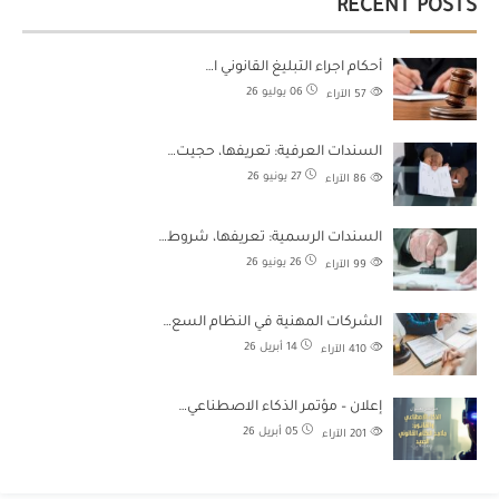
RECENT POSTS
أحكام اجراء التبليغ القانوني ا…
06 يوليو 26
57
الآراء
السندات العرفية: تعريفها، حجيت…
27 يونيو 26
86
الآراء
السندات الرسمية: تعريفها، شروط…
26 يونيو 26
99
الآراء
الشركات المهنية في النظام السع…
14 أبريل 26
410
الآراء
إعلان – مؤتمر الذكاء الاصطناعي…
05 أبريل 26
201
الآراء