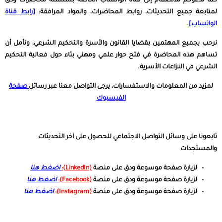
كما ندعوكم للانضمام إلى قناة الواتساب الخاصة بسلسلة محاضرات ودق
لمتابعة جميع التحديثات، روابط المحاضرات، والمواد المرافقة:
[رابط قناة
الواتساب].
نرحب بجميع المهتمين بقضايا القانون والأسرة والتحكيم الشرعي، ونأمل أن
تساهم هذه المحاضرة في فتح حوار علمي ومهني بنّاء حول فعالية التحكيم
الشرعي في النزاعات الأسرية.
لمزيد من المعلومات والاستفسارات، يرجى التواصل معنا عبر رسائل
صفحة
الفيسبوك
تابعونا على وسائل التواصل الاجتماعي للحصول على آخر التحديثات
والمستجدات
لزيارة صفحة موسوعة ودق على منصة
(LinkedIn)
:
اضغط هنا
لزيارة صفحة موسوعة ودق على منصة
(Facebook):
اضغط هنا
لزيارة صفحة موسوعة ودق على منصة
(Instagram):
اضغط هنا