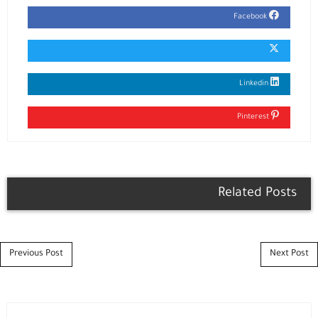
Facebook
Linkedin
Pinterest
Related Posts
Post navigation
Previous Post
Next Post