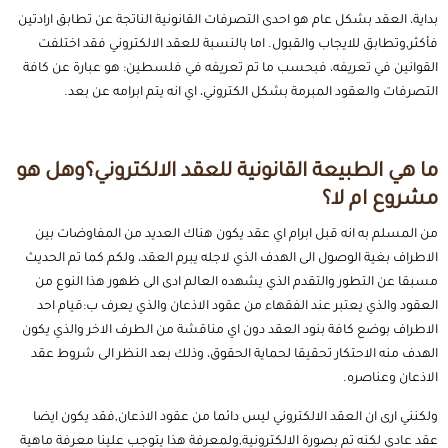
بداية، العقد بشكل عام هو احدى التصرفات القانونية الناتجة عن تطابق ارادتين
فأكثر,وتطابق للايجاب والقبول. اما بالنسبة للعقد الالكتروني فقد اختلفت
القوانين في تعريفه، فبحسب ما تم تعريفه في فلسطين: هو عبارة عن كافة
التصرفات والعقود المبرمة بشكل الكتروني، اي انه يتم ابرامه عن بعد.
ما هي الطبيعة القانونية للعقد الالكتروني؟وهل هو
مشروع ام لا؟
من المسلم به انه قبل ابرام اي عقد يكون هناك العديد من المفاوضات بين
الاطراف بغية الوصول الى الهدف الذي لاجله يبرم العقد، ولكم كما تم الحديث
مسبقا عن التطور والتقدم الذي يشهده العالم ادى الى ظهور هذا النوع من
العقود والذي يعتبر عند الفقهاء من عقود الاذعان والذي يعرف ب:قيام احد
الاطراف بوضع كافة بنود العقد دون اي مناقشة من الطرف الاخر والذي يكون
الهدف منه الاحتكار تحقيقا لحماية الحقوق، وذلك بعد النظر الى شروط عقد
الاذعان وعناصره.
ولكنني ارى ان العقد الالكتروني ليس دائما من عقود الاذعان,فقد يكون ايضا
عقد عادي لكنه تم بصورة الالكترونية,ولمعرفة هذا يتوجب علينا معرفة ماهية