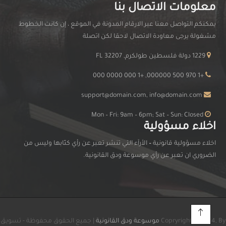
معلومات الاتصال بنا
يمكنكم التواصل معنا عبر الارقام المدونة في الموقع ، إن كانت الخطوط
مشغولة يرجى معاودة الاتصال لاحقا لكن اتصلة
1229 دولة فلسطين طولكرم, FL 32207
+1 970 500 000000, +1 000 0000 000
support@domain.com, info@domain.com
Mon – Fri: 9am – 6pm; Sat – Sun: Closed
اخلاء مسؤولية
اخلاء مسؤولية قانونية
–
الأرآء التي تنشر تعبر عن رأي كتّابها وليس من
الضروري ان تعبر عن رأي موسوعة ودق القانونية.
Copryright © 2024, By
موسوعة ودق القانونية
| جميع الحقوق محفوظة - تسويق