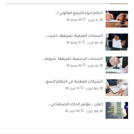
أحكام اجراء التبليغ القانوني ا…
06 يوليو 26
51
الآراء
السندات العرفية: تعريفها، حجيت…
27 يونيو 26
80
الآراء
السندات الرسمية: تعريفها، شروط…
26 يونيو 26
92
الآراء
الشركات المهنية في النظام السع…
14 أبريل 26
395
الآراء
إعلان – مؤتمر الذكاء الاصطناعي…
05 أبريل 26
198
الآراء