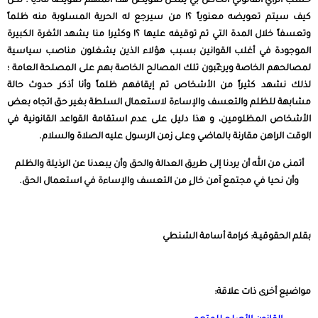
حسب الرأي القانوني الخاص بي يمكن تعويض هذا المتهم تعويضا مادياً ؛ لكن
كيف سيتم تعويضه معنوياً ؟! من سيرجع له الحرية المسلوبة منه ظلماً
وتعسفاً خلال المدة التي تم توقيفه عليها ؟! وكثيرا منا يشهد الثغرة الكبيرة
الموجودة في أغلب القوانين بسبب هؤلاء الذين يشغلون مناصب سياسية
لمصالحهم الخاصة ويرغّبون تلك المصالح الخاصة بهم على المصلحة العامة ؛
لذلك نشهد كثيراً من الأشخاص تم إيقافهم ظلماً وأنا أذكر حدوث حالة
مشابهة للظلم والتعسف والإساءة لاستعمال السلطة بغير حق اتجاه بعض
الأشخاص المظلومين، و هذا دليل على عدم استقامة القواعد القانونية في
الوقت الراهن مقارنة بالماضي وعلى زمن الرسول عليه الصلاة والسلام.
أتمنى من الله أن يردنا إلى طريق العدالة والحق وأن يبعدنا عن الرذيلة والظلم
وأن نحيا في مجتمع آمن خالٍ من التعسف والإساءة في استعمال الحق.
بقلم الحقوقيـة: كرامة أسامة الشنطي
مواضيع أخرى ذات علاقة: