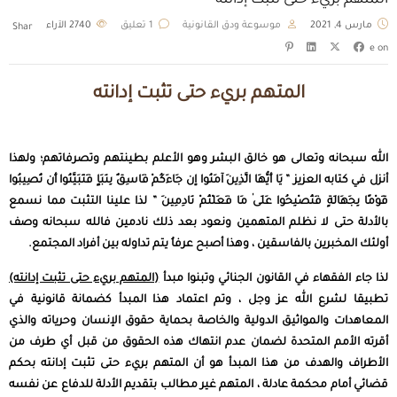
المتهم بريء حتى تثبت إدانته
مارس 4, 2021
موسوعة ودق القانونية
1 تعليق
2740
الآراء
Shar
e on
المتهم بريء حتى تثبت إدانته
الله سبحانه وتعالى هو خالق البشر وهو الأعلم بطينتهم وتصرفاتهم؛ ولهذا
أنزل في كتابه العزيز ” يَا أَيُّهَا الَّذِينَ آمَنُوا إِن جَاءَكُمْ فَاسِقٌ بِنَبَإٍ فَتَبَيَّنُوا أَن تُصِيبُوا
قَوْمًا بِجَهَالَةٍ فَتُصْبِحُوا عَلَىٰ مَا فَعَلْتُمْ نَادِمِينَ ” لذا علينا التثبت مما نسمع
بالأدلة حتى لا نظلم المتهمين ونعود بعد ذلك نادمين فالله سبحانه وصف
أولئك المخبرين بالفاسقين ، وهذا أصبح عرفاُ يتم تداوله بين أفراد المجتمع.
لذا جاء الفقهاء في القانون الجنائي وتبنوا مبدأ
(المتهم بريء حتى تثبت إدانته)
تطبيقا لشرع الله عز وجل ، وتم اعتماد هذا المبدأ كضمانة قانونية في
المعاهدات والمواثيق الدولية والخاصة بحماية حقوق الإنسان وحرياته والذي
أقرته الأمم المتحدة لضمان عدم انتهاك هذه الحقوق من قبل أي طرف من
الأطراف والهدف من هذا المبدأ هو أن المتهم بريء حتى تثبت إدانته بحكم
قضائي أمام محكمة عادلة ، المتهم غير مطالب بتقديم الأدلة للدفاع عن نفسه