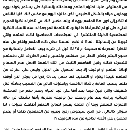
قضائي ولم يبقى سوى الشك إذن يفسر لصالح المتهم ويتم الحكم ببراءته. لذا
من المفترض علينا احترام المتهم ومعاملته بإنسانية حتى يستمر بكونه بريء
ويمارس حياته بالشكل الطبيعي؛ لكن ما نراه اليوم هو عكس ذلك كليا فالناس
لا تنظر إلى كون هذا المتهم بريء لا وإنما عكس ذلك هي تنظر له نظرة المجرم
الدنيء حتى لو لم تظهر أدلة كافية وباتة للتهمة الموجهة له، هذه للأسف النظرة
المجتمعية الدنيئة المنتشرة في المجتمعات المعاصرة لذلك المتهم والتي
تجردنا من إنسانيتنا ، لماذا لا نضع أنفسنا مكان ذلك المتهم ونفكر هل هذه
النظرة المجرمة له صحيحة أم لا؟ لذا قبل كل شيء يجب التعامل بإنسانية مع
جميع البشر بغض النظر عن صفتهم وتفسير وفهم الظروف التي دفعتهم
للتصرف كذلك وقبل اتهامهم التثبت من تلك التهمة الأصل عدم السماح
لإدانة المتهم او توقيفه إلا بعد الحصول على الدليل وليس على اعتراف من
المتهم نتيجة الإكراه او التعذيب كما حصل بحادثة زكريا في جرش الذي أوقف
ظلما بسبب اتهامه بالأدلة الناقصة وباعترافه الناتج عن التعذيب بحادثة قتل
شقيقته والتي تبين فيما بعد أنها على قيد الحياة وصدر حكم من المحكمة
الجنائية ببراءته بعد عام ونصف من توقيفه متذرعة بأنها تشكك في حالة
الاعتراف للمتهم وبما أن الشك يفسر لصالح المتهم أطلقت صراحه ؛ لذا
سؤالي كالتالي ، من الذي سيعوض زكريا وغيره من المتهمين ظلما أو بعدم
الحصول على الأدلة الكافية عن مدة التوقيف ؟!