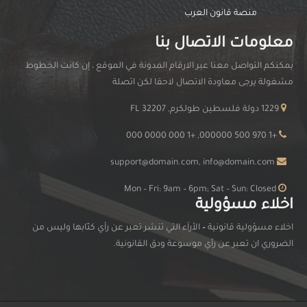
منصة قانون العرب
معلومات الاتصال بنا
يمكنكم التواصل معنا عبر الارقام المدونة في الموقع ، إن كانت الخطوط
مشغولة يرجى معاودة الاتصال لاحقا لكن اتصلة
1229 دولة فلسطين طولكرم, FL 32207
+1 970 500 000000, +1 000 0000 000
support@domain.com, info@domain.com
Mon – Fri: 9am – 6pm; Sat – Sun: Closed
اخلاء مسؤولية
اخلاء مسؤولية قانونية
–
الأرآء التي تنشر تعبر عن رأي كتّابها وليس من
الضروري ان تعبر عن رأي موسوعة ودق القانونية.