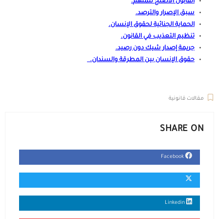
القانون الأصلح للمتهم
.
سبق الإصرار والترصد
.
الحماية الجنائية لحقوق الإنسان
.
تنظيم التعذيب في القانون
.
جريمة إصدار شيك دون رصيد
.
حقوق الإنسان بين المطرقة والسندان
.
المتهم برئ حتى تثبت إدانته. المتهم
بريء حتى تثبت ادانته. المتهم برئ حتى تثبت ادانته. متهم برئ حتى تثبت ادانته.
مقالات قانونية
SHARE ON
Facebook
Linkedin