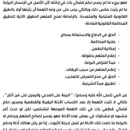
فهو بريء ما لم يصدر حكم قضائي بات في إدانته؛ لأن الأصل في الإنسان البراءة
ما لم يثبت عكس ذلك وبالتالي يجب على من وجه التهمة أن يثبتها أولا بالطرق
القانونية المتباينة والمتعددة. بالإضافة لمنح المتهم الحقوق الآتية
لتحقيق
المحاكمة
القانونية العادلة:
الحق في الدفاع والاستعانة بمحامٍ.
علنية المحاكمة.
إمكانية الطعن.
إعلام المتهم بحقوقه.
مبدأ افتراض البراءة.
إعلام المتهم عن سبب الإيقاف.
الحق في عدم التعرض للتعذيب.
تطبيق مبدأ الشرعية.
عن النبي (صلى الله عليه وسلم) : ” البينة على المدعي واليمين على من أنكر ” ،
بالتالي لا تثبت التهمة إلا بعد اكتساب الأدلة اليقينة والقطعية وصدور حكم
قضائي قطعي بات في تلك التهمة الموجهة للشخص؛ لكن لو حدث أمر
مشبوه او مشكوك في بعض هذه الأدلة فهو يفسر لصالح المتهم ويحكم له
بالبراءة ما دامت تلك الأدلة لم تصل لدرجة الثبوت ، إذا لم يكن هنالك أدلة وحكم