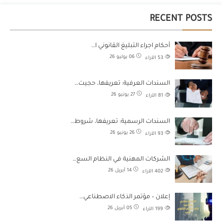
RECENT POSTS
أحكام اجراء التبليغ القانوني ا…
06 يوليو 26
53
الآراء
السندات العرفية: تعريفها، حجيت…
27 يونيو 26
81
الآراء
السندات الرسمية: تعريفها، شروط…
26 يونيو 26
93
الآراء
الشركات المهنية في النظام السع…
14 أبريل 26
402
الآراء
إعلان – مؤتمر الذكاء الاصطناعي…
05 أبريل 26
199
الآراء