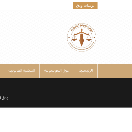
يوميات ودق
الرئيسية
حول الموسوعة
المكتبة القانونية
ودق ال