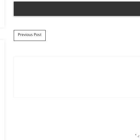
Previous Post
بـ
*