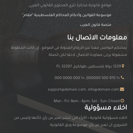
مواقغ قانونية مختارة تثري المحتوى القانوني العربي
موسوعة القوانين وأحكام المحاكم الفلسطينية “
مقام
“
منصة قانون العرب
معلومات الاتصال بنا
يمكنكم التواصل معنا عبر الارقام المدونة في الموقع ، إن كانت الخطوط
مشغولة يرجى معاودة الاتصال لاحقا لكن اتصلة
1229 دولة فلسطين طولكرم, FL 32207
+1 970 500 000000, +1 000 0000 000
support@domain.com, info@domain.com
Mon – Fri: 9am – 6pm; Sat – Sun: Closed
اخلاء مسؤولية
اخلاء مسؤولية قانونية
–
الأرآء التي تنشر تعبر عن رأي كتّابها وليس من
الضروري ان تعبر عن رأي موسوعة ودق القانونية.