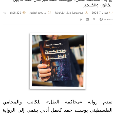
رواية «محاكمة الظل» ليوسف حمد تثير جدل العدالة بين
القانون والضمير
فبراير 7, 2026
موسوعة ودق القانونية
لا يوجد تعليق
329
الآراء
Sh
are on
تقدم رواية «محاكمة الظل» للكاتب والمحامي
الفلسطيني يوسف حمد كعمل أدبي ينتمي إلى الرواية