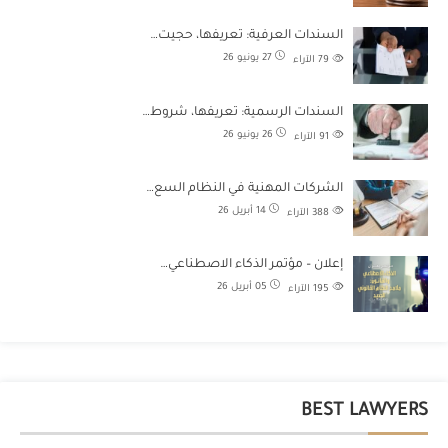
السندات العرفية: تعريفها، حجيت…
27 يونيو 26
79
الآراء
السندات الرسمية: تعريفها، شروط…
26 يونيو 26
91
الآراء
الشركات المهنية في النظام السع…
14 أبريل 26
388
الآراء
إعلان – مؤتمر الذكاء الاصطناعي…
05 أبريل 26
195
الآراء
BEST LAWYERS