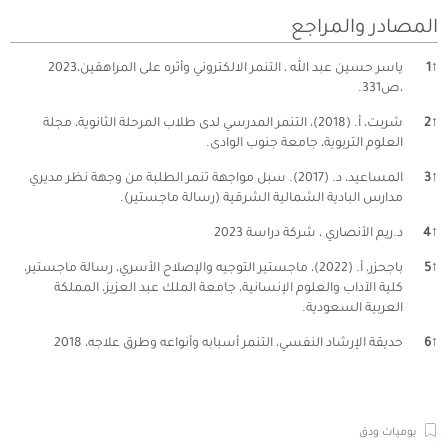
المصادر والمراجع
↑
1
ياسر حسين عبد الله ، التنمر الالكتروني وأثره على المراهقين،2023
،ص331.
↑
2
شربت، أ. (2018)، التنمر المدرسي لدى طلاب المرحلة الثانوية، مجلة
العلوم التربوية، جامعة جنوب الوادى.
↑
3
المساعيد، د. (2017). سبل مواجهة تنمر الطلبة من وجهة نظر مديري
مدارس البادية الشمالية الشرقية (رسالة ماجستير).
↑
4
د.ريم الأنصاري ، شركة دراسة 2023
↑
5
باجحزر، أ. (2022)، ماجستير التوجيه والإصلاح الأسري، رسالة ماجستير،
كلية الآداب والعلوم الإنسانية، جامعة الملك عبد العزيز، المملكة
العربية السعودية.
↑
6
حديقة الإرشاد النفسي، التنمر أسبابه وأنواعه وطرق علاجه، 2018
ال
يوميات ودق