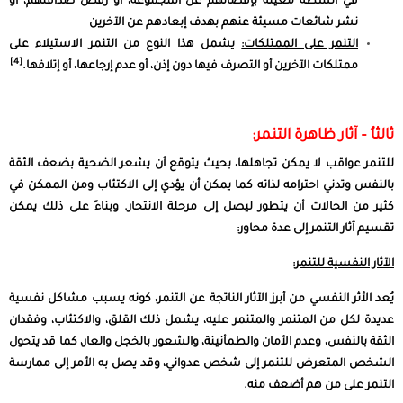
في أنشطة معينة بإقصائهم عن المجموعة، أو رفض صداقتهم، أو
نشر شائعات مسيئة عنهم بهدف إبعادهم عن الآخرين
التنمر على الممتلكات:
يشمل هذا النوع من التنمر الاستيلاء على
[4]
ممتلكات الآخرين أو التصرف فيها دون إذن، أو عدم إرجاعها، أو إتلافها.
ثالثاُ – آثار ظاهرة التنمر:
للتنمر عواقب لا يمكن تجاهلها، بحيث يتوقع أن يشعر الضحية بضعف الثقة
بالنفس وتدني احترامه لذاته كما يمكن أن يؤدي إلى الاكتئاب ومن الممكن في
كثير من الحالات أن يتطور ليصل إلى مرحلة الانتحار. وبناءً على ذلك يمكن
تقسيم آثار التنمر إلى عدة محاور:
الآثار النفسية للتنمر:
يُعد الأثر النفسي من أبرز الآثار الناتجة عن التنمر، كونه يسبب مشاكل نفسية
عديدة لكل من المتنمر والمتنمر عليه، يشمل ذلك القلق، والاكتئاب، وفقدان
الثقة بالنفس، وعدم الأمان والطمأنينة، والشعور بالخجل والعار، كما قد يتحول
الشخص المتعرض للتنمر إلى شخص عدواني، وقد يصل به الأمر إلى ممارسة
التنمر على من هم أضعف منه.