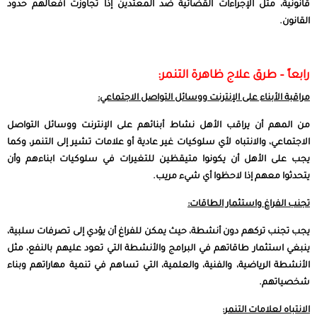
قانونية، مثل الإجراءات القضائية ضد المعتدين إذا تجاوزت أفعالهم حدود
القانون.
رابعاً – طرق علاج ظاهرة التنمر:
مراقبة الأبناء على الإنترنت ووسائل التواصل الاجتماعي:
من المهم أن يراقب الأهل نشاط أبنائهم على الإنترنت ووسائل التواصل
الاجتماعي، والانتباه لأي سلوكيات غير عادية أو علامات تشير إلى التنمر، وكما
يجب على الأهل أن يكونوا متيقظين للتغيرات في سلوكيات ابناءهم وأن
يتحدثوا معهم إذا لاحظوا أي شيء مريب.
تجنب الفراغ واستثمار الطاقات:
يجب تجنب تركهم دون أنشطة، حيث يمكن للفراغ أن يؤدي إلى تصرفات سلبية،
ينبغي استثمار طاقاتهم في البرامج والأنشطة التي تعود عليهم بالنفع، مثل
الأنشطة الرياضية، والفنية، والعلمية، التي تساهم في تنمية مهاراتهم وبناء
شخصياتهم.
الانتباه لعلامات التنمر: