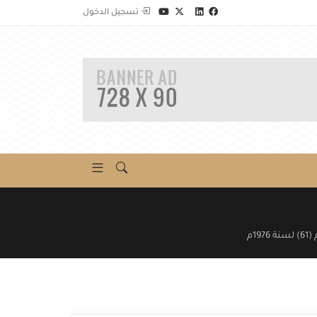
تسجيل الدخول
19م