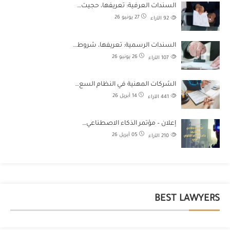
السندات العرفية: تعريفها، حجيت…
27 يونيو 26
92
الآراء
السندات الرسمية: تعريفها، شروط…
26 يونيو 26
107
الآراء
الشركات المهنية في النظام السع…
14 أبريل 26
441
الآراء
إعلان – مؤتمر الذكاء الاصطناعي…
05 أبريل 26
210
الآراء
BEST LAWYERS