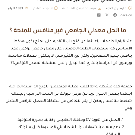
ما الحل معدلي الجامعي غير منافس للمنحة ؟
مارس 6, 2021
موسوعة ودق القانونية
لا يوجد تعليق
1383
الآراء
Share on
ما الحل معدلي الجامعي غير منافس للمنحة ؟
عند قيام الجامعات بإعلانها عن فتح باب التقديم على المنح يكون هدفها
الاساسي هو استقطاب الطلبة الحاصلين على معدل جامعي تراكمي مميز
ينافس جميع المتقدمين، ولكن نرى الكثير ممن لا يملكون معدلات منافسة
ويرغبون في الدراسة بالخارج فما البديل والحل لمشكلة المعدل التراكمي؟؟
حقيقة هذه مشكلة تواجه اغلب الطلبة المتقدمين للمنح الدراسية الخارجية،
اجتهدنا ببعض الحلول تزيد من فرص قبولك في المنحة الدراسية وتجعلك
شخصا منافسا ويمكن ان يتم التغاضي عن مشكلة المعدل التراكمي المتدني،
وهي:
العمل على تقوية CV وملفك الأكاديمي وكتابته بصورة احترافية.
دعم ملفك بالشهادات والانشطة التي قمت بها خلال سنواتك
السابقة.