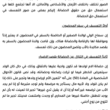
الصور تختلف باختلاف الأزمان والأشخاص والأماكن، الا أنها تجتمع كلها في
استعمال حق من حقوق الحضانة. إليكم بعض من صور التعسف في
استعمال حق الحضانة.
أولاً: التعسف في سفر المحضون:
إن سماح الولي لوالدة الصغير أو الحاضنة بالسفر في المحضون لا يعتبر إذناً
وموافقة لها بالإقامة والحضانة هناك، وإن قامت والدة المحضون بالسفر به
بقصد مكايدة بالأب وتضرر المحضون من ذلك تعسف.
ثانياً: التعسف في التنازل عن الحضانة بقصد الاضرار:
إن حضانة الام لولدها قد تكون واجبة عليها بالاتفاق، وذلك في حال كان الولد
سيتعرض للخطر فيما لو تركت رضاعته وحضانته، وقد نص قانون الأحوال
الشخصية في المادة (50) على أنه “تتعين الأم لإرضاع ولدها وتجبر على ذلك إذا
لم يكن للولد ولا لأبيه مال يستأجر به مرضعة ولم توجد متبرعة أو إذا لم يجد
الأب من ترضعه غير أمه أو إذا آن لا يقبل ثدي غيرها” تجبر اذا تعينت له بأن لم
يوجد للطفل حاضنة غيرها من المحارم، أو وجدت وامتنعت فحينئذ تجبر ما لم
تتزوج من زوج أجنبي.