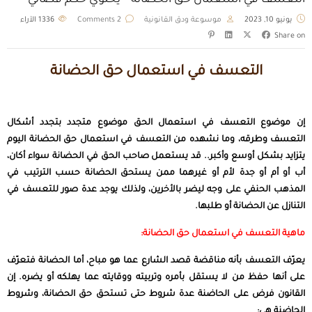
التعسف في استعمال حق الحضانة – يحتوي حكم قضائي
يونيو 10, 2023
موسوعة ودق القانونية
2 Comments
1336
الآراء
Share on
التعسف في استعمال حق الحضانة
إن موضوع التعسف في استعمال الحق موضوع متجدد بتجدد أشكال
التعسف وطرقه، وما نشهده من التعسف في استعمال حق الحضانة اليوم
يتزايد بشكل أوسع وأكبر.. قد يستعمل صاحب الحق في الحضانة سواء أكان،
أب أو أم أو جدة لأم أو غيرهما ممن يستحق الحضانة حسب الترتيب في
المذهب الحنفي على وجه ليضر بالأخرين، ولذلك يوجد عدة صور للتعسف في
التنازل عن الحضانة أو طلبها.
ماهية التعسف في استعمال حق الحضانة:
يعرّف التعسف بأنه مناقضة قصد الشارع عما هو مباح، أما الحضانة فتعرّف
على أنها حفظ من لا يستقل بأمره وتربيته ووقايته عما يهلكه أو يضره. إن
القانون فرض على الحاضنة عدة شروط حتى تستحق حق الحضانة، وشروط
الحاضنة هي: