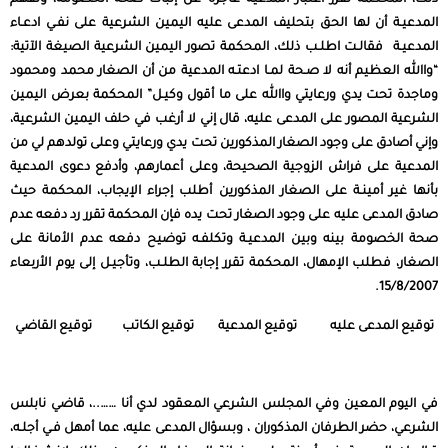
ذلك، المحكمة تقرر اعتبار المدعية عاجزة عن إثبات صحة الخصومة، وتفهم
المدعيـة أن لها الحق بتحليف المدعى عليه اليمين الشرعية على نفـي ادعـاء
المدعيـة فقالـت اطلـب ذلك، المحكمة تصور اليمين الشرعية الصيغة الآتية:
“واالله العظيم أنه لا صـحة لمـا ادعتـه المدعية من أن الصغار محمد ومحمود
وماجدة تحت يدي ورعايتي واالله على ما أقول وكيـل” المحكمة بعرض اليمين
الشرعية المصور على المدعى عليه، قال إني لا أرغب في حلف اليمين الشرعية،
وإني أصادق على وجود الصغار المذكورين تحت يدي ورعايتي وعلى تولدهم لي من
المدعية على فراش الزوجية الصحيحة، وعلى أعمارهم، وأدفع دعوى المدعية
بأنها غير أمينـة على الصغار المذكورين أطلب إجراء الإيجاب، المحكمة حيث
صادق المدعى عليه على وجود الصغار تحت يده فإن المحكمة تقرر رد دفعه عدم
صحة الخصومة بينه وبين المدعيـة وتكلفـه توضيح دفعه عدم الأمانة على
الصغار، فطلب الإمهال، المحكمة تقرر إجابة الطلـب، وتأجيـل إلى يوم الأربعاء
15/8/2007.
توقيع المدعى عليه توقيع المدعية توقيع الكاتب توقيع القاضي
في اليوم المعين وفي المجلس الشرعي المعقود لدي أنا ……..، قاضي نابلس
الشرعي، حضر الطرفان المذكوران ، وبسؤال المدعى عليه، عما أمهل فـي أجلـه،