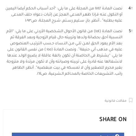
↑
4
نصت المادة ١٧٤٢ من المجلة على ما يلي: “أحد أسباب الحكم أيضا اليمين
أو النكول عنـه فـإذا ظهـر المدعي العجز عن إثبات دعواه حلف المدعى
عليه بطلبه” ، أنظر، باز، سـليم رسـتم، شـرح المجلـة، ص١٠٩٣
↑
5
نصت المادة (١٥٤) من قانون الأحوال الشخصية الأردني على ما يلي: “الأم
النسبية أحق بحضانة ولـدها وتربيته حال قيام الزوجية وبعد الفرقة ثم
بعد الأم يعود الحق لمـن تلـي مـن النـساء حـسب الترتيـب المنصوص
عليه في مذهب أبي حنيفة”. ونصت المادة (١٥٥ ) من نفس القانون على
ما يلي: “يشترط في الحاضنة أن تكون بالغة عاقلة لا يضيع الولـد عندها
لانشغالها عنه قادرة على تربيته وصيانته وأن لا تكون مرتدة ولا متزوجة
بغير محرم للصغير وأن لا تمسكه في بيت مبغضيه”. أنظر: الظاهر،
راتب، التشريعات الخاصة بالمحـاكم الـشرعية، ص١٦٤.
ال
مقالات قانونية
SHARE ON