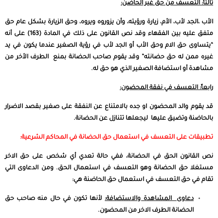
ثالثاً: التعسف من حق غير الحاضن:
الأب ،الجد لأب، الأم، زيارة ورؤيته، وأن يزوروه ويروه، وحق الزيارة بشكل عام حق
متفق عليه بين الفقهاء وقد نص القانون على ذلك في المادة (163) على أنه
“يتساوى حق الام وحق الأب أو الجد لأب في رؤية الصغير عندما يكون في يد
غيره ممن له حق حضانته” وقد يقوم صاحب الحضانة بمنع الطرف الأخر من
مشاهدة أو استضافة الصغير الذي هو حق له.
رابعاً: التعسف في نفقة المحضون:
قد يقوم والد المحضون او جده بالامتناع عن النفقة على صغير بقصد الاضرار
بالحاضنة وتضيق عليها ليجعلها تتنازل عن الحضانة.
تطبيقات على التعسف في استعمال حق الحضانة في المحاكم الشرعية:
نص القانون الحق في الحضانة، ففي حالة تعدي أي شخص على حق الاخر
مستغلا حق الحضانة وهو التعسف في استعمال الحق. ومن الدعاوى التي
تقام في حق التعسف في استعمال حق الحاضنة هي:
دعاوى المشاهدة والاستضافة:
لأنها تكون في حال منه صاحب حق
الحضانة الطرف الاخر من المحضون.