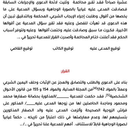
عشرة صباحاً فقـد تقـرر محاكمـة وتليت لائحة الدعوى والإجراءات السابقة
فـصادقت المدعى عليه غيابياً بالصورة الوجاهية وبسؤال المدعية على ما
يخصها من أقوال وطلبت إجراء الإيجاب الشرعي، المحكمة وبالتدقيق تبـين أن
هذه الدعوى قد تهيأت للفصل وعليه فقد تقرر سؤال المدعية عن أقوالها
الأخيرة، فكـررت مـا سبق وصادقت عليه، وختمت أقوالها وعليه ولتوفر أسباب
الحكم فقد أعلنت ختـام المحاكمـة وأصدرت القرار للمدعيـة تحريراً في ….
توقيع المدعى عليه توقيع الكاتب توقيع القاضي
القرار:
بناء على الدعوى والطلب والتصادق والعجز عن الإثبات وحلف اليمين الشرعي
[4]
وعملاً بالمواد 1742
من المجلة العدلية، والمواد 154 و 155 من قانون الأحـوال
[5]
الشخـصية
، فقـد حكمت للمدعية _______/المذكورة بحضانة صغارها محمد
ومحمود وماجدة الحاصلين لها من زوجها المدعى عليه_____/ المذكور على
فراش الزوجية الصحيحة وألزمت المدعى عليه والد الـصغار المذكورين
بتسليمهم لها، وعدم معارضتها في ذلك اعتباراً من تاريخه … حكماً غيابياً
لـصورة الوجاهية قابلاً للاستئناف. أفهم للمدعية علنا تحريراً في …/ …