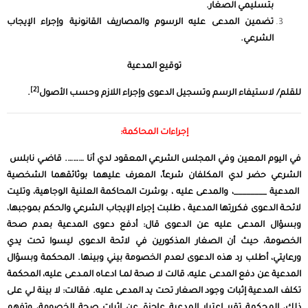
بتسليمي الصغار.
تضمين المدعى عليه الرسوم والمصاريف القانونية وإجراء الإيجاب
الشرعي.
توقيع المدعية
[2]
للقلم/ لاستيفاء الرسم وتسجيل الدعوى وإجراء اللازم وحسب الأصول
.
إجراءات المحاكمة:
في اليوم المعين وفي المجلس الشرعي المعقود لدي أنا ………. قاضـي نابلس
الشرعي حضر لدي المكلفان شرعاً، المعرف عليهما بوثائقهما الشخصية
المدعية ________، والمدعى عليه ، بوشرت المحاكمة العلنية الوجاهية، وتليت
لائحـة الدعوى فكررتها المدعية ، طلبت إجراء الإيجاب الشرعي والحكم بموجبها،
وبسؤال المدعى عليه عن الدعوى قال: أدفع دعوى المدعية بعدم صحة
الخصومة، حيث أن الصغار المذكورين في لائحة الدعوى ليسوا تحت يدي
ورعايتي، أطلب رد هذه الدعوى لعدم الخصومة بيني وبينها. المحكمة وبسؤال
المدعية عن دفع المدعى عليه، قالت لا صحة لمـا ادعـاه المـدعى عليه، المحكمة
تكلف المدعية إثبات وجود الصغار تحت يد المدعى عليه. فقالت: لا بينة لـي على