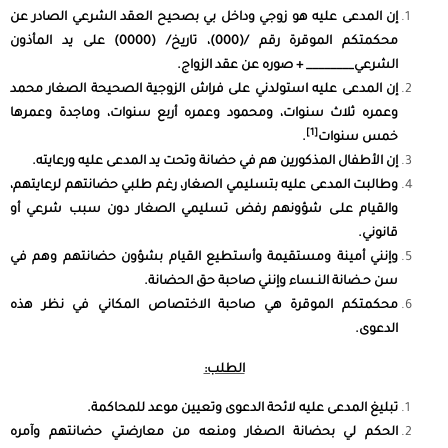
إن المدعى عليه هو زوجي وداخل بي بصحيح العقد الشرعي الصادر عن
محكمتكم الموقرة رقم /(000)، تاريخ/ (0000) على يد المأذون
الشرعي________ + صوره عن عقد الزواج.
إن المدعى عليه استولدني على فراش الزوجية الصحيحة الصغار محمد
وعمره ثلاث سنوات، ومحمود وعمره أربع سنوات، وماجدة وعمرها
[1]
خمس سنوات
.
إن الأطفال المذكورين هم في حضانة وتحت يد المدعى عليه ورعايته.
وطالبت المدعى عليه بتسليمي الصغار، رغم طلبي حضانتهم لرعايتهم،
والقيام علـى شؤونهم رفض تسليمي الصغار دون سبب شرعي أو
قانوني.
وإنني أمينة ومستقيمة وأستطيع القيام بشؤون حضانتهم وهم في
سن حـضانة النـساء وإنني صاحبة حق الحضانة.
محكمتكم الموقرة هي صاحبة الاختصاص المكاني في نظر هذه
الدعوى.
الطلب:
تبليغ المدعى عليه لائحة الدعوى وتعيين موعد للمحاكمة.
الحكم لي بحضانة الصغار ومنعه من معارضتي حضانتهم وآمره