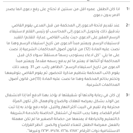
↑
1
اذا كان الطفل عمره اقل من سنتين لا تحتاج على رفع دعوى انما يصدر
الامر بدون دعوى
↑
2
عند تقديم لائحة الدعوى إلى المحكمة من قبل المدعي يقوم القاضي
بتدقيق ذلك وتحويـل الـدعوى إلـى المحاسب أو رئيس القلم لاستيفاء
الرسم المقرر على الدعوى حيث يكتب القاضـي عبـارة: للقلـم/ للقيـد
لاستيفاء الرسم، ويعتبر مبدأ الدعوى من تاريخ استيفاء الرسم وهذا ما
نصت عليه المادة (12) من قـانون أصول المحاكمات الشرعية إذ نصت
على ما يلي: “كل ادعاء يستوجب رسماً مـستقلاً سـواء كـان قبـل
المحاكمة أو أثنائها لا يعتبر ما لم يدفع رسمه مقدماً، ويعتبر مبدأ
الدعوى من تـاريخ اسـتيفاء الرسـم”، الظاهر، راتب، ص 31 .وبعد ذلك
يقوم كاتب المحكمة بتنظيم مذكرة للحضور، ثم يقوم القاضي بتوقيعهـا
وتختم بخاتم المحكمة وهذا ما نصت عليه المادة (13)من قانون أصول
المحاكمات الشرعية.
↑
3
إن كان في رعاية والدتها أو شقيقتها لا يؤخذ بهذا الدفع أما إذا الانشغال
عن الولـد بشكل يعرضه للهلاك والضياع والإهمال كأن تكون المرأة
محترفة ولا تقيم في البيت أكثر النهار والليـل، فإنه دفع يؤخذ به إذا ثبت
أمام القضاء، وهنا يجب التنبه أن اشتغال الحاضنة بالخدمـة الـشريفة
كـالتعليم والخياطة لا يمنعها من حضانة الصغير ما لم تكن مهملة
بالفعل معرضة الطفل للعناء للضياع والـضرر. أنظر القرارات
الاستئنافية ذوات الأرقام “١٢٨١٨ ،١٢٢٦٥ ،١٣٥٦٧ ،١٦٢٦٣ وغيرها”.