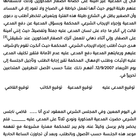
قـال إن المدعية غير أمينة على حضانة الصغار المذكورين وذلك لانشغالها
عنهم طيلة اليوم، حيث أنهـا تعمل خياطة في الصباح ولا تعود إلا في المساء،
وأن الصغير يظل في الشارع طيلة هذه الفترة ويتعرض للخطر أطلب رد دعوى
المدعية وإجراء الإيجاب الشرعي، المحكمة وبسؤال المدعية عن دفع المدعي،
قالت إني أنكر ما جاء على لسان المدعى عليه جملةً وتفصيلاً، حيث إننـي أمينة
[3]
على الصغار، وإني أثناء ذهابي للعمل أترك الصغار المذكورين عند شقيقتي
هـدى حيـث أطلب إجراء الإيجاب الشرعي. المحكمـة حيـث أنكـرت تقوم بالإشراف
عليهم ورعايتهم المدعية دفع المدعى عليه عدم الأمانة فتقرر تكليف المدعى
عليـه الإثبـات وطلـب الإمهـال، المحكمة تقرر إجابة الطلب وتأجيل الجلسة إلى
يوم الأربعاء 12/9/2007، أفهـم ذلـك علنـاً حسب الأصل للطرفين المتداعين
تحريراً في.
توقيع المدعى عليه توقيع المدعية توقيع الكاتب توقيع القاضي
في اليوم المعين وفي المجلس الشرعي المعقود لدي أنا ……… قاضـي نابلس
الشرعي حضرت المدعية المذكورة ونودي ثلاثاً على المدعى عليه _______، فلم
يحضر ولم يرسل وكيلاً عنه، ولم يبدِ للمحكمة معذرة مشروعة مع تفهمه
موعد هذه الجلـسة حسب الأصول وبالطلب، وبعد أن تجاوزت الساعة الحادية