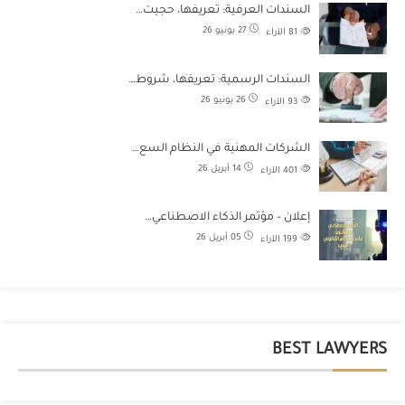
السندات العرفية: تعريفها، حجيت…
27 يونيو 26
81
الآراء
السندات الرسمية: تعريفها، شروط…
26 يونيو 26
93
الآراء
الشركات المهنية في النظام السع…
14 أبريل 26
401
الآراء
إعلان – مؤتمر الذكاء الاصطناعي…
05 أبريل 26
199
الآراء
BEST LAWYERS