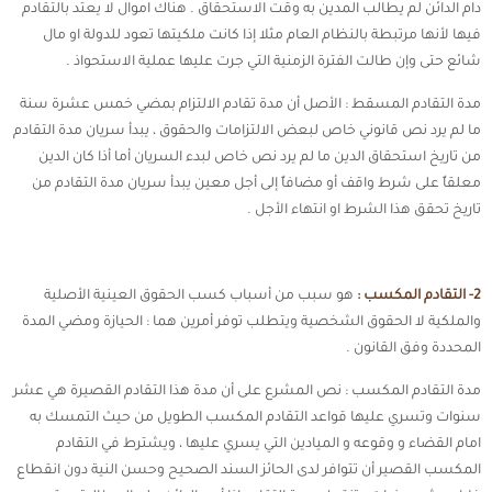
دام الدائن لم يطالب المدين به وقت الاستحقاق . هناك اموال لا يعتد بالتقادم
فيها لأنها مرتبطة بالنظام العام مثلا إذا كانت ملكيتها تعود للدولة او مال
شائع حتى وإن طالت الفترة الزمنية التي جرت عليها عملية الاستحواذ .
مدة التقادم المسقط : الأصل أن مدة تقادم الالتزام بمضي خمس عشرة سنة
ما لم يرد نص قانوني خاص لبعض الالتزامات والحقوق ، يبدأ سريان مدة التقادم
من تاريخ استحقاق الدين ما لم يرد نص خاص لبدء السريان أما أذا كان الدين
معلقاٌ على شرط واقف أو مضافاٌ إلى أجل معين يبدأ سريان مدة التقادم من
تاريخ تحقق هذا الشرط او انتهاء الأجل .
2- التقادم المكسب :
هو سبب من أسباب كسب الحقوق العينية الأصلية
والملكية لا الحقوق الشخصية ويتطلب توفر أمرين هما : الحيازة ومضي المدة
المحددة وفق القانون .
مدة التقادم المكسب : نص المشرع على أن مدة هذا التقادم القصيرة هي عشر
سنوات وتسري عليها قواعد التقادم المكسب الطويل من حيث التمسك به
امام القضاء و وقوعه و الميادين التي يسري عليها ، ويشترط في التقادم
المكسب القصير أن تتوافر لدى الحائز السند الصحيح وحسن النية دون انقطاع