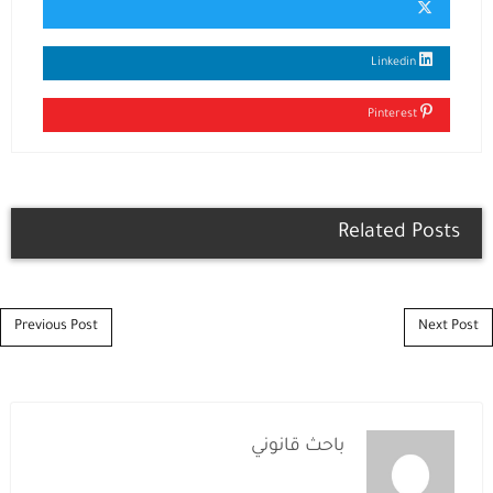
Linkedin
Pinterest
Related Posts
Post navigation
Previous Post
Next Post
باحث قانوني