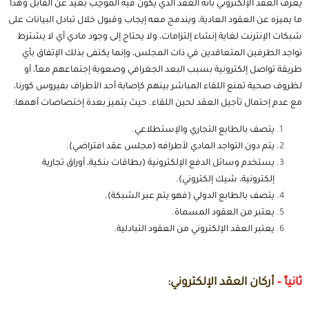
يعرّف العقد الإلكتروني بأنه العقد الذي يكون فيه الموجِب بعيد عن القابل وهذا
ما يميزه عن العقود العادية، ويندمج معه إيجاب وقبول خلال تبادل البيانات على
شبكات الإنترنت لغاية إنشاء إلتزامات، ولا يحتاج إلى وجود مادي أي لا يشترط
تواجد الطرفين المتعاقدين في ذات المجلس، وإنما يكتفى بذلك الإتفاق بأي
طريقة تواصل إلكترونية بسبب البعد الجغرافي وصعوبة إجتماعهم معاً، أو
لظروف صحية تمنع اللقاء المباشر بينهم كإصابة أحد الأطراف بفيروس كورنا،
مع عدم إحتمال تأجيل العقد لحين اللقاء.
حيث يتميز بعدة إختصاصات أهمها:
يتصف بالطابع التجاري والإستطلاعي.
يتم دون التواجد المادي لأطرافه (مجلس عقد افتراضي).
يستخدم وسائل الدفع الإلكترونية (بطاقات بنكية، أوراق تجارية
إلكترونية، شيك إلكتروني).
يتصف بالطابع الدولي (فهو يتم عبر الشبكة).
يعتبر من العقود المسماة.
يعتبر العقد الإلكتروني من العقود التبادلية.
ثانياً –
أركان العقد الإلكتروني: