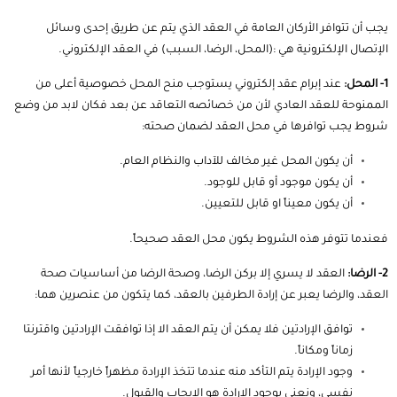
يجب أن تتوافر الأركان العامة في العقد الذي يتم عن طريق إحدى وسائل
الإتصال الإلكترونية هي :(المحل، الرضا، السبب) في العقد الإلكتروني.
1- المحل:
عند إبرام عقد إلكتروني يستوجب منح المحل خصوصية أعلى من
الممنوحة للعقد العادي لأن من خصائصه التعاقد عن بعد فكان لابد من وضع
شروط يجب توافرها في محل العقد لضمان صحته:
أن يكون المحل غير مخالف للآداب والنظام العام.
أن يكون موجود أو قابل للوجود.
أن يكون معيناً او قابل للتعيين.
فعندما تتوفر هذه الشروط يكون محل العقد صحيحاً.
2- الرضا:
العقد لا يسري إلا بركن الرضا، وصحة الرضا من أساسيات صحة
العقد، والرضا يعبر عن إرادة الطرفين بالعقد، كما يتكون من عنصرين هما:
توافق الإرادتين فلا يمكن أن يتم العقد الا إذا توافقت الإرادتين واقترنتا
زماناً ومكاناً.
وجود الإرادة يتم التأكد منه عندما تتخذ الإرادة مظهراً خارجياً لأنها أمر
نفسي، ونعني بوجود الإرادة هو الإيجاب والقبول.