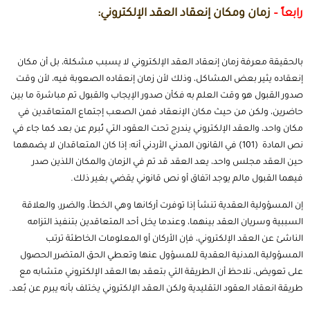
رابعاً –
زمان ومكان إنعقاد العقد الإلكتروني:
بالحقيقة معرفة زمان إنعقاد العقد الإلكتروني لا يسبب مشكلة، بل أن مكان
إنعقاده يثير بعض المشاكل، وذلك لأن زمان إنعقاده الصعوبة فيه، لأن وقت
صدور القبول هو وقت العلم به فكأن صدور الإيجاب والقبول تم مباشرة ما بين
حاضرين، ولكن من حيث مكان الإنعقاد فمن الصعب إجتماع المتعاقدين في
مكان واحد، والعقد الإلكتروني يندرج تحت العقود التي تُبرم عن بعد كما جاء في
نص المادة (101) في
القانون المدني الأردني
أنه: إذا كان المتعاقدان لا يضمهما
حين العقد مجلس واحد، يعد العقد قد تم في الزمان والمكان اللذين صدر
فيهما القبول مالم يوجد اتفاق أو نص قانوني يقضي بغير ذلك.
إن المسؤولية العقدية تنشأ إذا توفرت أركانها وهي الخطأ، والضرر، والعلاقة
السببية وسريان العقد بينهما، وعندما يخل أحد المتعاقدين بتنفيذ التزامه
الناشئ عن العقد الإلكتروني، فإن الأركان أو المعلومات الخاطئة ترتب
المسؤولية المدنية العقدية للمسؤول عنها وتعطي الحق المتضرر الحصول
على تعويض، نلاحظ أن الطريقة التي بتعقد بها العقد الإلكتروني متشابه مع
طريقة انعقاد العقود التقليدية ولكن العقد الإلكتروني يختلف بأنه يبرم عن بُعد.