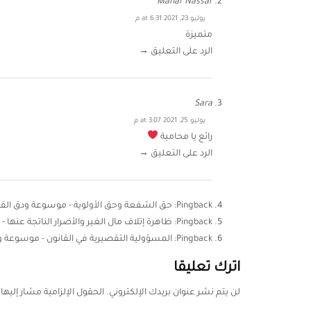
Manar Nassar
يوليو 23, 2021 at 6:31 م
متميزة
الرد على التعليق →
Sara
يوليو 25, 2021 at 3:07 م
رائع يا محامية
الرد على التعليق →
Pingback:
حق الشفعة وحق الأولوية - موسوعة ودق القان
Pingback:
ظاهرة إتلاف مال الغير والأضرار الناتجة عنها 
Pingback:
المسؤولية التقصيرية في القانون - موسوعة ود
اترك تعليقا
لن يتم نشر عنوان بريدك الإلكتروني.
الحقول الإلزامية مشار إليها 