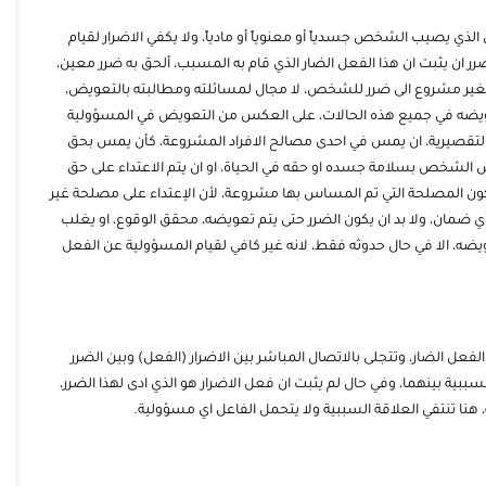
الذي يصيب الشخص جسدياً أو معنوياً أو مادياً، ولا يكفي الاضرار لقيام
ر ان يثبت ان هذا الفعل الضار الذي قام به المسبب، ألحق به ضرر معين،
 الغير مشروع الى ضرر للشخص، لا مجال لمسائلته ومطالبته بالتعويض،
من تعويضه في جميع هذه الحالات، على العكس من التعويض في المسؤولية
التقصيرية، ان يمس في احدى مصالح الافراد المشروعة، كأن يمس بحق
س الشخص بسلامة جسده او حقه في الحياة، او ان يتم الاعتداء على حق
ن المصلحة التي تم المساس بها مشروعة، لأن الإعتداء على مصلحة غير
ي ضمان، ولا بد ان يكون الضرر حتى يتم تعويضه، محقق الوقوع، او يغلب
ويضه، الا في حال حدوثه فقط، لانه غير كافي لقيام المسؤولية عن الفعل
لفعل الضار، وتتجلى بالاتصال المباشر بين الاضرار (الفعل) وبين الضرر
لسببية بينهما، وفي حال لم يثبت ان فعل الاضرار هو الذي ادى لهذا الضرر،
هنا تنتفي العلاقة السببية ولا يتحمل الفاعل اي مسؤولية.