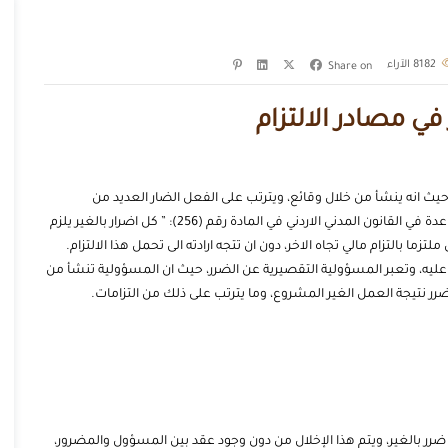
8182
الآراء
Share on
في مصادر الالتزام
ة، حيث انه ينشأ من خلال وقائع، ويترتب على الفعل الضار العديد من
الضمانات وهي ما تعرف بالمسؤولية التقصيرية، حيث جاءت القاعدة في القانون المدني الاردني في المادة رقم (256): ” كل اضرار بالغير يلزم
 بالتزام مالي تجاه الاخر، دون ان تتجه ارادته الى تحمل هذا الالتزام.
 عليه، وتعبر المسؤولية التقصيرية عن الضرر، حيث ان المسؤولية تنشأ من
ر نتيجة العمل الغير المشروع، وما يترتب على ذلك من التزامات.
ضرر بالغير، ويتم هذا الإخلال من دون وجود عقد بين المسؤول والمضرور،