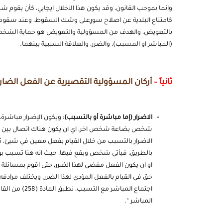
وانما بموجب القانون، وقد يكون هذا الاخلال ايجابي، كأن يق
كامتناع البلدية عن اصلاح سورٍعلى وشك السقوط، وعند سقوطه
بالتعويض، والهدف من المسؤولية والتعويض هو حماية الشخص ا
(المباشر او المسبب)، والضرر، والعلاقة السببية بينهما.
ثانياً –
أركان المسؤولية التقصيرية عن الفعل الضار:
الاضرار (إما مباشرة أو بالتسبب):
ويكون الإضرار مباشرة،
شخص بضاعة شخص اخر، اي ان يكون هناك اتصال بين الفع
الاضرار بالتسبب من خلال القيام بفعل معين في شيئ، ث
او ان يكون الفعل مفضي لهذا الضرر، حتى اقوم بمسائل
حق في القيام بالفعل المؤدي لهذا الضرر، ويختلف مرادف
اجتماع المباشر
المباشر “.