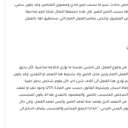
وم شخص بحادث سير ما يسبب ضرر مادي ومعنوي للمتضرر، وقد يكون سلبي،
 يسبب الضرر للغير، فإن هذه جميعها افعال ضارة تلزم صاحبها
لمضرور، وتتجلى عناصر الفعل الضار التي سنتطرق لها، بالفعل
 من وقوع الفعل على الشيئ نفسه ما يؤدي لاتلافه مباشرة، كأن يحرق
ل الضار وبين محل الضرر، ولا يشترط هنا التعمد او التعدي، وقد يكون
م يؤدي هذا الفعل الى اتلاف شيئ اخر، كأن يقوم شخص بحفر حفرة
بالطريق، فيأتي شخص ويقع فيها، حيث انه هنا تسبب بوفاة انسان، ويشترط القانون حسب نص المادة (217) وجود تعدِ او تعمد،
ة الشخص المتسبب بالضرر. والمقصود بالتعدي هنا الا يكون للمتسبب
ه عن التعمد الذي يقصد منه تعمد الضرر، وليس تعمد الفعل، وفي حال
 مع التسبب، نطبق المادة (258) من القانون المدني الاردني: ” انه اذا اجتمع المباشر والمتسبب يضاف الحكم الى