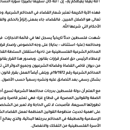
ٱللَّهَ نِعِمَّا يَعِظُكُم بِهِۦ إِنَّ ٱللَّهَ كَانَ سَمِيعًا بَصِيرًا) سورة النساء: 8
فهذه الآية الكريمة تعتبر شعار القضاء ف
ي
المحاكم الشرعية
، و
ط
تعالى هو الضلال المبين. فالقضاء: جاء بمعنى إلزامٌ بالحكم، 
الأحكام التي شرعها الله.
من ديوان قاضي القضاة وقضاته الشرعيون وجميع الدوائر التي 
بشكل رسمي بعد التصادق عليه ونشره رسمياً حسب الأصول.
مع العلم أن دولة فلسطين بدرجات محاكمها الشرعية تسري أحاكمها
الضفة والقوانين المصرية في قطاع غزة؛ فهي تعتبر قاصرة وغير 
تطوراتها السريعة، فأصبحت لا تلبي الحاجة ولا تعبر عن الشخصي
على اهمية تحديث منظومة القوانين المنظمة لعمل القضاء الش
الإسلامية والمطبقة في المحاكم بدرجتها البدائية، والذي يعالج 
الأسرة الفلسطينية من التفكك والانفصال.