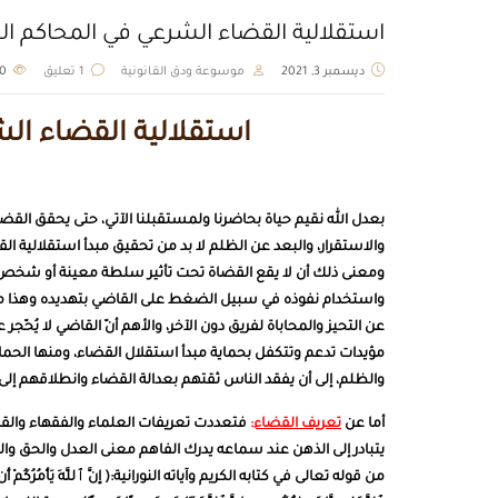
استقلالية القضاء الشرعي في المحاكم ا
ديسمبر 3, 2021
موسوعة ودق القانونية
1 تعليق
2250
استقلالية القضاء ال
بعدل الله نقيم حياة بحاضرنا ولمستقبلنا الآتي، حتى يحقق ال
والاستقرار، والبعد عن الظلم لا بد من تحقيق مبدأ استقلالية ال
ومعنى ذلك أن لا يقع القضاة تحت تأثير سلطة معينة أو شخص- ذي
واستخدام نفوذه في سبيل الضغط على القاضي بتهديده وهذا من
عن التحيز والمحاباة لفريق دون الآخر، والأهم أنّ القاضي لا يُحّ
مؤيدات تدعم وتتكفل بحماية مبدأ استقلال القضاء، ومنها الحماية ا
والظلم، إلى أن يفقد الناس ثقتهم بعدالة القضاء وانطلاقهم إلى أ
أما عن
تعريف القضاء
:
فتعددت تعريفات العلماء والفقهاء والقان
يتبادر إلى الذهن عند سماعه يدرك الفاهم معنى العدل والحق وا
من قوله تعالى في كتابه الكريم وآياته النورانية:( إِنَّ ٱللَّهَ يَأْمُرُكُمْ أَن تُؤَدُّواْ 