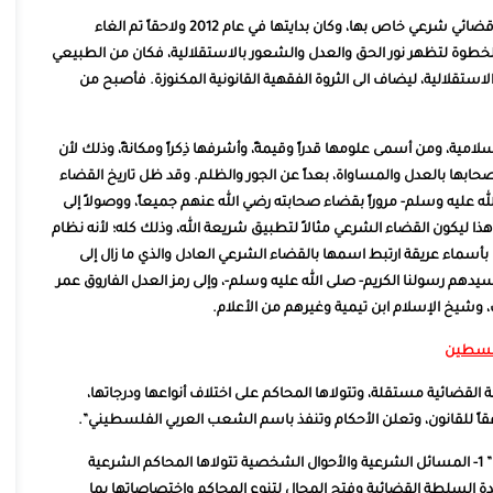
علماً أن فلسطين شهدت عدة محاولات لإصدار مشروع قانون قضائي شرعي خاص بها، وكان بدايتها في عام 2012 ولاحقاً تم الغاء
انون عام 2016، الى أن جاءت هذه الخطوة لتظهر نور الحق والعدل والشعور بالاستقلالية، فكان من الطبيعي
استقلالية، ليضاف الى الثروة الفقهية القانونية المكنوزة. فأصبح من
مية، ومن أسمى علومها قدراً وقيمةً، وأشرفها ذِكراً ومكانةً، وذلك لأن
بها بالعدل والمساواة، بعداً عن الجور والظلم. وقد ظل تاريخ القضاء
ه عليه وسلم- مروراً بقضاء صحابته رضي الله عنهم جميعاً، ووصولاً إلى
 هذا ليكون القضاء الشرعي مثالاً لتطبيق شريعة الله، وذلك كله؛ لأنه نظام
بأسماء عريقة ارتبط اسمها بالقضاء الشرعي العادل والذي ما زال إلى
سيدهم رسولنا الكريم- صلى الله عليه وسلم-، وإلى رمز العدل الفاروق عمر
 وشيخ الإسلام ابن تيمية وغيرهم من الأعلام.
فلسطين
” السلطة القضائية مستقلة، وتتولاها المحاكم على اختلاف أنواعها ودرجاتها،
اً للقانون، وتعلن الأحكام وتنفذ باسم الشعب العربي الفلسطيني”.
كما نصت الفقرة الاولى من المادة (101) من القانون ذاته على أن: ” 1- المسائل الشرعية والأحوال الشخصية تتولاها المحاكم الشرعية
وحدة السلطة القضائية وفتح المجال لتنوع المحاكم واختصاصاتها بما