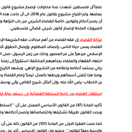
بعضها، وتم اقتراح مشروع بق
أن يصدر أحكام وقوانين خاصة للقضاء الشرعي من باب النزاهة وال
الضرورات الملحة لإصدار قانون شرعي قضائي فلسطيني.
مكانة القضاء:
إن فقه القضاء من أهم مجالات فقه الشريعة الإسلا
القضاء يمس حياة الناس، بإنصاف المظلوم، وإيصال الحقوق لأصحا
الإسلامي مزدهراً على مر العصور، وذلك من زمن الرسول- صلى الل
اجتهاد الفقهاء والعلماء بمذاهبهم المختلفة، استقراراً إلى زمننا
رباني يستمد أحكامه ونظامه من التشريع الإلهي. ويشهد التاريخ 
يومنا هذا تتغنى أسمائهم وربطها بالعدل، تيمناً بإمام القضاة و
بن الخطاب- رضي الله عنه- وإلى أمثال شريح القاضي وأبي يوسف،
استقلال القضاء من ناحية السلطة القضائية في دستور دولة 
تأكيد المادة (97) من القانون الأساسي المعدل على أن: 
ويحدد القانون طريقة تشكيلها واختصاصاتها وتصدر أحكامها وفق
والدينية وفقاً للقانون”. وعليه فإن القانون الاساسي أكد على 