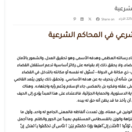
لشرعية
الآراء
Share on
شرعي في المحاكم الشرعية
قضاء رسالته العظمى وهدفه الأسمى وهو تحقيق العدل، والشعور بالأمان
قضاء، ولا يحقق ذلك إلا بقيامه على ركائز أساسية تدعم استقلال القضاء
 مكانة في الدولة – تُسَّول له نفسه أو مكانته بالتدخل في القضاء
 شأنه أن ينحرف به عن هدفه الأساسي. وتحقق ذلك يكون بِبُعد القاضي
جر على عقله وفكره بل بالعكس جاء الإسلام ودّعم رأيه واجتهاده. وهناك
لدستورية، والحماية الجزائية، فالاعتداء على هذا المبدأ يؤدي إلى الحيف
ن يأخذ ما قد يظن أنه حق له بيده.
ونين في معناه، وإن تعددت ألفاظه فالمعنى الجامع له واحد، وأول ما
لنزاهة والوزن بالقسطاس المستقيم، بعيداً عن الجور والظلم. وما أجمل
ٱلْأَمَٰنَٰتِ إِلَىٰٓ أَهْلِهَا وَإِذَا حَكَمْتُم بَيْنَ ٱلنَّاسِ أَن تَحْكُمُواْ بِٱلْعَدْلِ إِنَّ