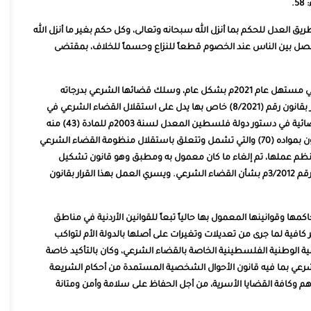
5.
ريق العدل للحكم بما أنزل الله سبحانه وتعالى، وكل حكم بغير ما أنزل الله
والفصل بين الناس عند الخصوم قطعاً للنزاع وحسماً للخلاف، بمقتضى
شهدت فلسطين حدثاً تاريخياً يسجل لها في قائمة الانجازات في مستهل عام 2021م بشكل عام، وسلك قضائها الشرعي بدرجاته
ومحاكمه (عليا- استئناف – بداية) على وجه الخصوص بإصدار قرار بقانون رقم (8/2021) خاص بها يدل على استقلال القضاء الشرعي في
المحاكم الشرعية الفلسطينية من ناحية استقلال السلطة القضائية في دستور دولة فلسطين المعدل لسنة 2003م للمادة (43) منه
لإعطاء الرئيس حق اصدار قرارات بقانون. وبصدور هذا القرار بقانون بمواده (70) والتي تشمل وتتعلق باستقلال منظومة القضاء الشرعي
تنظم عملها، تم إلغاء ما كان معمول به ومطبق وهو قانون تشكيل
المحاكم الشرعية رقم 19/1972م، ويلغى أيضاً العمل بقرار قانون رقم 3/2012م بشأن القضاء الشرعي. ويسري العمل بهذا القرار بقانون
 وقوانينها المعمول بها حالياً تبعاً للقوانين الأردنية في مناطق
كافية لما جرى من تعديلات وتغيرات على أصلها بالدولة الأم لتواكب
ة الوطنية الفلسطينية الخاصة بالقضاء الشرعي، وكان بالتأكيد خاصة
رعي بما فيه قانون الأحوال الشخصية المستمدة من أحكام الشريعة
أهم وكافة القضايا الأسرية، من أجل الحفاظ على سلامة وأمن ومتانة