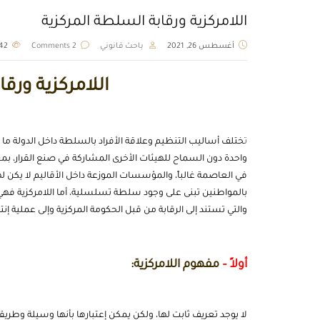
اللامركزية ورقابة السلطة المركزية
أغسطس 26, 2021
باحث قانوني
2 Comments
2042
اللامركزية ورق
ت
ختلف أساليب التنظيم وعلاقة الأفراد بالسلطة داخل الدولة ما بي
واحدة دون السماح للهيئات الأخرى المشاركة في صنع القرار، بمع
في العاصمة غالباً، والمؤسسات الموزعة داخل الأقاليم لا يكن له
بالمواطنين تبنى على وجود سلطة تسلسلية، أما اللامركزية فهي ت
والتي تستند إلى الرقابة من قبل الحكومة المركزية وإلى عملية إن
أولاً –
مفهوم اللامركزية:
لا يوجد تعريف ثابت لها، ولكن يمكن إعتبارها بأنها وسيلة وطري