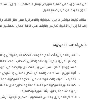
من مستوى، فهي عملية تفويض ونقل للصلاحيات، إذ إن السلطة ا
تكون بعيدة عن مركز صنع القرار.
هناك ترابط مباشر ما بين المركزية واللامركزية ففي ظل النظام
إضافة إلى أن الأخيرة تمارس رقابتها على كافة أعمال الممثلين عنه
ما هي أهداف اللامركزية؟
تعتبر اللامركزية أحد أهم مقومات الحكم الديمقراطي وذ
وصنع القرار إذ يتم إشراك المواطنين أصحاب المصلحة الذين
مستوى الإنفتاح السياسي والإقتصادي والإجتماعي لدى ا
ألية لتوزيع السلطات والمهام بشكل تكاملي وتشاركي داخل 
تخفيف الأعباء والضغوطات عن الحكومة المركزية، مما يؤد
كما تعتبر اللامركزية صيغة متقدمة ومتطورة لدى مختلف
يد واحدة، مما يخلق بيئة تنموية وتكاملية.
النظام اللامركزي يعكس المفهوم الصحيح للإدارة الرشيدة