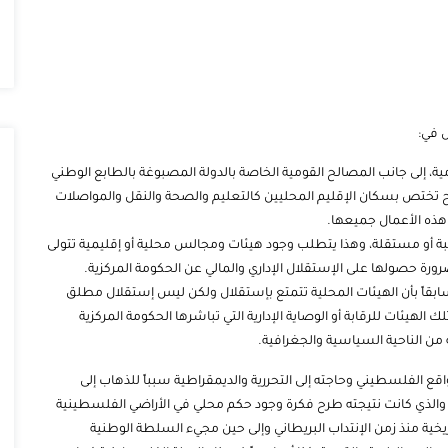
ل في:
، إلى جانب المصالح القومية الخاصة بالدولة المصبوغة بالطابع الوطني
ح تختص بسكان الإقليم المحليين كالتعليم والصحة والنقل والمواصلات
ذه الأعمال جميعها.
ة أو مستقلة، وهذا يتطلب وجود هيئات ومجالس محلية أو إقليمية تتولى
ورة حصولها على الإستقلال الإداري والمالي عن الحكومة المركزية.
ابقاً بأن الهيئات المحلية تتمتع بإستقلال ولكن ليس إستقلال مطلق
لهيئات للرقابة أو الوصاية الإدارية التي تباشرها الحكومة المركزية
من الناحية السياسية والجغرافية.
قع الفلسطيني وحاجته إلى التحررية والديمقراطية سبباً للذهاب إلى
، والذي كانت نتيجته طرح فكرة وجود حكم محلي في الأراضي الفلسطينية
ة تاريخية منذ زمن الإنتداب البريطاني وإلى حين مجيء السلطة الوطنية