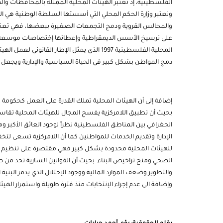
الفلسطينية، إذ تعتبر الهيئات المحلية الممثلة بالمحافظات والم
وتعتبر وزارة الحكم المحلي التي أسستها السلطة الوطنية هي الو
والمجالس القروية ودمج التجمعات الصغيرة ببعضها، فهي تعنى ب
على ترسيخ الأسس الديمقراطية وإعطائها إختصاصات موسعة 
المحلية
الفلسطينية 1997 الذي يمثل الإطار القانوني 
دمج المواطن بشكل كبير في الحياة السياسية والإدارية ويجعل الق
إضافة إلى أن الهيئات المحلية تملك القدرة على العمل كحكومة ع
بحيث أن تطبيق اللامركزية يفسح المجال للهيئات المحلية تقاس
الجغرافي بين المناطق الفلسطينية نظراً لوجود العائق الأكبر وه
الإدارة وتقديم الخدمات للمواطنين كما أن اللامركزية تسعى لتخ
للهيئات المحلية محدودة بشكل كبير فهي مقتصرة على تنظيم الأ
الصحي ومنح تراخيص البناء بحيث أن القوانين السارية تحد من ص
والتطوير وضعف الموارد المالية ووجود الإحتلال الذي يدمر البنية
وإضافة الى عدم إجراء الإنتخابات منذ فترة طويلة واستمرار الهي