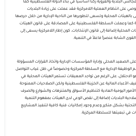
جالس البلدية والقروية ركنا أساسياً في بناء الدولة الفلسطينية كما
صي على انتظام العملية اللامركزية فقد عملت على زيادة البلديات
الهيئات المحلية وتسعى لتطويرها من الناحية الإدارية من خلال حرصها
كما وعملت السلطة الفلسطينية على المصادقة على ق
انون الهيئات
لعمل الهيئات المحلية إضافة إلى قانون الإنتخابات، كون إطار اللامركزية يسعى إلى
وى الشابة عنصراً فاعلاً في التنمية.
لى الصعيد المحلي وإدارة المؤسسات الإدارية واتخاذ القرارات المسؤولة
م الوظيفة الإدارية مع السلطة المركزية وخصوصاً في ظل غياب التواصل
و الاحتلال، على الرغم من تواجد المعيقات تستمر الهيئات المحلية في
فيف الأعباء المالية عن الخزينة الفلسطينية ولكن الصلاحيات الممنوحة
مور اليومية العادية كتنظيم الأسواق والمتنزهات والشوارع والصرف
لاحية البلديات إضافة إلى نقص الوعي لدى الهيئات بمفهوم التنمية
 التحتية بشكل متكرر وعدم وجود إمكانيات فنية كافية لتنفيذ المشاريع
ئات في تبعيتها للسلطة المركزية.