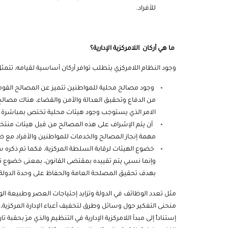
للأفراد.
ما هي أركان اللامركزية الإدارية؟
وجود النظام اللامركزي يتطلب توافر أركان أساسية لقيامه، تتمث
وجود مصالح محلية للمواطنين تتميز عن المصالح القومية
من الدفاع وتحقيق العدالة والأمن والقضاء، هناك مصال
الامر الذي يستوجب وجود هيئات محلية تختص بمباشرة ه
أن يتم الإشراف على هذه المصالح من قبل هيئات منتخب
مهمة إنجاز المصالح والخدمات للمواطنين والأفراد مع ضر
خضوع الهيئات لرقابة السلطة المركزية، فكما تم ذكره س
وإنما نسبي يتم تقييده بمقتضى القانون، بمعنى خضوع تلك ا
بهدف تحقيق المصلحة العامة والحفاظ على وحدة الدولة 
مثل تعدد الوظائف في الدولة وتزايد إحتياجات العصر وطبيعة الوا
منحنى التفكير حول وسائل وطرق لتخفيف أعباء الإدارة المركزية
إستناداً إلى مبدأ اللامركزية الإدارية في التنظيم والذي مرَ بحقب