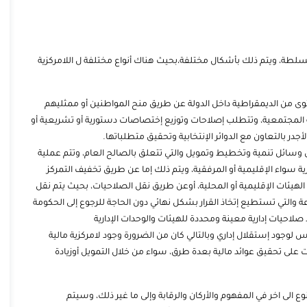
السلطة، ويتم ذلك بأشكال مختلفة،بحيث هناك أنواع مختلفة ل اللامركزية
ى من الديمقراطية داخل الدولة عن طريق منح المواطنين أو ممثليهم
المجتمعية، وتتطلب إصلاحات وتوزيع إختصاصات دستورية أو تشريعية أو
در بالتعاون مع الدوائر الإنتخابية وتحقيق متطلباتها.
ة من وسائل تنمية وتخطيط وتمويل والتي تتعلق بالصالح العام، وتتم عملية
ية سواء الإقليمية أو المرفقية، ويتم ذلك إما عن طريق تخفيف التمركز
 الهيئات الإقليمية أو المحلية، أوعن طريق نقل الصلاحيات، بحيث يتم نقل
وزعة والتي تستطيع إتخاذ القرار بشكل نهائي دون الحاجة للرجوع إلى الحكومة
لاحيات إدارية معينة ومحددة للهيئات والوحدات الإدارية
ساس لوجود إستقلال إداري وبالتالي كان من الضرورة وجود لامركزية مالية
على تحقيق عوائد مالية بعدة طرق، سواء من خلال التمويل أوزيادة
وع الى اخر في المفهوم والأركان والرقابة وإلى ما غير ذلك، وسيتم