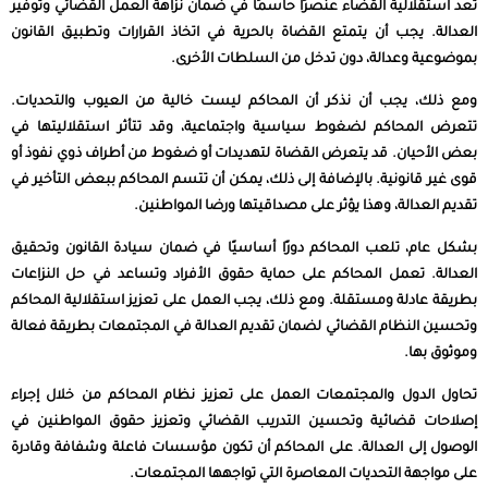
تعد استقلالية القضاء عنصرًا حاسمًا في ضمان نزاهة العمل القضائي وتوفير
العدالة. يجب أن يتمتع القضاة بالحرية في اتخاذ القرارات وتطبيق القانون
بموضوعية وعدالة، دون تدخل من السلطات الأخرى.
ومع ذلك، يجب أن نذكر أن المحاكم ليست خالية من العيوب والتحديات.
تتعرض المحاكم لضغوط سياسية واجتماعية، وقد تتأثر استقلاليتها في
بعض الأحيان. قد يتعرض القضاة لتهديدات أو ضغوط من أطراف ذوي نفوذ أو
قوى غير قانونية. بالإضافة إلى ذلك، يمكن أن تتسم المحاكم ببعض التأخير في
تقديم العدالة، وهذا يؤثر على مصداقيتها ورضا المواطنين.
بشكل عام، تلعب المحاكم دورًا أساسيًا في ضمان سيادة القانون وتحقيق
العدالة. تعمل المحاكم على حماية حقوق الأفراد وتساعد في حل النزاعات
بطريقة عادلة ومستقلة. ومع ذلك، يجب العمل على تعزيز استقلالية المحاكم
وتحسين النظام القضائي لضمان تقديم العدالة في المجتمعات بطريقة فعالة
وموثوق بها.
تحاول الدول والمجتمعات العمل على تعزيز نظام المحاكم من خلال إجراء
إصلاحات قضائية وتحسين التدريب القضائي وتعزيز حقوق المواطنين في
الوصول إلى العدالة. على المحاكم أن تكون مؤسسات فاعلة وشفافة وقادرة
على مواجهة التحديات المعاصرة التي تواجهها المجتمعات.