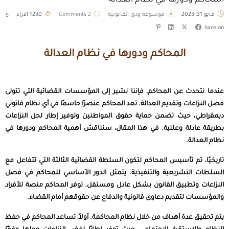
المحاكم ودورها في نظام العدالة
مايو 31, 2023
موسوعة ودق القانونية
2 Comments
1230
الآراء
S
hare on
المحاكم ودورها في نظام العدالة
عندما نتحدث عن المحاكم، فإننا نشير إلى المؤسسات القضائية التي تتولى
فصل النزاعات وتقديم العدالة. تعد المحاكم عنصرًا حاسمًا في أي نظام قانوني
ديمقراطي، حيث تضمن حماية حقوق المواطنين وتوفير إطار لحل النزاعات
بطريقة عادلة وعلنية. في هذا المقال، سنناقش أهمية المحاكم ودورها في
نظام العدالة.
تاريخيًا، تم تأسيس المحاكم لتكون السلطة القضائية الثالثة التي تتفاعل مع
السلطات التشريعية والتنفيذية. يتمثل الدور الأساسي للمحاكم في فصل
النزاعات وتطبيق القانون بشكل عادل ومستقل. توفر المحاكم منصة للأفراد
والمؤسسات لتقديم دعاوى قانونية والدفاع عن حقوقهم أمام القضاء.
يتم تحقيق عدة أهداف من خلال نظام المحاكمة. أولاً، تساعد المحاكم في حفظ