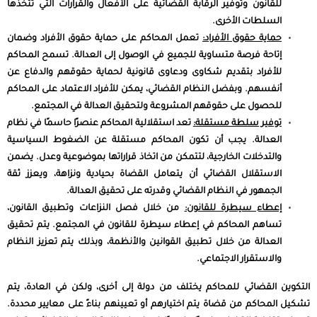
للقانون وتوفير الرقابة القضائية على الأفعال والقرارات التي تتخذها
السلطات الأخرى.
حماية حقوق الأفراد:
تعمل المحاكم على حماية حقوق الأفراد وضمان
إتاحة فرصة متساوية للجميع في الوصول إلى العدالة. تسمح المحاكم
للأفراد بتقديم شكاوى ودعاوى قانونية لحماية حقوقهم والدفاع عن
أنفسهم. وبفضل النظام القضائي، يمكن للأفراد الاعتماد على المحاكم
للحصول على حقوقهم المشروعة ولتحقيق العدالة في المجتمع.
توفير سلطة مستقلة:
تعد استقلالية المحاكم عنصرًا حاسمًا في نظام
العدالة. يجب أن تكون المحاكم مستقلة عن الضغوط السياسية
والتدخلات الخارجية، لتتمكن من اتخاذ قراراتها بموضوعية وعدل. يضمن
الاستقلال القضائي أن يتعامل القضاة بحيادية ونزاهة، ويعزز ثقة
الجمهور في النظام القضائي وقدرته على تحقيق العدالة.
إعطاء سيطرة للقانون:
من خلال فصل النزاعات وتطبيق القانون،
تساهم المحاكم في إعطاء سيطرة للقانون في المجتمع. يتم تحقيق
العدالة من خلال تطبيق القوانين والأنظمة، وبذلك يتم تعزيز النظام
والاستقرار الاجتماعي.
التكوين القضائي للمحاكم يختلف من دولة إلى أخرى، ولكن في العادة، يتم
تشكيل المحاكم من قضاة يتم اختيارهم أو تعيينهم بناءً على معايير محددة.