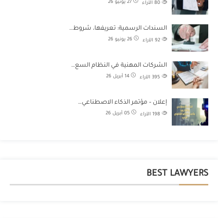
27 يونيو 26
80
الآراء
السندات الرسمية: تعريفها، شروط…
26 يونيو 26
92
الآراء
الشركات المهنية في النظام السع…
14 أبريل 26
395
الآراء
إعلان – مؤتمر الذكاء الاصطناعي…
05 أبريل 26
198
الآراء
BEST LAWYERS