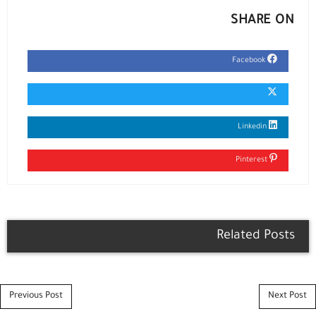
SHARE ON
Facebook
Linkedin
Pinterest
Related Posts
Post navigation
Previous Post
Next Post