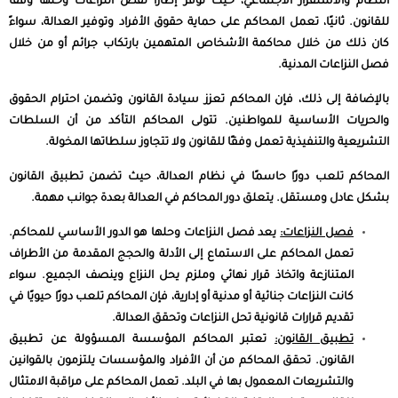
النظام والاستقرار الاجتماعي، حيث توفر إطارًا لفض النزاعات وحلها وفقًا
للقانون. ثانيًا، تعمل المحاكم على حماية حقوق الأفراد وتوفير العدالة، سواءً
كان ذلك من خلال محاكمة الأشخاص المتهمين بارتكاب جرائم أو من خلال
فصل النزاعات المدنية.
بالإضافة إلى ذلك، فإن المحاكم تعزز سيادة القانون وتضمن احترام الحقوق
والحريات الأساسية للمواطنين. تتولى المحاكم التأكد من أن السلطات
التشريعية والتنفيذية تعمل وفقًا للقانون ولا تتجاوز سلطاتها المخولة.
المحاكم تلعب دورًا حاسمًا في نظام العدالة، حيث تضمن تطبيق القانون
بشكل عادل ومستقل. يتعلق دور المحاكم في العدالة بعدة جوانب مهمة.
فصل النزاعات:
يعد فصل النزاعات وحلها هو الدور الأساسي للمحاكم.
تعمل المحاكم على الاستماع إلى الأدلة والحجج المقدمة من الأطراف
المتنازعة واتخاذ قرار نهائي وملزم يحل النزاع وينصف الجميع. سواء
كانت النزاعات جنائية أو مدنية أو إدارية، فإن المحاكم تلعب دورًا حيويًا في
تقديم قرارات قانونية تحل النزاعات وتحقق العدالة.
تطبيق القانون:
تعتبر
المحاكم
المؤسسة المسؤولة عن تطبيق
القانون. تحقق المحاكم من أن الأفراد والمؤسسات يلتزمون بالقوانين
والتشريعات المعمول بها في البلد. تعمل المحاكم على مراقبة الامتثال