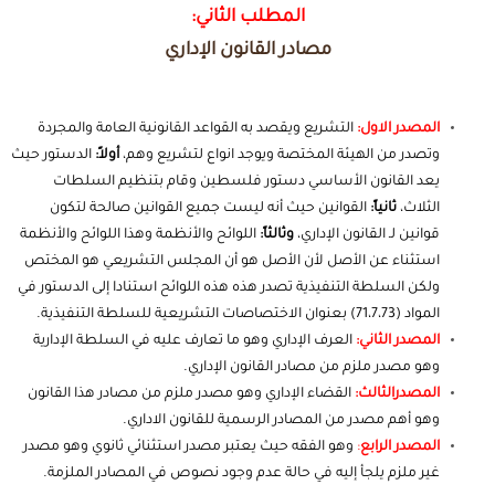
المطلب الثاني:
مصادر القانون الإداري
المصدر الاول:
التشريع ويقصد به القواعد القانونية العامة والمجردة
وتصدر من الهيئة المختصة ويوجد انواع لتشريع وهم،
أولاً:
الدستور حيث
يعد القانون الأساسي دستور فلسطين وقام بتنظيم السلطات
الثلاث،
ثانياً:
القوانين حيث أنه ليست جميع القوانين صالحة لتكون
قوانين لـ القانون الإداري،
وثالثاً:
اللوائح والأنظمة وهذا اللوائح والأنظمة
استثناء عن الأصل لأن الأصل هو أن المجلس التشريعي هو المختص
ولكن السلطة التنفيذية تصدر هذه هذه اللوائح استنادا إلى الدستور في
المواد (71،7،73) بعنوان الاختصاصات التشريعية للسلطة التنفيذية.
المصدر الثاني:
العرف الإداري وهو ما تعارف عليه في السلطة الإدارية
وهو مصدر ملزم من مصادر القانون الإداري.
المصدرالثالث:
القضاء الإداري وهو مصدر ملزم من مصادر هذا القانون
وهو أهم مصدر من المصادر الرسمية للقانون الاداري.
المصدر الرابع
:
وهو الفقه حيث يعتبر مصدر استثنائي ثانوي وهو مصدر
غير ملزم يلجأ إليه في حالة عدم وجود نصوص في المصادر الملزمة.