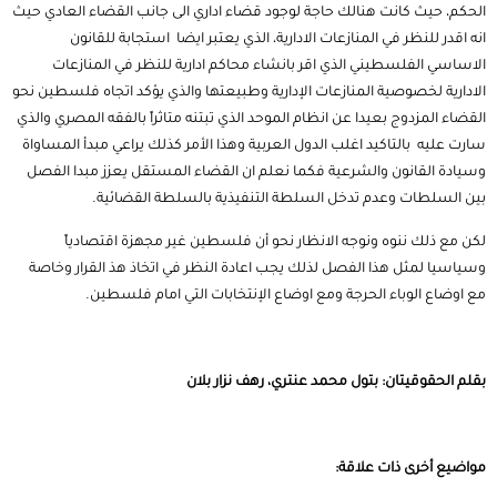
الحكم، حيث كانت هنالك حاجة لوجود قضاء اداري الى جانب القضاء العادي حيث
انه اقدر للنظر في المنازعات الادارية، الذي يعتبر ايضا استجابة للقانون
الاساسي الفلسطيني الذي اقر بانشاء محاكم ادارية للنظر في المنازعات
الادارية لخصوصية المنازعات الإدارية وطبيعتها والذي يؤكد اتجاه فلسطين نحو
القضاء المزدوج بعيدا عن انظام الموحد الذي تبتنه متاثراً بالفقه المصري والذي
سارت عليه بالتاكيد اغلب الدول العربية وهذا الأمر كذلك يراعي مبدأ المساواة
وسيادة القانون والشرعية فكما نعلم ان القضاء المستقل يعزز مبدا الفصل
بين السلطات وعدم تدخل السلطة التنفيذية بالسلطة القضائية.
لكن مع ذلك ننوه ونوجه الانظار نحو أن فلسطين غير مجهزة اقتصادياً
وسياسيا لمثل هذا الفصل لذلك يجب اعادة النظر في اتخاذ هذ القرار وخاصة
مع اوضاع الوباء الحرجة ومع اوضاع الإنتخابات التي امام فلسطين.
بقلم الحقوقيتان: بتول محمد عنتري، رهف نزار بلان
مواضيع أخرى ذات علاقة: