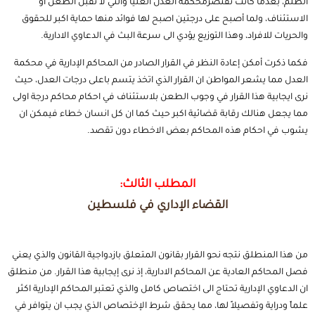
الظلم، بعدما كانت تقتصرمحكمة العدل العليا والتي لا تقبل الطعن او
الاستئناف، ولما أصبح على درجتين اصبح لها فوائد منها حماية اكبر للحقوق
والحريات للافراد، وهذا التوزيع يؤدي الى سرعة البث في الدعاوي الادارية.
فكما ذكرت أمكن إعادة النظر في القرار الصادر من المحاكم الإدارية في محكمة
العدل مما يشعر المواطن ان القرار الذي اتخذ يتسم باعلى درجات العدل، حيث
نرى ايجابية هذا القرار في وجوب الطعن بلاستئناف في احكام محاكم درجة اولى
مما يجعل هنالك رقابة قضائية اكبر حيث كما ان كل انسان خطاء فيمكن ان
يشوب في احكام هذه المحاكم بعض الاخطاء دون تقصد.
المطلب الثالث:
القضاء الإداري في فلسطين
من هذا المنطلق نتجه نحو القرار بقانون المتعلق بازدواجية القانون والذي يعني
فصل المحاكم العادية عن المحاكم الادارية، إذ نرى إيجابية هذا القرار. من منطلق
ان الدعاوي الإدارية تحتاج الى اختصاص كامل والذي تعتبر المحاكم الإدارية اكثر
علماً ودراية وتفصيلاً لها، مما يحقق شرط الإختصاص الذي يجب ان يتوافر في