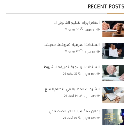
RECENT POSTS
أحكام اجراء التبليغ القانوني ا…
06 يوليو 26
61
الآراء
السندات العرفية: تعريفها، حجيت…
27 يونيو 26
86
الآراء
السندات الرسمية: تعريفها، شروط…
26 يونيو 26
100
الآراء
الشركات المهنية في النظام السع…
14 أبريل 26
413
الآراء
إعلان – مؤتمر الذكاء الاصطناعي…
05 أبريل 26
203
الآراء