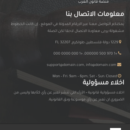
منصة قانون العرب
معلومات الاتصال بنا
يمكنكم التواصل معنا عبر الارقام المدونة في الموقع ، إن كانت الخطوط
مشغولة يرجى معاودة الاتصال لاحقا لكن اتصلة
1229 دولة فلسطين طولكرم, FL 32207
+1 970 500 000000, +1 000 0000 000
support@domain.com, info@domain.com
Mon – Fri: 9am – 6pm; Sat – Sun: Closed
اخلاء مسؤولية
اخلاء مسؤولية قانونية
–
الأرآء التي تنشر تعبر عن رأي كتّابها وليس من
الضروري ان تعبر عن رأي موسوعة ودق القانونية.