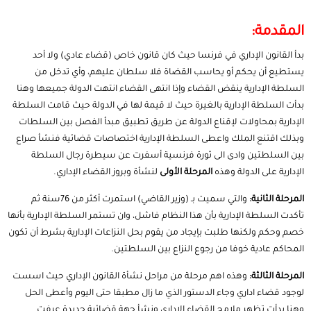
المقدمة:
بدأ القانون الإداري في فرنسا حيث كان قانون خاص (قضاء عادي) ولا أحد
يستطيع أن يحكم أو يحاسب القضاة فلا سلطان عليهم، وأي تدخل من
السلطة الإدارية ينقض القضاء وإذا انتهى القضاء انتهت الدولة جميعها وهنا
بدأت السلطة الإدارية بالغيرة حيث لا قيمة لها في الدولة حيث قامت السلطة
الإدارية بمحاولات لإقناع الدولة عن طريق تطبيق مبدأ الفصل بين السلطات
وبذلك اقتنع الملك واعطى السلطة الإدارية اختصاصات قضائية فنشأ صراع
بين السلطتين وادى الى ثورة فرنسية أسفرت عن سيطرة رجال السلطة
الإدارية على الدولة وهذه
المرحلة الأولى
لنشأة وبروز القضاء الإداري.
المرحلة الثانية:
والتي سميت بـ (وزير القاضي) استمرت أكثر من 76سنة ثم
تأكدت السلطة الإدارية بأن هذا النظام فاشل، وان تستمر السلطة الإدارية بأنها
خصم وحكم ولكنها طلبت بإيجاد من يقوم بحل النزاعات الإدارية بشرط أن تكون
المحاكم عادية خوفا من رجوع النزاع بين السلطتين.
المرحلة الثالثة:
وهذه اهم مرحلة من مراحل نشأة القانون الإداري حيث اسست
لوجود قضاء اداري وجاء الدستور الذي ما زال مطبقا حتى اليوم وأعطى الحل
وهنا بدأت تظهر ملامح القضاء الإداري ونشأ جهة قضائية جديدة عرفت