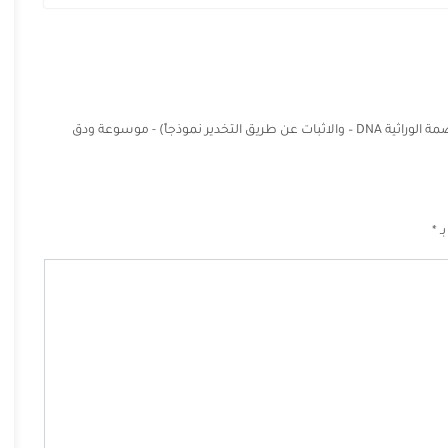
وسائل الإثبات الحديثة في المادة الجنائية (البصمة الوراثية DNA – والاثبات عن طريق التخدير نموذجاً) - موسوعة ودق
بـ
*