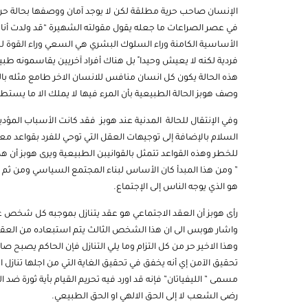
الإنسان صاحب حرية مطلقة لكن لا يوجد آمان ووصفها بحالة حرب
في عصر الصراعات ما جعله يقول مقولته الشهيرة “قد ولدت أنا 
الأساسية الكامنة وراء السلوك البشري هي السعي وراء القوة للح
فردية لكنه لا يعيش وحيدا ً بل هناك أفراد آخريين يقاسمونه طبيع
هذه الحالة يكون كل انسان منافس للانسان الاخر طامع مثله بالقو
وصف هوبز الحالة الطبيعية بأن المرء فيها لا يملك الا ما يست
وفي الإنتقال للحالة المدنية عند هوبز فقد كانت الأسباب المؤد
السلام بالإضافة إلى توجيهات العقل التي توحي للفرد بقواعد م
للخطر وهذه القواعد تتمثل بالقوانيبن الطبيعية ويرى هوبز أن هذه
” ومن هذا المبدأ كان الأساس لبناء المجتمع السياسي ومن ثم ل
هو الذي يوجه الناس إلى الإجتماع.
رأى هوبز أن العقد الاجتماعي هو عقد يتنازل بموجبه كل شخ
واشار هوبس الى ان هذا الشخص الثالث يتم استبعاده من العقد وبالت
وهذا الاخير حر من كل التزام وما يلي التنازل فإن الحاكم يصبح ص
تحقيق الآمن إي أنه يخفق في تحقيق الغاية التي من اجلها تنازل
مسمى ” الليفياتان” فإنه قد اورد فيه تحريم القيام بأية ثورة 
رضى الشعب لا إلى الحق الالهي او الحق الطبيعي.