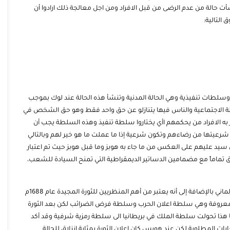
ٔت حالة من عدم الرضى من قبل الافراد ومن اجل معالجة ذلك ارادوا أن
التالية:
وسلطات تنفيذية وهي الحالة المدنية وتنشأ هذه الحالة عند لوك بموجب
لحالة الاجتماعية والناس فيها يتنازلو عن حق واحد فقط وهو حق الشخص في
ار به الافراد من يحكمهم اأي يختاروا سلطة تنفيذ وهذه السلطة يجب أن
رعيتها من رضاءهم وتكون شرعية إذا ما عملت ما هو خير لهم وبالتالي
 سيد عليهم على العكس من ما جاء به هوبز وما قبل هوبز حيث تم اعتبار
فق تماماً مع مضمامين الدساتير الديمقراطية التي تمنح السيادة للشعب،
جون لوك فإنه كان يميل للنظام البرلماني بالإضافة إلى أنه يعتبر من أهم المنظريين للثورة المجيدة عام 1688م
 المعروفة وهي سلطة اعلان الحرب وسلطة فرض الضرائب لكن بعد الثورة
 هذا تحولت سلطة الملك في بريطانيا الى سلطة رمزية شرفية وقد أكد
ت المطلوبة لكن عند هوبس كان اعلان الثورة بمثابة انزلاق للحالة