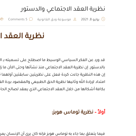
نظرية العقد الاجتماعي والدستور
يوليو 8, 2021
موسوعة ودق القانونية
5 Comments
نظرية العقد ا
قد ورد عن الفكر السياسي الوسيط ما اصطلح على تسميته بـ الع
بالدستور. إن نظرية العقد الاجتماعي منذ نشأتها وحتى الاآن م
إن هذه النظرية جاءت كردة فعل على نظريتين سابقتين أولهما نظ
امتداد لإرادة الله وثانيها نظرية الحق الطبيعي والمقصود بردة ال
بكافة أشكالها من خلال العقد الاجتماعي الذي يعقد لصالح الح
أولاً –
نظرية توماس هوبز:
فيما يتعلق بما جاء به توماس هوبز فإنه كان يرى أن الإنسان يمر 