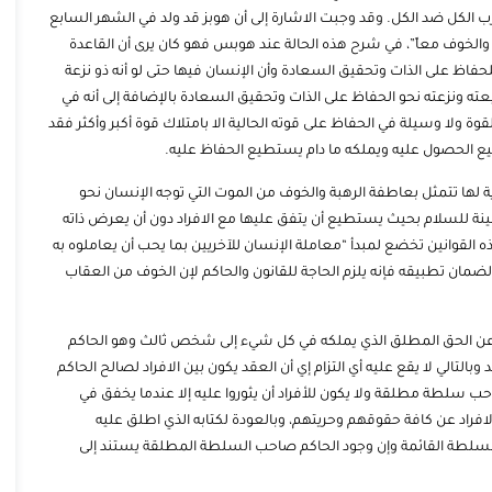
 الكل ضد الكل. وقد وجبت الاشارة إلى أن هوبز قد ولد في الشهر السابع
والخوف معاً”، في شرح هذه الحالة عند هوبس فهو كان يرى أن القاعدة
فاظ على الذات وتحقيق السعادة وأن الإنسان فيها حتى لو أنه ذو نزعة
ته ونزعته نحو الحفاظ على الذات وتحقيق السعادة بالإضافة إلى أنه في
ة ولا وسيلة في الحفاظ على قوته الحالية الا بامتلاك قوة أكبر وأكثر فقد
طيع الحصول عليه ويملكه ما دام يستطيع الحفاظ عليه.
ية لها تتمثل بعاطفة الرهبة والخوف من الموت التي توجه الإنسان نحو
عينة للسلام بحيث يستطيع أن يتفق عليها مع الافراد دون أن يعرض ذاته
 القوانين تخضع لمبدأ “معاملة الإنسان للآخريين بما يحب أن يعاملوه به
ضمان تطبيقه فإنه يلزم الحاجة للقانون والحاكم لإن الخوف من العقاب
ص عن الحق المطلق الذي يملكه في كل شيء إلى شخص ثالث وهو الحاكم
الي لا يقع عليه أي التزام إي أن العقد يكون بين الافراد لصالح الحاكم
احب سلطة مطلقة ولا يكون للأفراد أن يثوروا عليه إلا عندما يخفق في
 الافراد عن كافة حقوقهم وحريتهم، وبالعودة لكتابه الذي اطلق عليه
ضد السلطة القائمة وإن وجود الحاكم صاحب السلطة المطلقة يستند إلى