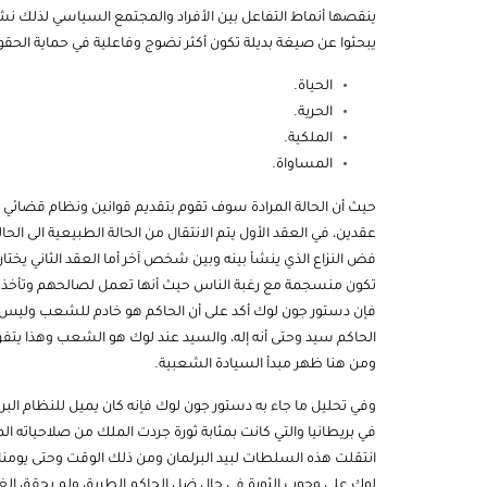
ينقصها أنماط التفاعل بين الأفراد والمجتمع السياسي لذلك نشا
يبحثوا عن صيغة بديلة تكون أكثر نضوج وفاعلية في حماية الحقوق 
الحياة.
الحرية.
الملكية.
المساواة.
حيث أن الحالة المرادة سوف تقوم بتقديم قوانين ونظام قضائي 
عقدين، في العقد الأول يتم الانتقال من الحالة الطبيعية الى ا
فض النزاع الذي ينشأ بينه وبين شخص آخر أما العقد الثاني يخت
تكون منسجمة مع رغبة الناس حيث أنها تعمل لصالحهم وتأخذ ش
فإن دستور جون لوك أكد على أن الحاكم هو خادم للشعب وليس
الحاكم سيد وحتى أنه إله، والسيد عند لوك هو الشعب وهذا يت
ومن هنا ظهر مبدأ السيادة الشعبية.
وفي تحليل ما جاء به
دستور
في بريطانيا والتي كانت بمثابة ثورة جردت الملك من صلاحياته
انتقلت هذه السلطات لبيد البرلمان ومن ذلك الوقت وحتى يومنا
لوك على وجوب الثورة في حال ضل الحاكم الطريق ولم يحقق الغايا