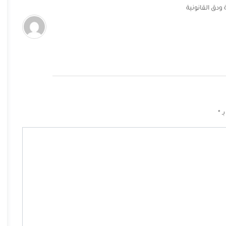
ودق القانونية
بـ
*