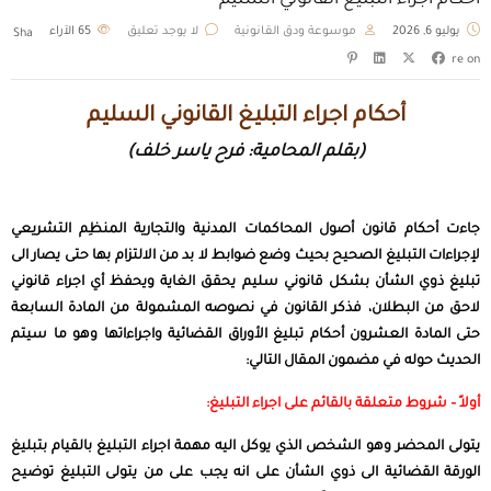
أحكام اجراء التبليغ القانوني السليم
يوليو 6, 2026
موسوعة ودق القانونية
لا يوجد تعليق
65
الآراء
Sha
re on
أحكام اجراء التبليغ القانوني السليم
(بقلم المحامية: فرح ياسر خلف)
جاءت أحكام قانون أصول المحاكمات المدنية والتجارية المنظِم التشريعي
لإجراءات التبليغ الصحيح بحيث وضع ضوابط لا بد من الالتزام بها حتى يصار الى
تبليغ ذوي الشأن بشكل قانوني سليم يحقق الغاية ويحفظ أي اجراء قانوني
لاحق من البطلان، فذكر القانون في نصوصه المشمولة من المادة السابعة
حتى المادة العشرون أحكام تبليغ الأوراق القضائية واجراءاتها وهو ما سيتم
الحديث حوله في مضمون المقال التالي:
أولاً – شروط متعلقة بالقائم على اجراء التبليغ:
يتولى المحضر وهو الشخص الذي يوكل اليه مهمة اجراء
التبليغ
بالقيام بتبليغ
الورقة القضائية الى ذوي الشأن على انه يجب على من يتولى التبليغ توضيح