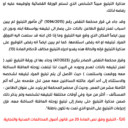
مذكرة التبليغ مبيناً الشخص الذي تسلم الورقة القضائية وتوقيعه عليه او
رفضه لذلك.
وقد جاء في قرار محكمة النقض رقم (1094/2015) “أن مأمور التبليغ لم يبين
اسباب تعذر تبليغ الطاعن بالذات حتى يصار الى تبليغه بواسطة ابنه، ودون ان
يبين ايضاً المكان الذي وقع فيه التبليغ وما إذا كان ابنه قد سلمت اليه الاوراق
المراد تبليغه او انه رفض استلامها، كما لم يبين ايضاً انه رفض التوقيع على
مذكرة التبليغ فإنه والحالة هذه يغدو اجراء التبليغ مخالف لأحكام المادة (13).
وقرار محكمة النقض الصادر بتاريخ (47/2023) وجاء بها ان ورقة التبليغ تفيد (
تعذر تبليغه بالذات لعدم وجوده في البيت لذا تبلغت زوجته العاقلة الساكنة
معه ووقعت واستلمت ) حيث الأصل أن يتم تبليغ المراد تبليغه لشخصه
والاستثناء إلى أحد أفراد عائلته الساكنين معه ممن تدل ملامحه على أنه أتم
الثامنة عشر من العمر ، وحيث أن محضر المحكمة لم يتردد على عنوان الطاعن –
المستأنف – أكثر من مرة وفي أوقات مختلفة لتبليغه لشخصه ولم يذكر ذلك
ضمن مذكرة التبليغ حتى يصار إلى تبليغ زوجته العاقلة الساكنة معه، فإن
إجراءات التبليغ على النحو الذي تمت به تكون باطلة”.
ثالثاً – التبليغ وفق نص المادة 20 من قانون أصول المحاكمات المدنية والتجارية: