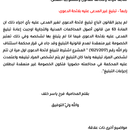
سابقاً لأوانه ومخالفاً للقانون ومستوجباً النقض.
رابعاً – تبليغ غير المدعى عليه بلائحة الدعوى:
لم يجيز القانون اتباع تبليغ لائحة الدعوى لغير المدعى عليه بأي اجراء ذلك ان
المادة 63 من قانون أصول المحاكمات المدنية والتجارية اوجبت إعادة تبليغ
المدعى عليه بلائحة الدعوى فيما اذا لم يتبلغ بها لشخصه وفي ذلك تعتبر
الخصومة غير منعقدة لعدم قانونية التبليغ وقد جاء في قرار محكمة استئناف
رام الله رقم (1021/2017) ” المشرع اشترط لتبيلغ لائحة الدعوى اول مرة ان تتم
لشخص المراد تبليغه ولما كان التبليغ لم يتم لشخص المراد تبليغه واعتمدت
عليه المحكمة في محاكمته حضوريا فتكون الخصومة غير منعقدة لبطلان
إجراءات التبليغ”.
بقلم المحامية: فرح ياسر خلف
والله وليّ التوفيق
مواضيع أخرى ذات علاقة: