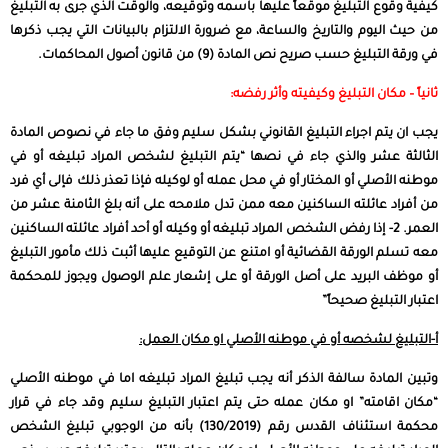
كيفية وقوع التبليغ موقعاً عليها باسمه وتوقيعه، والوقت الذي جرى به التبليغ
من حيث اليوم والتاريخ والساعة، مع ضرورة الالتزام بالبيانات التي يجب ذكرها
في ورقة التبليغ حسب صريح نص المادة (9) من قانون أصول المحاكمات.
ثانياً – مكان التبليغ وكيفيته وأثر رفضه:
يجب ان يتم اجراء التبليغ القانوني بشكل سليم وفق ما جاء في نصوص المادة
الثالثة عشر والذي جاء في نصها “يتم التبليغ لشخص المراد تبليغه أو في
موطنه الأصلي أو المختار أو في محل عمله أو لوكيله فإذا تعذر ذلك فإلى أي فرد
من أفراد عائلته الساكنين معه ممن تدل ملامحه على أنه بلغ الثامنة عشر من
العمر. 2- إذا رفض الشخص المراد تبليغه أو وكيله أو أحد أفراد عائلته الساكنين
معه تسلم الورقة القضائية أو امتنع عن التوقيع عليها أثبت ذلك مأمور التبليغ
أو موظف البريد على أصل الورقة أو على إشعار علم الوصول ويجوز للمحكمة
اعتبار التبليغ صحيحاً”
أ-التبليغ لشخصه أو في موطنه الأصلي او مكان العمل:
وتبين المادة سالفة الذكر أنه يجب تبليغ المراد تبليغه اما في موطنه الأصلي
“مكان اقامته” او مكان عمله حتى يتم اعتبار التبليغ سليم وقد جاء في قرار
محكمة استئناف القدس رقم (130/2019) بأنه من الوجوبي تبليغ الشخص