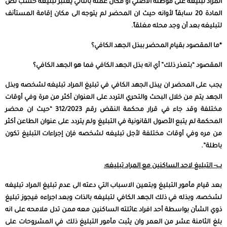
المراد تبليغه على موطنه الأصلي او مكان عمله بالتالي يعتبر تبليغه حسب نص
المادة 20 سابقاً لأوانه حيث ان المحضر لم يتوجه الى مكان إقامة المستأنف
لتبليغه بعد أن وجد محله مغلقاً.
*ما المقصود بقيام المحضر ببذل الجهد الكافي؟
المقصود “بتعذر ذلك” أي انه بذل الجهد الكافي فما هو الجهد الكافي؟
يجب على المحضر ان يبذل الجهد الكافي في تبليغ المراد تبليغه لشخصه وبذل
الجهد يتم من خلال البحث والتحري التردد على العنوان أكثر من مرة وفي أوقات
مختلفة وقد جاء في قرار محكمة النقض رقم 312/2023 “حيث ان محضر
المحكمة لم يتبع الأصول القانونية في التبليغ ولم يتردد على عنوان الطاعن أكثر
من مره وفي أوقات مختلفة لأجل تبليغه لشخصه فإن إجراءات التبليغ تكون
باطلة”.
ب- التبليغ لاحد الساكنين مع المراد تبليغه:
بعد قيام مأمور التبليغ وبتعين الاسباب التي دعته الى عدم تبليغ المراد تبليغه
لشخصه، وبذله في ذلك الجهد الكافي لتبليغه بالذات وبعد اجراءه فيجوز تبليغ
ذوي الشأن بواسطة أحد افراد عائلته الساكنين معه ممن تدل ملامحه على انه
بلغ الثامنة عشر من العمر وان يثبت مأمور التبليغ ذلك في المشروحات على