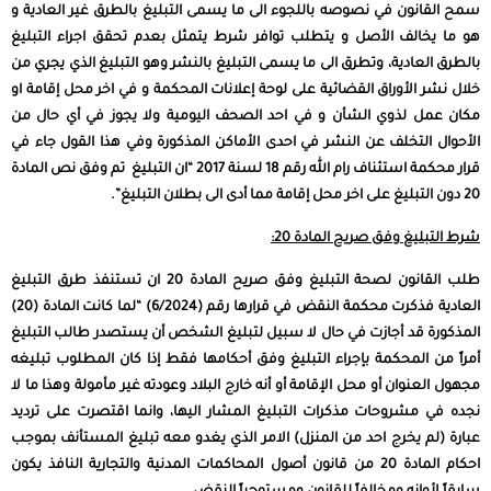
سمح القانون في نصوصه باللجوء الى ما يسمى التبليغ بالطرق غير العادية و
هو ما يخالف الأصل و يتطلب توافر شرط يتمثل بعدم تحقق اجراء التبليغ
بالطرق العادية، وتطرق الى ما يسمى التبليغ بالنشر وهو التبليغ الذي يجري من
خلال نشر الأوراق القضائية على لوحة إعلانات المحكمة و في اخر محل إقامة او
مكان عمل لذوي الشأن و في احد الصحف اليومية ولا يجوز في أي حال من
الأحوال التخلف عن النشر في احدى الأماكن المذكورة وفي هذا القول جاء في
قرار محكمة استئناف رام الله رقم 18 لسنة 2017 “ان التبليغ تم وفق نص المادة
20 دون التبليغ على اخر محل إقامة مما أدى الى بطلان التبليغ”.
شرط التبليغ وفق صريح المادة 20:
طلب القانون لصحة التبليغ وفق صريح المادة 20 ان تستنفذ طرق التبليغ
العادية فذكرت محكمة النقض في قرارها رقم (6/2024) “لما كانت المادة (20)
المذكورة قد أجازت في حال لا سبيل لتبليغ الشخص أن يستصدر طالب التبليغ
أمراً من المحكمة بإجراء التبليغ وفق أحكامها فقط إذا كان المطلوب تبليغه
مجهول العنوان أو محل الإقامة أو أنه خارج البلاد وعودته غير مأمولة وهذا ما لا
نجده في مشروحات مذكرات التبليغ المشار اليها، وانما اقتصرت على ترديد
عبارة (لم يخرج احد من المنزل) الامر الذي يغدو معه تبليغ المستأنف بموجب
احكام المادة 20 من قانون أصول المحاكمات المدنية والتجارية النافذ يكون