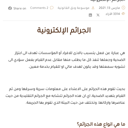
الجرائم الإلكترونية
مارس 13, 2021
موسوعة ودق القانونية
2 Comments
Share on
3314
الآراء
الجرائم الإلكترونية
هي عبارة عن فعل يتسبب بالاذى للافراد أو المؤسسات تهدف الى ابتزاز
الضحية وجعلها تنفذ كل ما يطلب منها مقابل عدم القيام بفعل سؤدي الى
تشويه سمعتها وقد يكون لهدف مالي او للقيام بخدمة معين.
بحيث تقوم هذه الجرائم على الاعتداء على معلومات سرية وسرقها ومن ثم
القيام بتهديد الضحية، اي ان هذه الجرائم تتشابه مع الجرائم التقليدية من حيث
عناصرها واركانها، وتختلف من حيث البيئة الذي تقوم بها الجريمة.
ما هي انواع هذه الجرائم؟