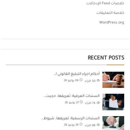
خلاصات Feed الإدخالات
خلاصة التعليقات
WordPress.org
RECENT POSTS
أحكام اجراء التبليغ القانوني ا…
06 يوليو 26
50
الآراء
السندات العرفية: تعريفها، حجيت…
27 يونيو 26
76
الآراء
السندات الرسمية: تعريفها، شروط…
26 يونيو 26
88
الآراء