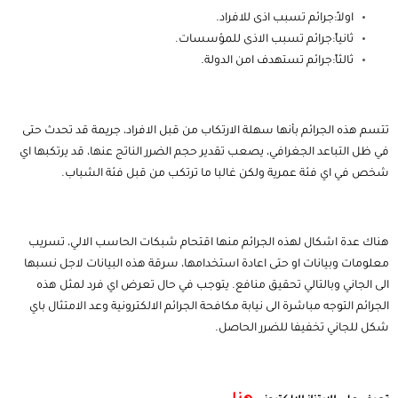
اولاً:جرائم تسبب اذى للافراد.
ثانياً:جرائم تسبب الاذى للمؤسسات.
ثالثاً:جرائم تستهدف امن الدولة.
تتسم هذه الجرائم بأنها سهلة الارتكاب من قبل الافراد، جريمة قد تحدث حتى
في ظل التباعد الجغرافي، يصعب تقدير حجم الضرر الناتج عنها، قد يرتكبها اي
شخص في اي فئة عمرية ولكن غالبا ما ترتكب من قبل فئة الشباب.
هناك عدة اشكال لهذه الجرائم منها اقتحام شبكات الحاسب الالي، تسريب
معلومات وبيانات او حتى اعادة استخدامها، سرقة هذه البيانات لاجل نسبها
الى الجاني وبالتالي تحقيق منافع. يتوجب في حال تعرض اي فرد لمثل هذه
الجرائم التوجه مباشرة الى نيابة مكافحة الجرائم الالكترونية وعد الامتثال باي
شكل للجاني تخفيفا للضرر الحاصل.